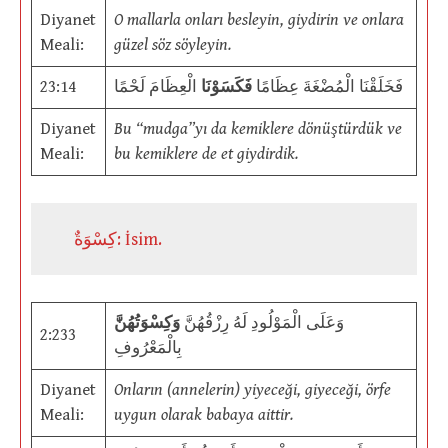
Diyanet
O mallarla onları besleyin, giydirin ve onlara
Meali:
güzel söz söyleyin.
23:14
الْعِظَامَ لَحْمًا
فَكَسَوْنَا
فَخَلَقْنَا الْمُضْغَةَ عِظَامًا
Diyanet
Bu “mudga”yı da kemiklere dönüştürdük ve
Meali:
bu kemiklere de et giydirdik.
كِسْوَةٌ: İsim.
وَعَلَى الْمَوْلُودِ لَهُ رِزْقُهُنَّ
وَكِسْوَتُهُنَّ
2:233
بِالْمَعْرُوفِ
Diyanet
Onların (annelerin) yiyeceği, giyeceği, örfe
Meali:
uygun olarak babaya aittir.