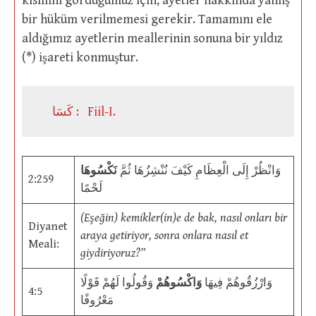
kısmını gördüğümüz için, ayetler hakkında yanlış
bir hüküm verilmemesi gerekir. Tamamını ele
aldığımız ayetlerin meallerinin sonuna bir yıldız
(*) işareti konmuştur.
كَسَا : Fiil-I.
وَانْظُرْ إِلَى الْعِظَامِ كَيْفَ نُنْشِزُهَا ثُمَّ
نَكْسُوهَا
2:259
لَحْمًا
(Eşeğin) kemikler(in)e de bak, nasıl onları bir
Diyanet
araya getiriyor, sonra onlara nasıl et
Meali:
giydiriyoruz?”
وَارْزُقُوهُمْ فِيهَا
وَاكْسُوهُمْ
وَقُولُوا لَهُمْ قَوْلًا
4:5
مَعْرُوفًا