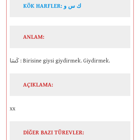
KÖK HARFLER: ك س و
ANLAM:
كَسَا : Birisine giysi giydirmek. Giydirmek.
AÇIKLAMA:
xx
DİĞER BAZI TÜREVLER: