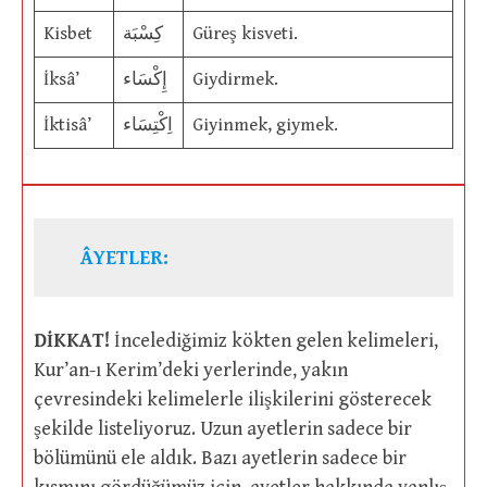
Kisbet
كِسْبَة
Güreş kisveti.
İksâ’
إِكْسَاء
Giydirmek.
İktisâ’
اِكْتِسَاء
Giyinmek, giymek.
ÂYETLER:
DİKKAT!
İncelediğimiz kökten gelen kelimeleri,
Kur’an-ı Kerim’deki yerlerinde, yakın
çevresindeki kelimelerle ilişkilerini gösterecek
şekilde listeliyoruz. Uzun ayetlerin sadece bir
bölümünü ele aldık. Bazı ayetlerin sadece bir