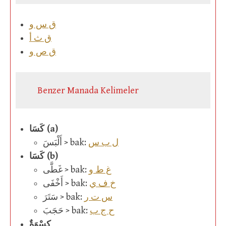
ق س و
ق ث أ
ق ص و
Benzer Manada Kelimeler
كَسَا (a)
ل ب س
أَلْبَسَ > bak:
كَسَا (b)
غ ط و
غَطَّى > bak:
خ ف ي
أَخْفَى > bak:
س ت ر
سَتَرَ > bak:
ح ج ب
حَجَبَ > bak:
كِسْوَةٌ