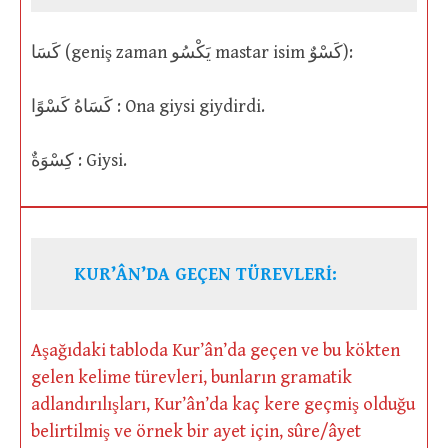
كَسَا (geniş zaman يَكْسُو mastar isim كَسْوٌ):
كَسَاهُ كَسْوًا : Ona giysi giydirdi.
كِسْوَةٌ : Giysi.
KUR’ÂN’DA GEÇEN TÜREVLERİ:
Aşağıdaki tabloda Kur’ân’da geçen ve bu kökten
gelen kelime türevleri, bunların gramatik
adlandırılışları, Kur’ân’da kaç kere geçmiş olduğu
belirtilmiş ve örnek bir ayet için, sûre/âyet