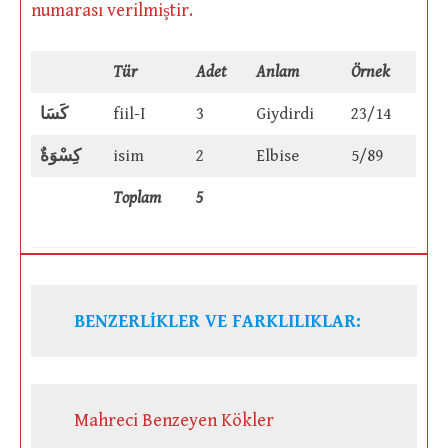
numarası verilmiştir.
Tür
Adet
Anlam
Örnek
كَسَا
fiil-I
3
Giydirdi
23/14
كِسْوَةٌ
isim
2
Elbise
5/89
Toplam
5
BENZERLİKLER VE FARKLILIKLAR:
Mahreci Benzeyen Kökler