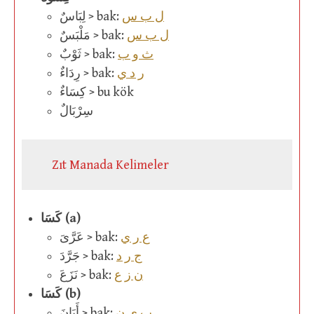
ل ب س
لِبَاسٌ > bak:
ل ب س
مَلْبَسٌ > bak:
ث و ب
ثَوْبٌ > bak:
ر د ي
رِدَاءٌ > bak:
كِسَاءٌ > bu kök
سِرْبَالٌ
Zıt Manada Kelimeler
كَسَا (a)
ع ر ي
عَرَّىَ > bak:
ج ر د
جَرَّدَ > bak:
ن ز ع
نَزَعَ > bak:
كَسَا (b)
ب ي ن
أَبَانَ > bak: