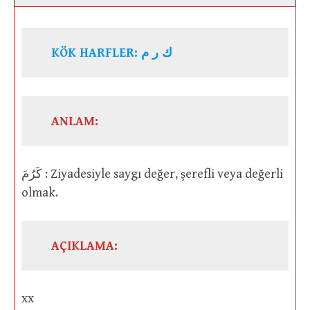
KÖK HARFLER: ك ر م
ANLAM:
كَرُمَ : Ziyadesiyle saygı değer, şerefli veya değerli
olmak.
AÇIKLAMA:
xx