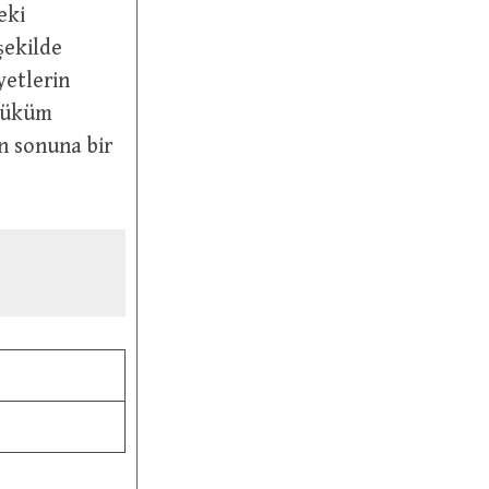
eki
şekilde
yetlerin
 hüküm
n sonuna bir