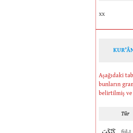
xx
KUR’ÂN
Aşağıdaki tab
bunların gram
belirtilmiş v
Tür
كَبْكَبَ
fiil-I