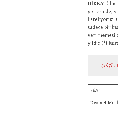
DİKKAT!
İnce
yerlerinde, y
listeliyoruz.
sadece bir k
verilmemesi g
yıldız (*) işa
26:94
Diyanet Meal