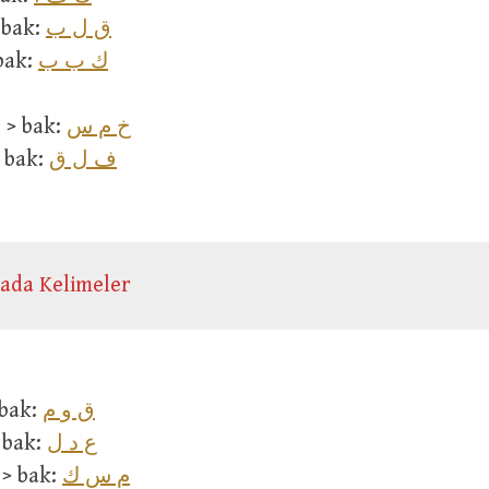
ق ل ب
قَل > bak:
ك ب ب
 > bak:
خ م س
خَمِيسٌ > bak:
ف ل ق
فَيْل > bak:
ada Kelimeler
ق و م
أَق > bak:
ع د ل
عَد > bak:
م س ك
أَمْسَكَ > bak: