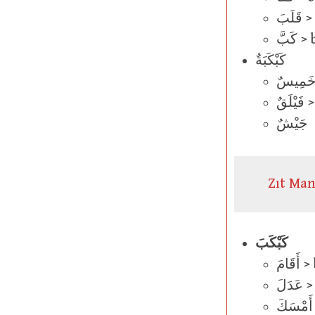
َبَ
كَبَّ
كَبْكَبَةٌ
َقٌ
جَيْشٌ
Zıt Man
كَبْكَبَ
َامَ
َلَ