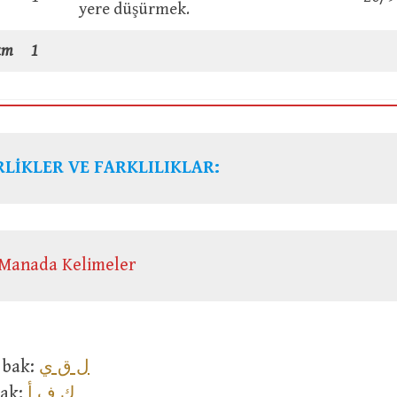
yere düşürmek.
am
1
LİKLER VE FARKLILIKLAR:
Manada Kelimeler
ل ق ي
أَلْ > bak:
ك ف أ
 > bak: