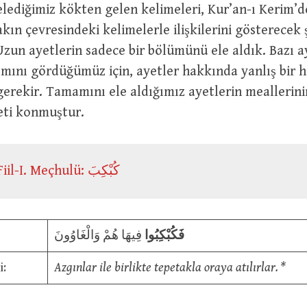
lediğimiz kökten gelen kelimeleri, Kur’an-ı Kerim’d
akın çevresindeki kelimelerle ilişkilerini gösterecek 
 Uzun ayetlerin sadece bir bölümünü ele aldık. Bazı a
ısmını gördüğümüz için, ayetler hakkında yanlış bir
erekir. Tamamını ele aldığımız ayetlerin meallerini
reti konmuştur.
كَبْكَبَ : Fiil-I. Meçhulü: كُبْكِبَ
فَكُبْكِبُوا
فِيهَا هُمْ وَالْغَاوُونَ
i:
Azgınlar ile birlikte tepetakla oraya atılırlar. *