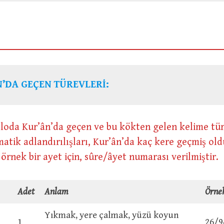
’DA GEÇEN TÜREVLERİ:
loda Kur’ân’da geçen ve bu kökten gelen kelime tür
atik adlandırılışları, Kur’ân’da kaç kere geçmiş ol
e örnek bir ayet için, sûre/âyet numarası verilmiştir.
Adet
Anlam
Örne
Yıkmak, yere çalmak, yüzü koyun
1
26/9