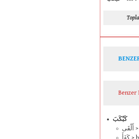
Topl
BENZER
Benzer 
كَبْكَبَ
قَى
كَفَأَ