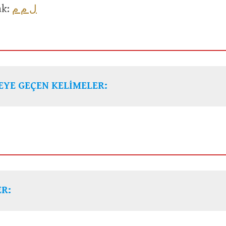
ل م م
 bak:
EYE GEÇEN KELİMELER:
R: