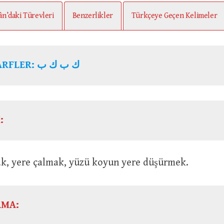
ân’daki Türevleri
Benzerlikler
Türkçeye Geçen Kelimeler
KÖK HARFLER: ك ب ك ب
:
 : Yıkmak, yere çalmak, yüzü koyun yere düşürmek.
AMA: