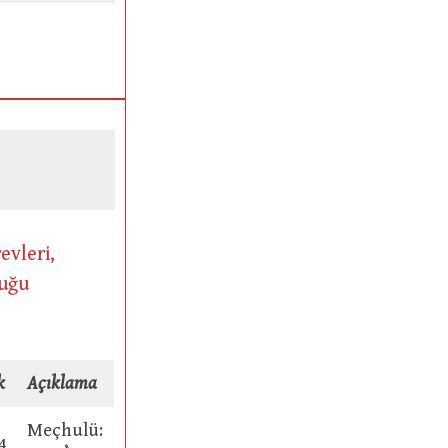
evleri,
duğu
k
Açıklama
Meçhulü:
4