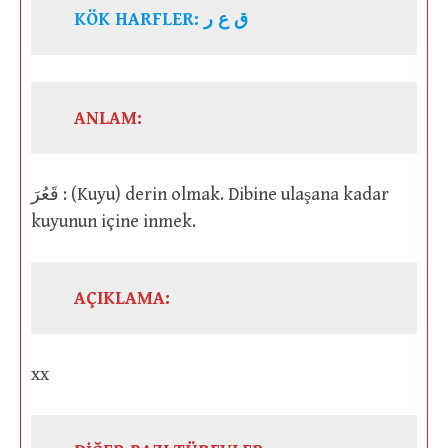
KÖK HARFLER: ق ع ر
ANLAM:
قَعُرَ : (Kuyu) derin olmak. Dibine ulaşana kadar
kuyunun içine inmek.
AÇIKLAMA:
xx