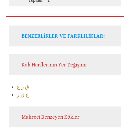
Toplam
1
BENZERLİKLER VE FARKLILIKLAR:
Kök Harflerinin Yer Değişimi
ق ر ع
ع ق ر
Mahreci Benzeyen Kökler