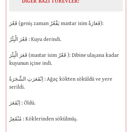
DİĞER BAZI TÜREVLER:
قَعُرَ (geniş zaman يَقْعُرُ mastar isim قَعَارَةٌ):
قَعُرَ الْبِئْرُ : Kuyu derindi.
قَعَرَ الْبِئْرَ (mastar isim قَعْرٌ ): Dibine ulaşana kadar
kuyunun içine indi.
اِنْقَعَرَتِ الشَّجَرَةُ : Ağaç kökten söküldü ve yere
serildi.
اِنْقَعَرَ : Öldü.
مُنْقَعِرٌ : Köklerinden sökülmüş.