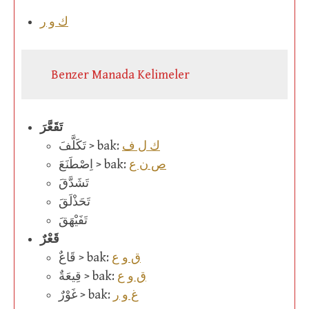
ك و ر
Benzer Manada Kelimeler
تَقَعَّرَ
ك ل ف
تَكَلَّفَ > bak:
ص ن ع
اِصْطَنَعَ > bak:
تَشَدَّقَ
تَحَذْلَقَ
تَفَيْهَقَ
قَعْرٌ
ق و ع
قَاعٌ > bak:
ق و ع
قِيعَةٌ > bak:
غ و ر
غَوْرٌ > bak: