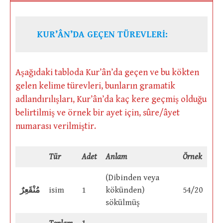
KUR’ÂN’DA GEÇEN TÜREVLERİ:
Aşağıdaki tabloda Kur’ân’da geçen ve bu kökten
gelen kelime türevleri, bunların gramatik
adlandırılışları, Kur’ân’da kaç kere geçmiş olduğu
belirtilmiş ve örnek bir ayet için, sûre/âyet
numarası verilmiştir.
Tür
Adet
Anlam
Örnek
(Dibinden veya
مُنْقَعِرٌ
isim
1
kökünden)
54/20
sökülmüş