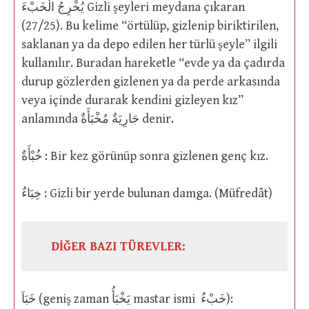
يُخْرِجُ الْخَبْءَ Gizli şeyleri meydana çıkaran
(27/25). Bu kelime “örtülüp, gizlenip biriktirilen,
saklanan ya da depo edilen her türlü şeyle” ilgili
kullanılır. Buradan hareketle “evde ya da çadırda
durup gözlerden gizlenen ya da perde arkasında
veya içinde durarak kendini gizleyen kız”
anlamında جَارِيَةٌ مُخْبَأَةٌ denir.
خُبْأَةٌ : Bir kez görünüp sonra gizlenen genç kız.
خِبَاءٌ : Gizli bir yerde bulunan damga. (Müfredât)
DİĞER BAZI TÜREVLER:
خَبَاَ (geniş zaman يَخْبَأُ mastar ismi خَبْءٌ):