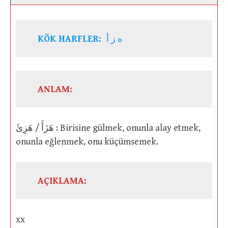
KÖK HARFLER:
ه ز أ
ANLAM:
هَزَأَ / هَزِئَ : Birisine gülmek, onunla alay etmek,
onunla eğlenmek, onu küçümsemek.
AÇIKLAMA:
xx