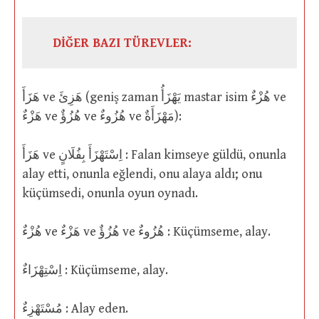
DİĞER BAZI TÜREVLER:
هَزَأَ ve هَزِئَ (geniş zaman يَهْزَأُ mastar isim هُزْءٌ ve
هَزْءٌ ve هُزُؤٌ ve هُزُوءٌ ve مَهْزَأَةٌ):
هَزَأَ ve اِسْتَهْزَأَ بِفُلَانٍ : Falan kimseye güldü, onunla
alay etti, onunla eğlendi, onu alaya aldı; onu
küçümsedi, onunla oyun oynadı.
هُزْءٌ ve هَزْءٌ ve هُزُؤٌ ve هُزُوءٌ : Küçümseme, alay.
اِسْتِهْزَاءٌ : Küçümseme, alay.
مُسْتَهْزِءٌ : Alay eden.