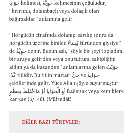
حَوَايَا kelimesi, حَوِيَّةٌ kelimesinin çoğuludur,
“kıvrımlı, dolambaçlı veya dolaşık olan
bağırsaklar” anlamına gelir.
“Hörgücün etrafında dolanıp, sarılıp sonra da
hörgücün üzerine binilen كِسَاءٌ türünden giysiye”
de حَوِيَّةٌ denir. Bunun aslı, “şöyle bir şeyi topladım,
bir araya getirdim veya onu tuttum, sahipliğini
aldım ya da kazandım” anlamlarına gelen حَوَيْتُ
كَذَا fiilidir. Bu fiilin mastarı حَيٌّ ve حَوَايَةٌ
şekillerinde gelir. Yüce Allah şöyle buyurmuştur:
أوِ الْحَوَايَا أوْ مَااخْتَلَطَ بِعَظْمٍ Bağırsak veya kemiklere
karışan (6/146). (Müfredât)
DİĞER BAZI TÜREVLER: