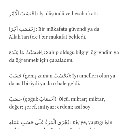
اِحْتَسَبَ الْاَمْرَ : İşi düşündü ve hesaba kattı.
اِحْتَسَبَ اَجْرًا : Bir mükafata güvendi ya da
Allah’tan (c.c.) bir mükafat bekledi.
اِحْتَسَبْتُ مَا عِنْدَهُ : Sahip olduğu bilgiyi öğrendim ya
da öğrenmek için çabaladım.
حَسُبَ (geniş zaman يَحْسُبُ): İyi amelleri olan ya
da asil biriydi ya da o hale geldi.
حَسَبٌ (çoğul: اَحْسَابٌ): Ölçü, miktar; miktar,
değer; şeref, imtiyaz; erdem; asil soy.
يُجْزَى الْمَرْءُ عَلَى حَسَبِ عَمَلِهِ : Kişiye, yaptığı işin