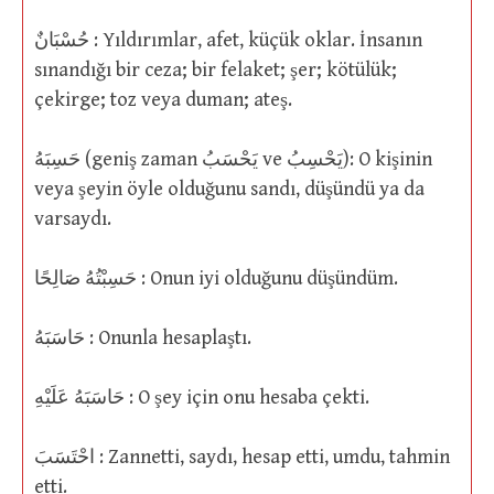
حُسْبَانٌ : Yıldırımlar, afet, küçük oklar. İnsanın
sınandığı bir ceza; bir felaket; şer; kötülük;
çekirge; toz veya duman; ateş.
حَسِبَهُ (geniş zaman يَحْسَبُ ve يَحْسِبُ): O kişinin
veya şeyin öyle olduğunu sandı, düşündü ya da
varsaydı.
حَسِبْتُهُ صَالِحًا : Onun iyi olduğunu düşündüm.
حَاسَبَهُ : Onunla hesaplaştı.
حَاسَبَهُ عَلَيْهِ : O şey için onu hesaba çekti.
احْتَسَبَ : Zannetti, saydı, hesap etti, umdu, tahmin
etti.