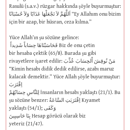
Rasulü (s.a.v.) rüzgar hakkında şöyle buyurmuştur:
اَللَّهُمَّ لاَ تَجْعَلْهَا عَذَابًا وَلاَ حُسْبَانًا “Ey Allahım onu bizim
için bir azap, bir hüsran, ceza kılma.”
Yüce Allah’ın şu sözüne gelince:
فَحَاسَبْنَاهَا حِسَاباً شَدِيداً Biz de onu çetin
bir hesaba çektik (65/8). Burada şu gibi
rivayetlere işaret edilir: مَنْ نُوقِشَ اْلحِسَابَ عُذِّبَ
“Kimin hesabı didik dedik edilirse, azabı maruz
kalacak demektir.” Yüce Allah şöyle buyurmuştur:
اِقْتَرَبَ
لِلنَّاسِ حِسَابُهُمْ İnsanların hesabı yaklaştı (21/1). Bu
şu sözüne benzer: اِقْتَرَبَتِ السَّاعَةُ Kıyamet
yaklaştı (54/1); وَكَفَى
بِنَا حَاسِبِينَ Hesap görücü olarak biz
yeteriz (21/47).