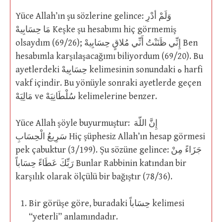
Yüce Allah’ın şu sözlerine gelince: وَلَمْ أدْرِ
مَا حِسَابِيهْ Keşke şu hesabımı hiç görmemiş
olsaydım (69/26); إِنِّي ظَنَنْتُ أَنِّي مُلاقٍ حِسَابِيهْ Ben
hesabımla karşılaşacağımı biliyordum (69/20). Bu
ayetlerdeki حِسَابِيهْ kelimesinin sonundaki ه harfi
vakf içindir. Bu yönüyle sonraki ayetlerde geçen
مَالِيَهْ ve سُلْطَانِيَهْ kelimelerine benzer.
Yüce Allah şöyle buyurmuştur: إِنَّ اللّهَ
سَرِيعُ الْحِسَابِ Hiç şüphesiz Allah’ın hesap görmesi
pek çabuktur (3/199). Şu sözüne gelince: جَزَاءً مِنْ
رَبِّكَ عَطَاءً حِسَاباً Bunlar Rabbinin katından bir
karşılık olarak ölçülü bir bağıştır (78/36).
Bir görüşe göre, buradaki حِسَاباً kelimesi
“yeterli” anlamındadır.