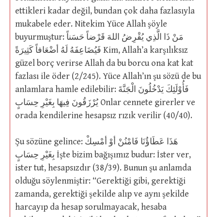
ettikleri kadar değil, bundan çok daha fazlasıyla
mukabele eder. Nitekim Yüce Allah şöyle
buyurmuştur: مَنْ ذَا الَّذِي يُقْرِضُ اللهَ قَرْضاً حَسَناً
فَيُضَاعِفَهُ لَهُ أضْعَافاً كَثِيرَةً Kim, Allah’a karşılıksız
güzel borç verirse Allah da bu borcu ona kat kat
fazlası ile öder (2/245). Yüce Allah’ın şu sözü de bu
anlamlara hamle edilebilir: فَأُوْلَئِكَ يَدْخُلُونَ الْجَنَّةَ
يُرْزَقُونَ فِيهَا بِغَيْرِ حِسَابٍ Onlar cennete girerler ve
orada kendilerine hesapsız rızık verilir (40/40).
Şu sözüne gelince: هَذَا عَطَاؤُنَا فَامْنُنْ أوْ أمْسِكْ
بِغَيْرِ حِسَابٍ İşte bizim bağışımız budur: İster ver,
ister tut, hesapsızdır (38/39). Bunun şu anlamda
olduğu söylenmiştir: “Gerektiği gibi, gerektiği
zamanda, gerektiği şekilde alıp ve aynı şekilde
harcayıp da hesap sorulmayacak, hesaba