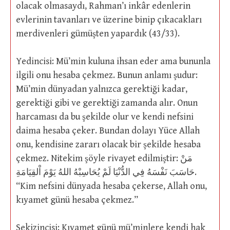
olacak olmasaydı, Rahman’ı inkâr edenlerin
evlerinin tavanları ve üzerine binip çıkacakları
merdivenleri gümüşten yapardık (43/33).
Yedincisi: Mü’min kuluna ihsan eder ama bununla
ilgili onu hesaba çekmez. Bunun anlamı şudur:
Mü’min dünyadan yalnızca gerektiği kadar,
gerektiği gibi ve gerektiği zamanda alır. Onun
harcaması da bu şekilde olur ve kendi nefsini
daima hesaba çeker. Bundan dolayı Yüce Allah
onu, kendisine zararı olacak bir şekilde hesaba
çekmez. Nitekim şöyle rivayet edilmiştir: مَنْ
حَاسَبَ نَفْسَهُ فِي الدُّنْيَا لَمْ يُحَاسِبْهُ اللهُ يَوْمَ اْلقِيَامَةِ.
“Kim nefsini dünyada hesaba çekerse, Allah onu,
kıyamet günü hesaba çekmez.”
Sekizincisi: Kıyamet günü mü’minlere kendi hak