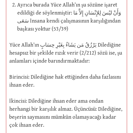
Ayrıca burada Yüce Allah’ın şu sözüne işaret
edildiği de söylenmiştir: وَأَنْ ليْسَ لِلإِنْسَانِ إِلاَّ مَا
سَعَى İnsana kendi çalışmasının karşılığından
başkası yoktur (53/39)
Yüce Allah’ın يَرْزُقُ مَن يَشَاءُ بِغَيْرِ حِسَابٍ Dilediğine
hesapsız bir şekilde rızık verir (2/212) sözü ise, şu
anlamları içinde barındırmaktadır:
Birincisi: Dilediğine hak ettiğinden daha fazlasını
ihsan eder.
İkincisi: Dilediğine ihsan eder ama ondan
herhangi bir karşılık almaz. Üçüncüsü: Dilediğine,
beşerin saymasını mümkün olamayacağı kadar
çok ihsan eder.