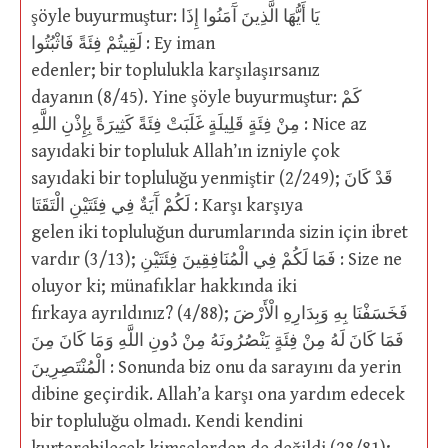
şöyle buyurmuştur: يَا أَيُّهَا الَّذِينَ آَمَنُوا إِذَا
لَقِيتُمْ فِئَةً فَاثْبُتُوا : Ey iman
edenler; bir toplulukla karşılaşırsanız
dayanın (8/45). Yine şöyle buyurmuştur: كَمْ
مِنْ فِئَةٍ قَلِيلَةٍ غَلَبَتْ فِئَةً كَثِيرَةً بِإِذْنِ اللَّهِ : Nice az
sayıdaki bir topluluk Allah’ın izniyle çok
sayıdaki bir topluluğu yenmiştir (2/249); قَدْ كَانَ
لَكُمْ آَيَةٌ فِي فِئَتَيْنِ الْتَقَتَا : Karşı karşıya
gelen iki topluluğun durumlarında sizin için ibret
vardır (3/13); فَمَا لَكُمْ فِي الْمُنَافِقِينَ فِئَتَيْنِ : Size ne
oluyor ki; münafıklar hakkında iki
fırkaya ayrıldınız? (4/88); فَخَسَفْنَا بِهِ وَبِدَارِهِ الْأَرْضَ
فَمَا كَانَ لَهُ مِنْ فِئَةٍ يَنْصُرُونَهُ مِنْ دُونِ اللَّهِ وَمَا كَانَ مِنَ
الْمُنْتَصِرِينَ : Sonunda biz onu da sarayını da yerin
dibine geçirdik. Allah’a karşı ona yardım edecek
bir topluluğu olmadı. Kendi kendini