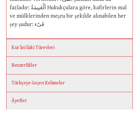
fazladır: اَلْغَنِيمَةُ Hukukçulara göre, kafirlerin mal
ve mülklerinden meşru bir şekilde alınabilen her
şey şudur: فَىْء
Kur’ân’daki Türevleri
Benzerlikler
Türkçeye Geçen Kelimeler
Âyetler