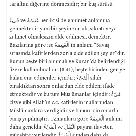
taraftan diğerine dönmesidir; bir kuş sürüsü.
فَىْءٌ ve غَنِيمَةٌ her ikisi de ganimet anlamına
gelmektedir yani bir şeyin zorluk, sıkıntı veya
zahmet olmaksızın elde edilmesi, demektir.
Bazılarına göre ise اَلْغَنِيمَةُ in anlamı “Savaş
sırasında kafirlerden zorla elde edilen şeyler”dir.
Bunun beşte biri alınmalı ve Kuran’da belirlendiği
üzere kullanılmalıdır (8:41), beşte birinden geriye
kalan onu edinenler içindir; اَلْفَىْءُ silah
bıraktıktan sonra onlardan elde edileni ifade
etmektedir ve bu tüm Müslümanlar içindir; فَىْءٌ
cizye gibi Allah’ın c.c. kafirlerin mallarından
Müslümanlara verdiğidir ve bunun için onlarla
barış yapılmıştır. Uzmanlara göre اَلْغَنِيمَةُ anlamı
daha geneldir اَلْفَىْءُ ve اَلنَّفْلُ payına ilaveten
mücahite verilendir. اَلْفَىْءُ şundan daha da