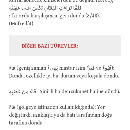
kurtarabilecek kimselerden de değildi (28/81);
فَلَمَّا تَرَاءَتِ الْفِئَتَانِ نَكَصَ عَلَى عَقِبَيْهِ
: İki ordu karşılaşınca, geri döndü (8/48).
(Müfredât)
DİĞER BAZI TÜREVLER:
فَاءَ (geniş zaman يَفِىءُ mastar isim فَيْئٌ ve فُيُوءٌ):
Döndü, özellikle iyi bir durum veya koşula döndü.
فَاءَ مِنْ غَضَبِهِ : Sinirli halden sükunet haline döndü.
فَاءَ (gölgeye istinaden kullanıldığında): Yer
değiştirdi, uzaklaştı ya da batı tarafından doğu
tarafına döndü.