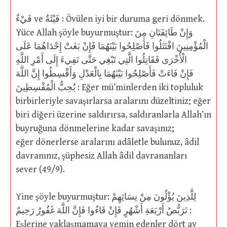
فَيْءٌ ve فَيْئَةٌ : Övülen iyi bir duruma geri dönmek.
Yüce Allah şöyle buyurmuştur: وَإِنْ طَائِفَتَانِ مِنَ
الْمُؤْمِنِينَ اقْتَتَلُوا فَأَصْلِحُوا بَيْنَهُمَا فَإِنْ بَغَتْ إِحْدَاهُمَا عَلَى
الْأُخْرَى فَقَاتِلُوا الَّتِي تَبْغِي حَتَّى تَفِيءَ إِلَى أَمْرِ اللَّهِ
فَإِنْ فَاءَتْ فَأَصْلِحُوا بَيْنَهُمَا بِالْعَدْلِ وَأَقْسِطُوا إِنَّ اللَّهَ
يُحِبُّ الْمُقْسِطِينَ : Eğer mü’minlerden iki topluluk
birbirleriyle savaşırlarsa aralarını düzeltiniz; eğer
biri diğeri üzerine saldırırsa, saldıranlarla Allah’ın
buyruğuna dönmelerine kadar savaşınız;
eğer dönerlerse aralarını adâletle bulunuz, âdil
davranınız, şüphesiz Allah âdil davrananları
sever (49/9).
Yine şöyle buyurmuştur: لِلَّذِينَ يُؤْلُونَ مِنْ نِسَائِهِمْ
تَرَبُّصُ أَرْبَعَةِ أَشْهُرٍ فَإِنْ فَاءُوا فَإِنَّ اللَّهَ غَفُورٌ رَحِيمٌ :
Eşlerine yaklaşmamaya yemin edenler dört ay