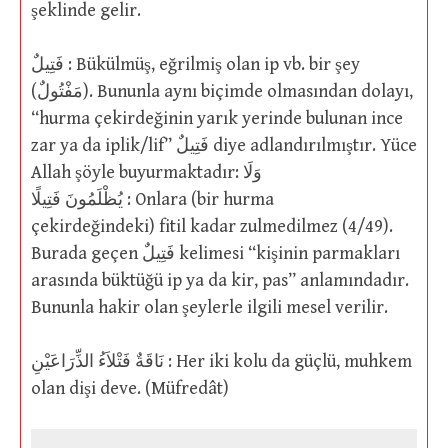
şeklinde gelir.
فَتِيلٌ : Bükülmüş, eğrilmiş olan ip vb. bir şey
(مَفْتُولٌ). Bununla aynı biçimde olmasından dolayı,
“hurma çekirdeğinin yarık yerinde bulunan ince
zar ya da iplik/lif” فَتِيلٌ diye adlandırılmıştır. Yüce
Allah şöyle buyurmaktadır: وَلَا
يُظْلَمُونَ فَتِيلًا : Onlara (bir hurma
çekirdeğindeki) fitil kadar zulmedilmez (4/49).
Burada geçen فَتِيلٌ kelimesi “kişinin parmakları
arasında büktüğü ip ya da kir, pas” anlamındadır.
Bununla hakir olan şeylerle ilgili mesel verilir.
نَاقَةٌ فَتْلاَءُ الذِّرَاعَيْنِ : Her iki kolu da güçlü, muhkem
olan dişi deve. (Müfredât)