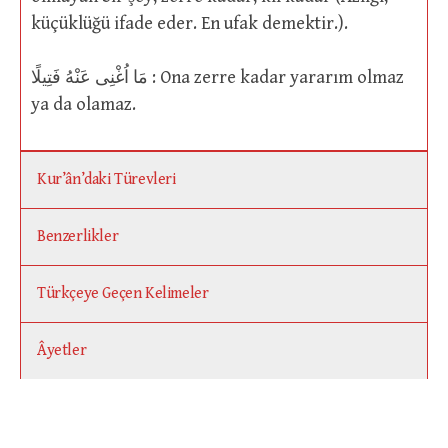
küçüklüğü ifade eder. En ufak demektir.).
مَا اُغْنِى عَنْهُ فَتِيلًا : Ona zerre kadar yararım olmaz
ya da olamaz.
Kur’ân’daki Türevleri
Benzerlikler
Türkçeye Geçen Kelimeler
Âyetler