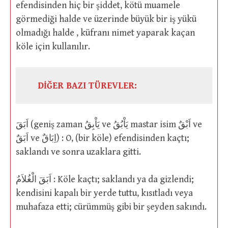
efendisinden hiç bir şiddet, kötü muamele
görmediği halde ve üzerinde büyük bir iş yükü
olmadığı halde , küfranı nimet yaparak kaçan
köle için kullanılır.
DİĞER BAZI TÜREVLER:
اَبَقَ (geniş zaman يَاْبِقُ ve يَاْبُقُ mastar isim اَبْقٌ ve
اَبَقٌ ve اِبَاقٌ) : O, (bir köle) efendisinden kaçtı;
saklandı ve sonra uzaklara gitti.
اَبَقَ الْغُلاَمُ : Köle kaçtı; saklandı ya da gizlendi;
kendisini kapalı bir yerde tuttu, kısıtladı veya
muhafaza etti; cürümmüş gibi bir şeyden sakındı.