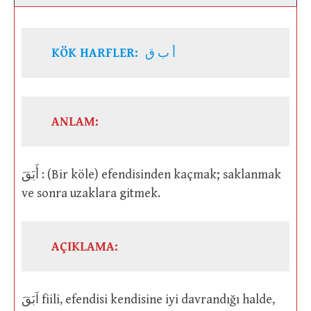
KÖK HARFLER:
أ ب ق
ANLAM:
أَبَقَ : (Bir köle) efendisinden kaçmak; saklanmak
ve sonra uzaklara gitmek.
AÇIKLAMA:
اَبَقَ fiili, efendisi kendisine iyi davrandığı halde,