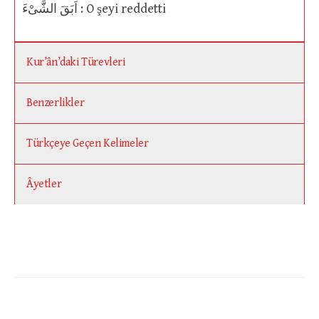
اَبَقَ الشَّىْءَ : O şeyi reddetti
Kur’ân’daki Türevleri
Benzerlikler
Türkçeye Geçen Kelimeler
Âyetler