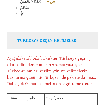
س م ن
سَمِينٌ > bak:
ضَحْمٌ
تَرٌّ
TÜRKÇEYE GEÇEN KELİMELER:
Aşağıdaki tabloda bu kökten Türkçeye geçmiş
olan kelimeler, bunların Arapça yazılışları,
Türkçe anlamları verilmiştir. Bu kelimelerin
bazılarına günümüz Türkçesinde pek rastlanmaz.
Daha çok Osmanlıca metinlerde görülmektedir.
Dâmir
ضَامِر
Zayıf, ince.