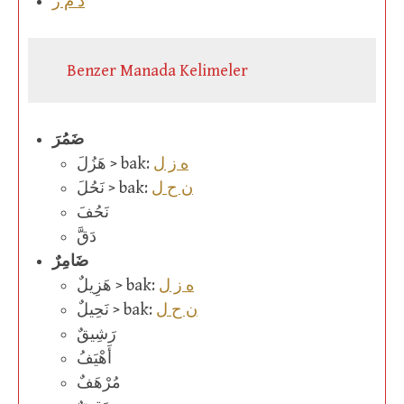
د م ر
Benzer Manada Kelimeler
ضَمُرَ
ه ز ل
هَزُلَ > bak:
ن ح ل
نَحُلَ > bak:
نَحُفَ
دَقَّ
ضَامِرٌ
ه ز ل
هَزِيلٌ > bak:
ن ح ل
نَحِيلٌ > bak:
رَشِيقٌ
أَهْيَفُ
مُرْهَفٌ