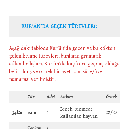
KUR’ÂN’DA GEÇEN TÜREVLERİ:
Aşağıdaki tabloda Kur’ân’da geçen ve bu kökten
gelen kelime türevleri, bunların gramatik
adlandırılışları, Kur’ân’da kaç kere geçmiş olduğu
belirtilmiş ve örnek bir ayet için, sûre/âyet
numarası verilmiştir.
Tür
Adet
Anlam
Örnek
Binek, binmede
ضَامِرٌ
isim
1
22/27
kullanılan hayvan
Toplam
1