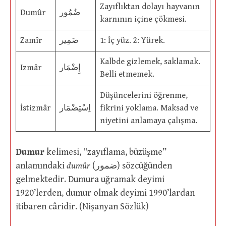
Zayıflıktan dolayı hayvanın
Dumûr
ضُمُور
karnının içine çökmesi.
Zamîr
ضَمِير
1: İç yüz. 2: Yürek.
Kalbde gizlemek, saklamak.
Izmâr
إِضْمَار
Belli etmemek.
Düşüncelerini öğrenme,
İstizmâr
اِسْتِضْمَار
fikrini yoklama. Maksad ve
niyetini anlamaya çalışma.
Dumur
kelimesi, “zayıflama, büzüşme”
anlamındaki
dumûr
(ضمور) sözcüğünden
gelmektedir. Dumura uğramak deyimi
1920’lerden, dumur olmak deyimi 1990’lardan
itibaren câridir. (Nişanyan Sözlük)