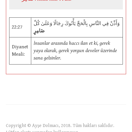
وَأَذِّنْ فِي النَّاسِ بِالْحَجِّ يَأْتُوكَ رِجَالًا وَعَلَىٰ كُلِّ
22:27
ضَامِرٍ
İnsanlar arasında haccı ilan et ki, gerek
Diyanet
yaya olarak, gerek yorgun develer üzerinde
Meali:
sana gelsinler.
Copyright © Ayşe Dolmacı, 2018. Tüm hakları saklıdır.