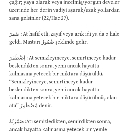
çağır; yaya olarak veya incelmiş/yorgun develer
üzerinde her derin vadiyi aşarak/uzak yollardan
sana gelsinler (22/Hac 27).
ضَمَرَ : At hafif etli, zayıf veya arık idi ya da o hale
geldi. Mastarı ضُمُورٌ şeklinde gelir.
اِضْطَمَرَ : At semizleyinceye, semirtinceye kadar
beslendikten sonra, yemi ancak hayatta
kalmasına yetecek bir miktara düşürüldü.
“Semizleyinceye, semirtinceye kadar
beslendikten sonra, yemi ancak hayatta
kalmasına yetecek bir miktara düşürülmüş olan
ata” مُضْطَمِرٌ denir.
ضَمَّرْتُهُ :Atı semizledikten, semirdikten sonra,
ancak hayatta kalmasına yetecek bir yemle