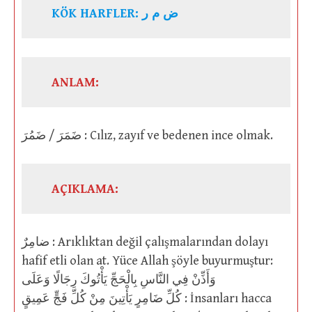
KÖK HARFLER: ض م ر
ANLAM:
ضَمَرَ / ضَمُرَ : Cılız, zayıf ve bedenen ince olmak.
AÇIKLAMA:
ضامِرٌ : Arıklıktan değil çalışmalarından dolayı
hafif etli olan at. Yüce Allah şöyle buyurmuştur:
وَأَذِّنْ فِي النَّاسِ بِالْحَجِّ يَأْتُوكَ رِجَالًا وَعَلَى
كُلِّ ضَامِرٍ يَأْتِينَ مِنْ كُلِّ فَجٍّ عَمِيقٍ : İnsanları hacca