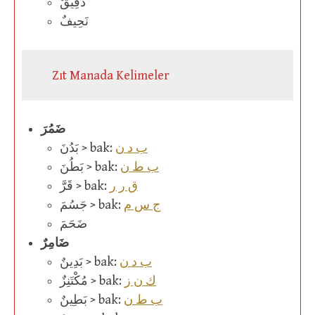
دَقِيقٌ
نَحِيفٌ
Zıt Manada Kelimeler
ضَمُرَ
ب د ن
بَدُنَ > bak:
ب ط ن
بَطُنَ > bak:
ق ر ر
قَرَّ > bak:
ج س م
جَسُمَ > bak:
ضَحَمَ
ضَامِرٌ
ب د ن
بَدِينٌ > bak:
ك ن ز
مُكْتَنِزٌ > bak:
ب ط ن
بَطِينٌ > bak: