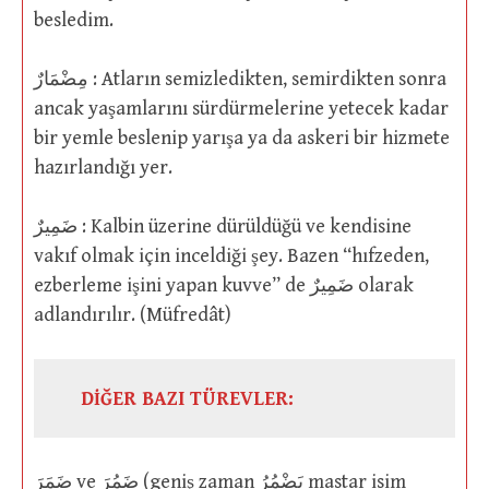
besledim.
مِضْمَارٌ : Atların semizledikten, semirdikten sonra
ancak yaşamlarını sürdürmelerine yetecek kadar
bir yemle beslenip yarışa ya da askeri bir hizmete
hazırlandığı yer.
ضَمِيرٌ : Kalbin üzerine dürüldüğü ve kendisine
vakıf olmak için inceldiği şey. Bazen “hıfzeden,
ezberleme işini yapan kuvve” de ضَمِيرٌ olarak
adlandırılır. (Müfredât)
DİĞER BAZI TÜREVLER:
ضَمَرَ ve ضَمُرَ (geniş zaman يَضْمُرُ mastar isim