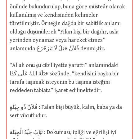
önünde bulundurulup, buna göre müsteâr olarak
kullanılmış ve kendisinden kelimeler
türetilmiştir. Örneğin dağda bir sabitlik anlamı
olduğu düşünülerek “Filan kişi bir dağdır, asla
yerinden oynamaz veya hareket etmez”
anlamında فُلاَنٌ جَبَلٌ لَا يَتَزَحْزَحُ denmiştir.
“Allah onu şu cibilliyette yarattı” anlamındaki
جَبَلَهُ اللهُ عَلََى كَذَا sözünde, “kendisini başka bir
tarafa taşımak isteyenin bu taşıma isteğini
reddeden tabiata” işaret edilmektedir.
فُلاَنٌ ذُو جِبْلَةٍ : Falan kişi büyük, kalın, kaba ya da
sert vücutludur.
ثَوْبٌ جَيِّدُ الْجِبْلَة : Dokuması, ipliği ve eğrilişi iyi