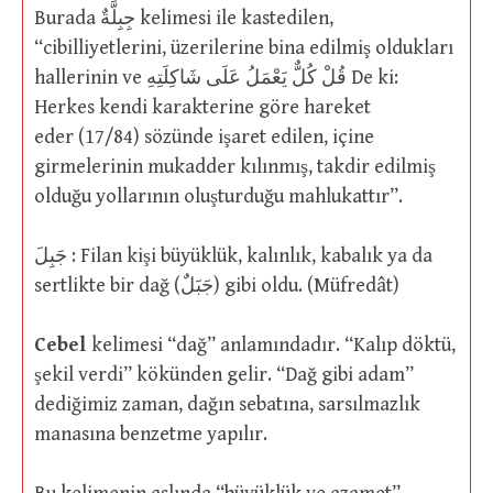
Burada جِبِلَّةٌ kelimesi ile kastedilen,
“cibilliyetlerini, üzerilerine bina edilmiş oldukları
hallerinin ve قُلْ كُلٌّ يَعْمَلُ عَلَى شَاكِلَتِهِ De ki:
Herkes kendi karakterine göre hareket
eder (17/84) sözünde işaret edilen, içine
girmelerinin mukadder kılınmış, takdir edilmiş
olduğu yollarının oluşturduğu mahlukattır”.
جَبِلَ : Filan kişi büyüklük, kalınlık, kabalık ya da
sertlikte bir dağ (جَبَلٌ) gibi oldu. (Müfredât)
Cebel
kelimesi “dağ” anlamındadır. “Kalıp döktü,
şekil verdi” kökünden gelir. “Dağ gibi adam”
dediğimiz zaman, dağın sebatına, sarsılmazlık
manasına benzetme yapılır.