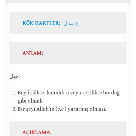
KÖK HARFLER:
ج ب ل
ANLAM:
جَبَلَ:
Büyüklükte, kalınlıkta veya sertlikte bir dağ
gibi olmak.
Bir şeyi Allah’ın (c.c.) yaratmış olması.
AÇIKLAMA: