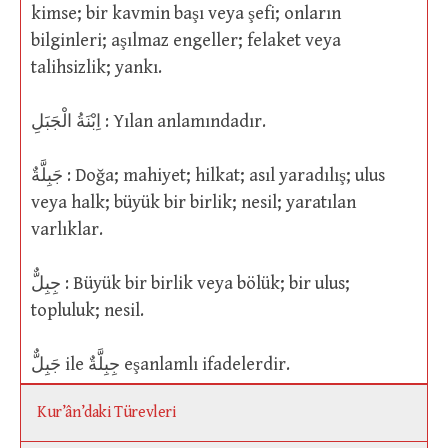
kimse; bir kavmin başı veya şefi; onların
bilginleri; aşılmaz engeller; felaket veya
talihsizlik; yankı.
اِبْنَةُ الْجَبَلِ : Yılan anlamındadır.
جَبِلَّةٌ : Doğa; mahiyet; hilkat; asıl yaradılış; ulus
veya halk; büyük bir birlik; nesil; yaratılan
varlıklar.
جِبِلٌّ : Büyük bir birlik veya bölük; bir ulus;
topluluk; nesil.
جَبِلٌّ ile جِبِلَّةٌ eşanlamlı ifadelerdir.
Kur’ân’daki Türevleri