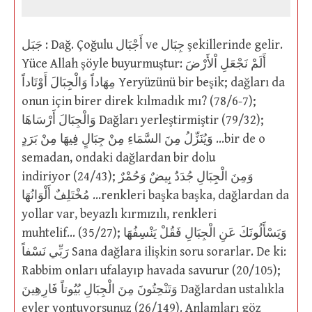
جَبَل : Dağ. Çoğulu أَجْبَال ve جِبَال şekillerinde gelir.
Yüce Allah şöyle buyurmuştur: أَلَمْ نَجْعَلِ اْلأَرْضَ
مِهَاداً وَالْجِبَالَ أَوْتَاداً Yeryüzünü bir beşik; dağları da
onun için birer direk kılmadık mı? (78/6-7);
وَالْجِبَالَ أَرْسَاهَا Dağları yerleştirmiştir (79/32);
وَيُنَزِّلُ مِنَ السَّمَاءِ مِنْ جِبَالٍ فِيهَا مِنْ بَرَدٍ …bir de o
semadan, ondaki dağlardan bir dolu
indiriyor (24/43); وَمِنَ الْجِبَالِ جُدَدٌ بِيضٌ وَحُمْرٌ
مُخْتَلِفٌ أَلْوَانُهَا …renkleri başka başka, dağlardan da
yollar var, beyazlı kırmızılı, renkleri
muhtelif… (35/27); وَيَسْأَلُونَكَ عَنِ الْجِبَالِ فَقُلْ يَنْسِفُهَا
رَبِّي نَسْفاً Sana dağlara ilişkin soru sorarlar. De ki:
Rabbim onları ufalayıp havada savurur (20/105);
وَتَنْحِتُونَ مِنَ الْجِبَالِ بُيُوتاً فَارِهِينَ Dağlardan ustalıkla
evler yontuyorsunuz (26/149). Anlamları göz