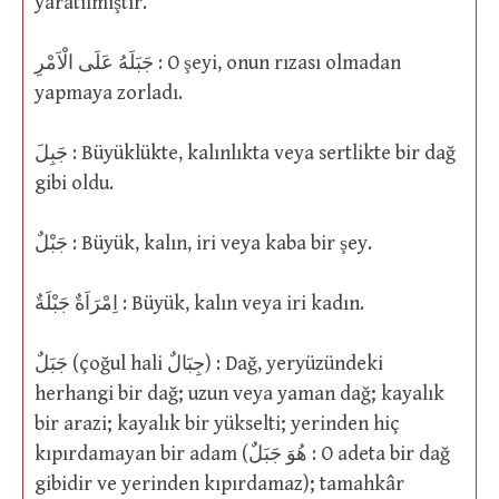
yaratılmıştır.
جَبَلَهُ عَلَى الْاَمْرِ : O şeyi, onun rızası olmadan
yapmaya zorladı.
جَبِلَ : Büyüklükte, kalınlıkta veya sertlikte bir dağ
gibi oldu.
جَبْلٌ : Büyük, kalın, iri veya kaba bir şey.
اِمْرَاَةٌ جَبْلَةٌ : Büyük, kalın veya iri kadın.
جَبَلٌ (çoğul hali جِبَالٌ) : Dağ, yeryüzündeki
herhangi bir dağ; uzun veya yaman dağ; kayalık
bir arazi; kayalık bir yükselti; yerinden hiç
kıpırdamayan bir adam (هُوَ جَبَلٌ : O adeta bir dağ
gibidir ve yerinden kıpırdamaz); tamahkâr