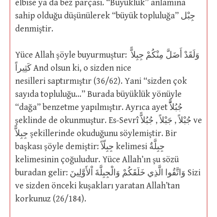
elbise ya da bez parçası. “Büyüklük” anlamına
sahip olduğu düşünülerek “büyük topluluğa” جِبْل
denmiştir.
Yüce Allah şöyle buyurmuştur: وَلَقَدْ أَضَلَّ مِنْكُمْ جِبِلاًّ
كَثِيراً And olsun ki, o sizden nice
nesilleri saptırmıştır (36/62). Yani “sizden çok
sayıda topluluğu…” Burada büyüklük yönüyle
“dağa” benzetme yapılmıştır. Ayrıca ayet جُبُلاًًّ
şeklinde de okunmuştur. Es-Sevrî جُبْلاً , جَبْلاً , جُبُلاًّ ve
جِبِلاًّ şekillerinde okuduğunu söylemiştir. Bir
başkası şöyle demiştir: جِبِلّاً kelimesi جِبِلَّةٌ
kelimesinin çoğuludur. Yüce Allah’ın şu sözü
buradan gelir: وَاتَّقُوا الَّذِي خَلَقَكُمْ وَالْجِبِلَّةَ اْلأَوَّلِينَ Sizi
ve sizden önceki kuşakları yaratan Allah’tan
korkunuz (26/184).