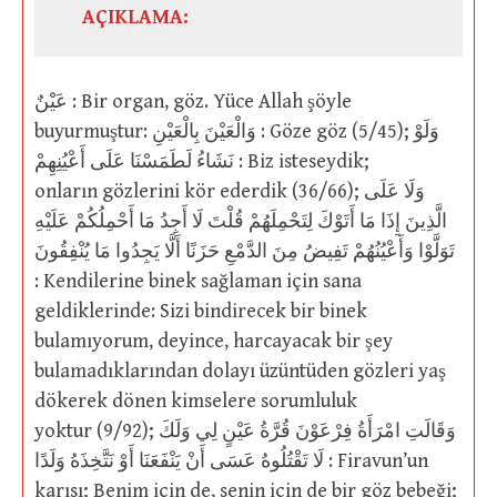
AÇIKLAMA:
عَيْنٌ : Bir organ, göz. Yüce Allah şöyle
buyurmuştur: وَالْعَيْنَ بِالْعَيْنِ : Göze göz (5/45); وَلَوْ
نَشَاءُ لَطَمَسْنَا عَلَى أَعْيُنِهِمْ : Biz isteseydik;
onların gözlerini kör ederdik (36/66); وَلَا عَلَى
الَّذِينَ إِذَا مَا أَتَوْكَ لِتَحْمِلَهُمْ قُلْتَ لَا أَجِدُ مَا أَحْمِلُكُمْ عَلَيْهِ
تَوَلَّوْا وَأَعْيُنُهُمْ تَفِيضُ مِنَ الدَّمْعِ حَزَنًا أَلَّا يَجِدُوا مَا يُنْفِقُونَ
: Kendilerine binek sağlaman için sana
geldiklerinde: Sizi bindirecek bir binek
bulamıyorum, deyince, harcayacak bir şey
bulamadıklarından dolayı üzüntüden gözleri yaş
dökerek dönen kimselere sorumluluk
yoktur (9/92); وَقَالَتِ امْرَأَةُ فِرْعَوْنَ قُرَّةُ عَيْنٍ لِي وَلَكَ
لَا تَقْتُلُوهُ عَسَى أَنْ يَنْفَعَنَا أَوْ نَتَّخِذَهُ وَلَدًا : Firavun’un
karısı; Benim için de, senin için de bir göz bebeği;