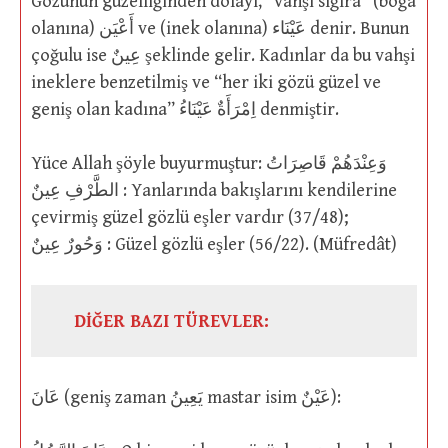
Gözünün güzelliğinden dolayı, “vahşi sığıra” (boğa
olanına) أَعْيَن ve (inek olanına) عَيْنَاء denir. Bunun
çoğulu ise عِينٌ şeklinde gelir. Kadınlar da bu vahşi
ineklere benzetilmiş ve “her iki gözü güzel ve
geniş olan kadına” اِمْرَأَةٌ عَيْنَاءُ denmiştir.
Yüce Allah şöyle buyurmuştur: وَعِنْدَهُمْ قَاصِرَاتُ
الطَّرْفِ عِينٌ : Yanlarında bakışlarını kendilerine
çevirmiş güzel gözlü eşler vardır (37/48);
وَحُورٌ عِينٌ : Güzel gözlü eşler (56/22). (Müfredât)
DİĞER BAZI TÜREVLER:
عَانَ (geniş zaman يَعِينُ mastar isim عَيْنٌ):