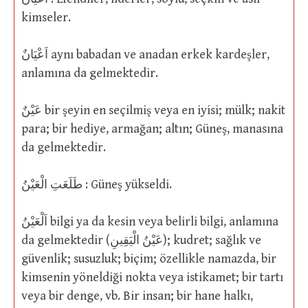
kimseler.
اَعْيَانٌ aynı babadan ve anadan erkek kardeşler,
anlamına da gelmektedir.
عَيْنٌ bir şeyin en seçilmiş veya en iyisi; mülk; nakit
para; bir hediye, armağan; altın; Güneş, manasına
da gelmektedir.
طَلَعَتِ الْعَيْنُ : Güneş yükseldi.
اَلْعَيْنُ bilgi ya da kesin veya belirli bilgi, anlamına
da gelmektedir (عَيْنُ الْيَقِينِ); kudret; sağlık ve
güvenlik; susuzluk; biçim; özellikle namazda, bir
kimsenin yöneldiği nokta veya istikamet; bir tartı
veya bir denge, vb. Bir insan; bir hane halkı,