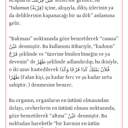
Arapların عَيِّنْ قِرْبَتَكَ sözlerine gelince, bu
“tulumun (قِرْبَةٌ) içine, akışıyla, dikiş izlerinin ya
da deliklerinin kapanacağı bir su dök” anlamına
gelir.
“Bakması” noktasında göze benzetilerek “casusa”
عَيْنٌ denmiştir. Bu kullanımı itibariyle, “kadının”
فَرْجٌ şeklinde ve “üzerine binilen bineğin ve ya
devenin” de ظَهْرٌ şeklinde adlandırılıp, bu ikisiyle,
o iki uzuv kastedilerek فُلاَنٌ يَمْلِكُ كَذَا فَرْجًا وَكَذَا
ظَهْرًا (Falan kişi, şu kadar ferc ve şu kadar sırta
sahiptir. ) denmesine benzer.
Bu organın, organların en üstünü olmasından
dolayı, cevherlerin en üstünü olması noktasında,
göze benzetilerek “altına” عَيْنٌ denmiştir. Bu
noktadan hareketle “bir kavmin en üstün