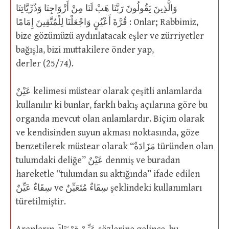
وَالَّذِينَ يَقُولُونَ رَبَّنَا هَبْ لَنَا مِنْ أَزْوَاجِنَا وَذُرِّيَّاتِنَا
قُرَّةَ أَعْيُنٍ وَاجْعَلْنَا لِلْمُتَّقِينَ إِمَامًا : Onlar; Rabbimiz,
bize gözümüzü aydınlatacak eşler ve zürriyetler
bağışla, bizi muttakilere önder yap,
derler (25/74).
عَيْنٌ kelimesi müstear olarak çeşitli anlamlarda
kullanılır ki bunlar, farklı bakış açılarına göre bu
organda mevcut olan anlamlardır. Biçim olarak
ve kendisinden suyun akması noktasında, göze
benzetilerek müstear olarak “مَزَادَةٌ türünden olan
tulumdaki deliğe” عَيْنٌ denmiş ve buradan
hareketle “tulumdan su aktığında” ifade edilen
سِقَاءٌ عَيِّنٌ ve سِقَاءٌ مُتَعَيِّنٌ şeklindeki kullanımları
türetilmiştir.