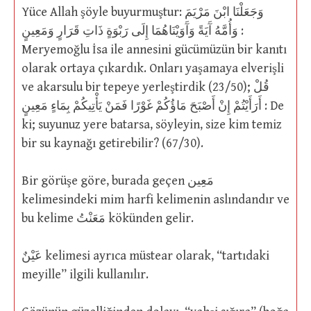
Yüce Allah şöyle buyurmuştur: وَجَعَلْنَا ابْنَ مَرْيَمَ
وَأُمَّهُ آَيَةً وَآَوَيْنَاهُمَا إِلَى رَبْوَةٍ ذَاتِ قَرَارٍ وَمَعِينٍ :
Meryemoğlu İsa ile annesini gücümüzün bir kanıtı
olarak ortaya çıkardık. Onları yaşamaya elverişli
ve akarsulu bir tepeye yerleştirdik (23/50); قُلْ
أَرَأَيْتُمْ إِنْ أَصْبَحَ مَاؤُكُمْ غَوْرًا فَمَنْ يَأْتِيكُمْ بِمَاءٍ مَعِينٍ : De
ki; suyunuz yere batarsa, söyleyin, size kim temiz
bir su kaynağı getirebilir? (67/30).
Bir görüşe göre, burada geçen مَعِين
kelimesindeki mim harfi kelimenin aslındandır ve
bu kelime مَعَنْتُ kökünden gelir.
عَيْنٌ kelimesi ayrıca müstear olarak, “tartıdaki
meyille” ilgili kullanılır.