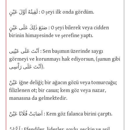
لَقِيتُهُ اَوَّلَ عَيْنٍ : O şeyi ilk onda gördüm.
صَنَعَ ذٰلِكَ عَلَى عَيْنٍ : O şeyi bilerek veya cidden
birinin himayesinde ve şerefine yaptı.
اَنْتَ عَلَى عَيْنِى : Sen başımın üzerinde saygı
görmeyi ve korunmayı hak ediyorsun, (şunun gibi
اَنْتَ عَلَى رَاْسِى).
عَيْنٌ iğne deliği; bir ağacın gözü veya tomurcuğu;
filizlenen ot; bir casus; kem göz veya nazar,
manasına da gelmektedir.
اَصَابَتْ فُلَانًا عَيْنٌ : Kem göz falanca birini çarptı.
اَعْيَانٌ : Efendiler, liderler, soylu, seçkin ve asil