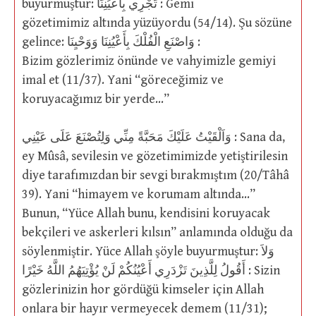
buyurmuştur: تَجْرِي بِأَعْيُنِنَا : Gemi
gözetimimiz altında yüzüyordu (54/14). Şu sözüne
gelince: وَاصْنَعِ الْفُلْكَ بِأَعْيُنِنَا وَوَحْيِنَا :
Bizim gözlerimiz önünde ve vahyimizle gemiyi
imal et (11/37). Yani “göreceğimiz ve
koruyacağımız bir yerde…”
وَاَلْقَيْتُ عَلَيْكَ مَحَبَّةً مِنِّي وَلِتُصْنَعَ عَلَى عَيْنِي : Sana da,
ey Mûsâ, sevilesin ve gözetimimizde yetiştirilesin
diye tarafımızdan bir sevgi bırakmıştım (20/Tâhâ
39). Yani “himayem ve korumam altında…”
Bunun, “Yüce Allah bunu, kendisini koruyacak
bekçileri ve askerleri kılsın” anlamında olduğu da
söylenmiştir. Yüce Allah şöyle buyurmuştur: وَلاَ
أَقُولُ لِلَّذِينَ تَزْدَرِي أَعْيُنُكُمْ لَنْ يُؤْتِيَهُمُ اللَّهُ خَيْرًا : Sizin
gözlerinizin hor gördüğü kimseler için Allah
onlara bir hayır vermeyecek demem (11/31);