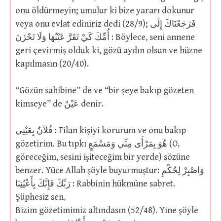
onu öldürmeyin; umulur ki bize yararı dokunur
veya onu evlat ediniriz dedi (28/9); فَرَجَعْنَاكَ إِلَى
أُمِّكَ كَيْ تَقَرَّ عَيْنُهَا وَلَا تَحْزَنَ : Böylece, seni annene
geri çevirmiş olduk ki, gözü aydın olsun ve hüzne
kapılmasın (20/40).
“Gözün sahibine” de ve “bir şeye bakıp gözeten
kimseye” de عَيْنٌ denir.
فُلاَنٌ بِعَيْنِي : Filan kişiyi korurum ve onu bakıp
gözetirim. Bu tıpkı هُوَ بِمَرْأَى مِنِّي وَمَسْمَعٍ (O,
göreceğim, sesini işiteceğim bir yerde) sözüne
benzer. Yüce Allah şöyle buyurmuştur: وَاصْبِرْ لِحُكْمِ
رَبِّكَ فَإِنَّكَ بِأَعْيُنِنَا : Rabbinin hükmüne sabret.
Şüphesiz sen,
Bizim gözetimimiz altındasın (52/48). Yine şöyle