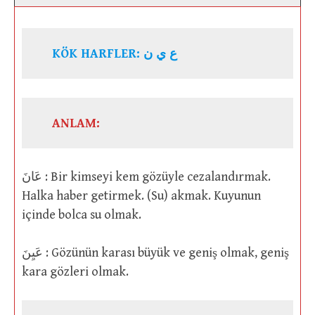
KÖK HARFLER: ع ي ن
ANLAM:
عَانَ : Bir kimseyi kem gözüyle cezalandırmak.
Halka haber getirmek. (Su) akmak. Kuyunun
içinde bolca su olmak.
عَيِنَ : Gözünün karası büyük ve geniş olmak, geniş
kara gözleri olmak.