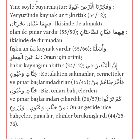
Yine şöyle buyurmuştur: وَفَجَّرْنَا الْأَرْضَ عُيُونًا :
Yeryüzünde kaynaklar fışkırttık (54/12);
فِيهِمَا عَيْنَانِ تَجْرِيَانِ : İkisinde de akmakta
olan iki pınar vardır (55/50); فِيهِمَا عَيْنَانِ نَضَّاخَتَانِ :
İkisinde de durmadan
fışkıran iki kaynak vardır (55/66); وَأَسَلْنَا
لَهُ عَيْنَ الْقِطْرِ : Onun için erimiş
bakır kaynağını akıttık (34/12); إِنَّ الْمُتَّقِينَ فِي
جَنَّاتٍ وَعُيُونٍ : Kötülükten sakınanlar, cennetteler
ve pınar başlarındadırlar (15/45); فَأَخْرَجْنَاهُمْ مِنْ
جَنَّاتٍ وَعُيُونٍ : Biz, onları bahçelerden
ve pınar başlarından çıkardık (26/57); كَمْ تَرَكُوا
مِنْ جَنَّاتٍ وَعُيُونٍ – وَزُرُوعٍ : Onlar geride nice
bahçeler, pınarlar, ekinler bırakmışlardı (44/25-
26).