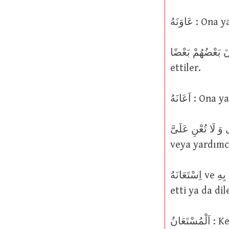
عَاوَنَهُ
تَعَاوَنَ بَعْضُهُمْ بَعْضًا : Birbirlerine yardımcı oldular, d
ettiler.
اَعَانَهُ 
رَبِّ اَعِنِّى وَ لَا تُعْنِ عَلَىَّ : Rabbim, bana ya
veya yardımc
اِسْتَعَانَهُ ve اِسْتَعَانَ بِهِ : Ondan yardım, destek veya katkı istedi, arzu etti, talep
etti ya da dil
عَانُ