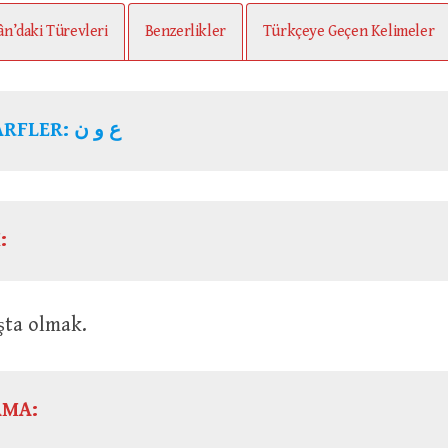
ân’daki Türevleri
Benzerlikler
Türkçeye Geçen Kelimeler
KÖK HARFLER: ع و ن
:
 yaşta olmak.
AMA: