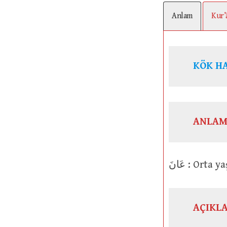
Anlam
Kur’
ANLAM
عَانَ : Orta
AÇIKL