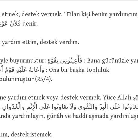
anlamında فُلاَنٌ عَوْنِي denir.
قَدْ أَع : Ona yardım ettim, destek verdim.
فَأَعِينُونِي بِقُ : Bana gücünüzle yardım edin
bulunmuştur (25/4).
ilik ve
nda yardımlaşın, günâh ve haddi aşmada yardımlaşm
اِسْ : Yardım, destek istemek.