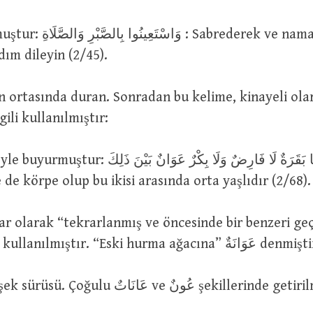
و : Sabrederek ve namaz kılarak
dım dileyin (2/45).
gili kullanılmıştır:
إِنَّهَا بَقَرَةٌ لَا فَارِضٌ وَلَا بِكْرٌ عَوَانٌ : O sığır
e de körpe olup bu ikisi arasında orta yaşlıdır (2/68)
r olarak “tekrarlanmış ve öncesinde bir benzeri geç
savaşla” ilgili kullanılmıştır. “Eski hurma ağacına” وَانَةٌ
عَانَةٌ : Vahşi eşek sürüsü. Çoğulu عَانَاتٌ ve عُونٌ şekille