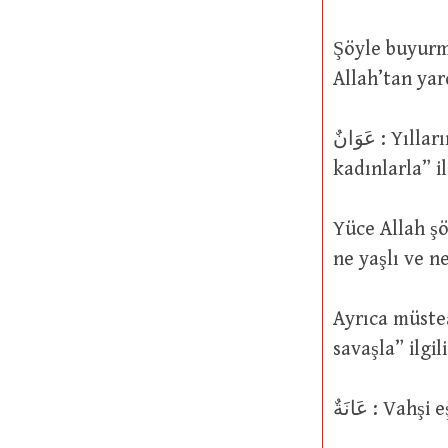
Şöyle buyurmuştur: َاسْتَعِينُوا بِالصَّبْرِ وَالصَّلَاةِ
Allah’tan yar
عَوَانٌ : Yılların ortasında duran. Sonradan bu kelime, kinayeli olarak “yaşlı
kadınlarla” il
Yüce Allah şöyle buyurmuştur:  بَيْنَ ذَلِكَ
ne yaşlı ve n
Ayrıca müstea