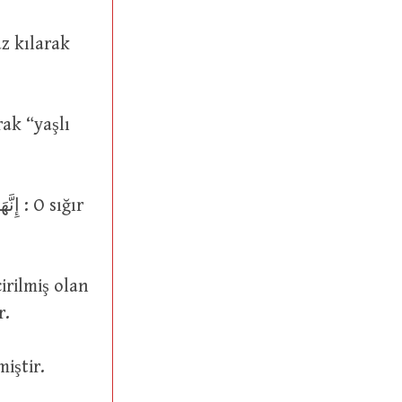
.
irilmiş olan
عَ denmiştir.
rinde getirilmiştir.