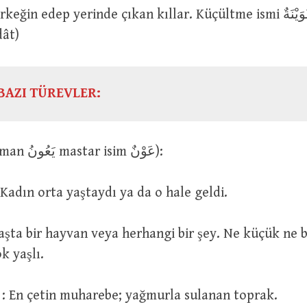
dât)
BAZI TÜREVLER:
عَانَ (geniş zaman يَعُونُ mastar isim عَوْنٌ):
عَانَتِ الْمَرْأَ : Kadın orta yaştaydı ya da o hale geldi.
k yaşlı.
اَلْحَرْبُ الْعَوَانُ : En çetin muharebe; yağmurla sulanan toprak.