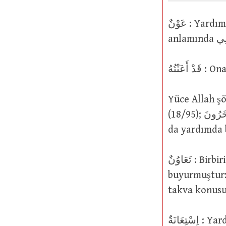
عَوْنٌ : Yardım etmek, destek vermek. “Filan kişi benim yardımcım/destekçim”
َنْتُهُ
Yüce Allah şöyle buyurmuştur: وَّةٍ
(18/95); وَأَعَانَهُ عَلَيْهِ قَوْمٌ آَخَرُونَ : Ona bir başka topluluk
da yardımda 
تَعَاوُنٌ : Birbirine yardım etmek veya destek vermek. Yüce Allah şöyle
buyurmuştur: وَتَعَاوَنُوا عَلَى الْبِرِّ وَالتَّقْوَى وَلَا تَعَاوَنُوا عَلَى الْإِثْمِ وَالْعُدْوَانِ : İy
takva konusu
تِعَانَةٌ