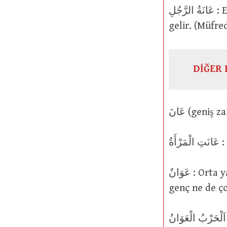
عَانَةُ الرَّجُلِ : Erkeğin edep yerinde çıkan kıllar. Küçültme ismi عُوَيْنَةٌ şeklinde
gelir. (Müfre
DİĞER 
ةُ
عَوَانٌ : Orta yaşta bir hayvan veya herhangi bir şey. Ne küçük ne büyük, ne çok
genç ne de ço