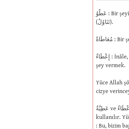
عَطْوٌ : Bir şeyi mutlak anlamda almak ya da elle veya el uzatarak almak
(تَنَاوُلٌ).
مُعَاطَاةٌ
إِعْطَاءٌ : İnâle, yani mutlak anlamda vermek ya da hediye, bağış türünden bir
şey vermek.
Yüce Allah şöyle buyurmuşt
cizye verince
عَطِيَّةٌ ve إِعْطَاءٌ kelimeleri ise özellikle “hediye, ihsan, bağış ya da bağışla” ilgili
kullanılır. Yüce Allah şöyle bu
: Bu, bizim ba