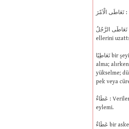
مْرَ
تَعَاطَى الرَّجُلُ : O kimse, bir şeyi almak için ayaklarının ucunda yükseldi ve
ellerini uzatt
تَعَاطِيًا bir şeyi elle alma eylemidir; doğru veya makul veya hak olmayanı elle
alma; alırken
yükselme; düş
pek veya cür
عَطَاءٌ : Verilen bir şey; bir lütuf, bağış, ihsan, bol veya cömert olarak verme
eylemi.
عَطَاءٌ b