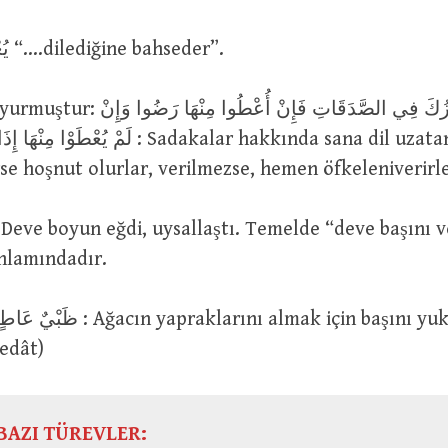
يُعْطِي مَنْ يَشَاءُ “….dilediğine bahseder”.
وَمِنْهُمْ مَنْ يَلْمِزُكَ فِي الصَّدَقَاتِ فَإِن
لَ : Sadakalar hakkında sana dil uzatanlar vardır.
rse hoşnut olurlar, verilmezse, hemen öfkeleniverirle
nlamındadır.
edât)
BAZI TÜREVLER: