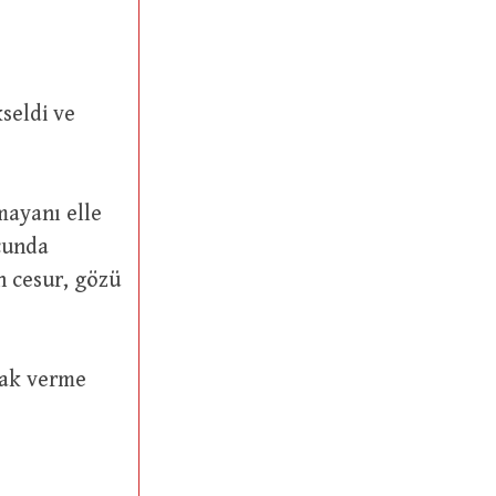
ucunda
n cesur, gözü