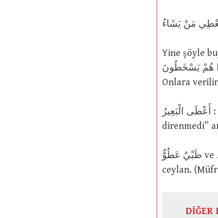
Yine şöyle buyurmuştur: ْ أُعْطُوا مِنْهَا رَضُوا وَإِنْ
مْ يُعْطَوْا مِنْهَا إِذَا هُمْ يَسْخَطُونَ
Onlara verili
أَعْطَى الْبَعِيرُ : Deve boyun eğdi, uysallaştı. Temelde “deve başını verdi ve
direnmedi” a
ظَبْيٌ عَطُوٌّ ve ظَبْيٌ عَاطٍ : Ağacın yapraklarını almak için başını yukarı kaldıran
ceylan. (Müfr
DİĞER 