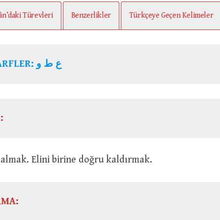
ân’daki Türevleri
Benzerlikler
Türkçeye Geçen Kelimeler
KÖK HARFLER: ع ط و
:
r şeyi almak. Elini birine doğru kaldırmak.
AMA: