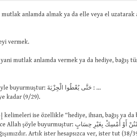
 : Bir şeyi vermek.
ur: حَتَّى يُعْطُوا الْجِزْيَةَ : …
ye kadar (9/29).
yurmuştur: هَذَا عَطَاؤُنَا فَامْنُنْ أَوْ أَمْسِكْ بِغَيْرِ حِسَابٍ
ğışımızdır. Artık ister hesapsızca ver, ister tut (38/3