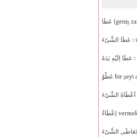
ّىْءَ
َهُ
عَطْوٌ bir
ِعْطَاءٌ