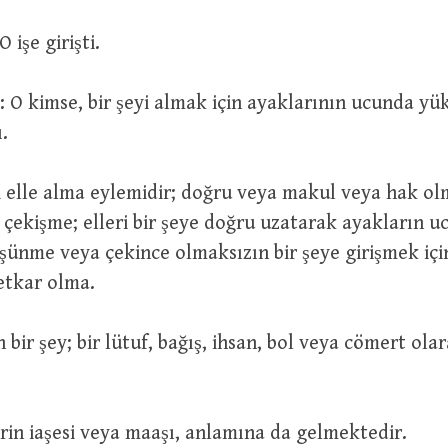
تَعَاطَى الْاَ : O işe girişti.
ı.
 çekişme; elleri bir şeye doğru uzatarak ayakların 
ünme veya çekince olmaksızın bir şeye girişmek içi
etkar olma.
ir askerin iaşesi veya maaşı, anlamına da gelmektedir.