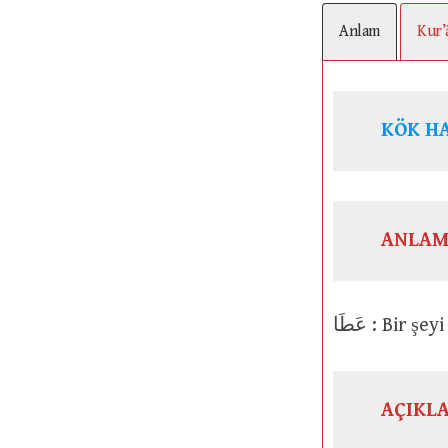
Anlam
Kur’
ANLAM
عَطَا : Bi
AÇIKL