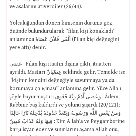
ve asalarını atıverdiler (26/44).
Yolculuğundan dönen kimsenin durumu göz
önünde bulundurularak “filan kişi konakladı”
anlamında أَلْقَى فُلاَنٌ عَصَاهُ (Filan kişi değneğini
yere attı) denir.
عَصَى : Filan kişi itaatin dışına çıktı, itaatten
ayrıldı. Mastarı عِصْيَانٌ şeklinde gelir. Temelde ise
“kişinin kendini değneğiyle savunmaya ya da
korumaya çalışması” anlamına gelir. Yüce Allah
şöyle buyurmuştur: وَعَصَى آَدَمُ رَبَّهُ فَغَوَى : Âdem,
Rabbine baş kaldırdı ve yolunu şaşırdı (20/121);
وَمَنْ يَعْصِ اللَّهَ وَرَسُولَهُ وَيَتَعَدَّ حُدُودَهُ يُدْخِلْهُ نَارًا خَالِدًا
فِيهَا وَلَهُ عَذَابٌ مُهِينٌ : Kim Allah’a ve Peygamberine
karşı isyan eder ve sınırlarını aşarsa Allah onu,