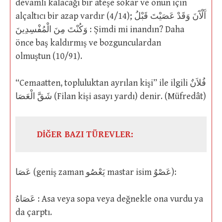
devamlı kalacağı bir ateşe sokar ve onun için
alçaltıcı bir azap vardır (4/14); آَلْآَنَ وَقَدْ عَصَيْتَ قَبْلُ
وَكُنْتَ مِنَ الْمُفْسِدِينَ : Şimdi mi inandın? Daha
önce baş kaldırmış ve bozgunculardan
olmuştun (10/91).
“Cemaatten, topluluktan ayrılan kişi” ile ilgili فُلاَنٌ
شَقَّ الْعَصَا (Filan kişi asayı yardı) denir. (Müfredât)
DİĞER BAZI TÜREVLER:
عَصَا (geniş zaman يَعْصُو mastar isim عَصْوٌ):
عَصَاهُ : Asa veya sopa veya değnekle ona vurdu ya
da çarptı.