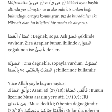
Müfredatta (
ع ص و
) ve (
ع ص ي
) kökleri aynı başlık
altında yer almıştır ve aralarında bir anlam bağı
bulunduğu ortaya konmuştur. Biz de burada her iki
köke ait olan bu bilgileri bir arada ele alıyoruz.
عَصًا / الْعَصَا : Değnek, sopa. Aslı عَصَوٌ şeklinde
vavlıdır. Zira Araplar bunun ikilinde عَصَوَانِ
çoğulunda ise عُصِيٌّ derler.
عَصَوْتُهُ : Ona değnekle, sopayla vurdum. عَصَوْتُ
بِالْعَصَا ve عَصَيْتُ بِالسَّيْفِ şekillerinde kullanılır.
Yüce Allah şöyle buyurmuştur:
وَأَلْقِ عَصَاكَ : Asanı at! (27/10); فَأَلْقَى عَصَاهُ : Bunun
üzerine Musa asasını yere attı (7/107); قَالَ
هِيَ عَصَايَ : Musa dedi ki; O benim değneğimdir
(20/18); فَأَلْقَوْا حِبَالَهُمْ وَعِصِيَّهُمْ : Onlar da, iplerini