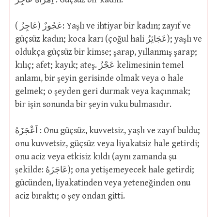
عَجُوزٌ (عَاجِزٌ ): Yaşlı ve ihtiyar bir kadın; zayıf ve
güçsüz kadın; koca karı (çoğul hali عَجَائِزُ); yaşlı ve
oldukça güçsüz bir kimse; şarap, yıllanmış şarap;
kılıç; afet; kayık; ateş. عَجْزٌ kelimesinin temel
anlamı, bir şeyin gerisinde olmak veya o hale
gelmek; o şeyden geri durmak veya kaçınmak;
bir işin sonunda bir şeyin vuku bulmasıdır.
اَعْجَزَهُ : Onu güçsüz, kuvvetsiz, yaşlı ve zayıf buldu;
onu kuvvetsiz, güçsüz veya liyakatsiz hale getirdi;
onu aciz veya etkisiz kıldı (aynı zamanda şu
şekilde: عَاجَزَهُ); ona yetişemeyecek hale getirdi;
gücünden, liyakatinden veya yeteneğinden onu
aciz bıraktı; o şey ondan gitti.