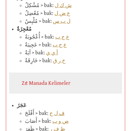
ش ك ل
مُشْكِلٌ > bak:
ع ض ل
مُعْضِلٌ > bak:
ل ب س
مُلْبِسٌ > bak:
مُعْجِزَةٌ
ع ج ب
أُعْجُوبَةٌ > bak:
ع ج ب
عَجِيبَةٌ > bak:
أ ي ي
آيَةٌ > bak:
خ ر ق
خَارِقَةٌ > bak:
Zıt Manada Kelimeler
عَجَزَ
ف ل ح
أَفْلَحَ > bak:
ص و ب
أَصَابَ > bak:
ظ ف ر
ظَفِرَ > bak: