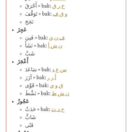
ح ر ق
أَحْرَقَ > bak:
و ق ف
تَوَقَّفَ > bak:
نَجَحَ
عَجِزَ
ف ن ي
فَنِيَ > bak:
ن ش أ
نَشَأَ > bak:
شَبَّ
أَعْجَزَ
س ع د
سَاعَدَ > bak:
أ ز ر
آزَرَ > bak:
ق و ي
قَوَّى > bak:
ن ش ط
نَشَّطَ > bak:
عَجُوزٌ
ح د ث
حَدَثٌ > bak:
شَابٌّ
فَتًى