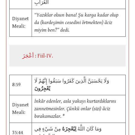
الْغُرَابِ
“Yazıklar olsun bana! Şu karga kadar olup
Diyanet
da (kardeşimin cesedini örtmekten) âciz
Meali:
miyim ben?” dedi.
أعْجَزَ : Fiil-IV.
وَلَا يَحْسَبَنَّ الَّذِينَ كَفَرُوا سَبَقُوا إِنَّهُمْ لَا
8:59
يُعْجِزُونَ
İnkâr edenler, asla yakayı kurtardıklarını
Diyanet
zannetmesinler. Çünkü onlar (sizi) âciz
Meali:
bırakamazlar. *
وَمَا كَانَ اللَّهُ
لِيُعْجِزَهُ
مِنْ شَيْءٍ فِي
35:44