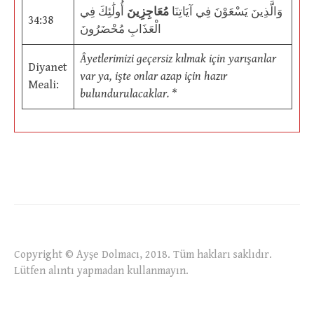
وَالَّذِينَ يَسْعَوْنَ فِي آيَاتِنَا
مُعَاجِزِينَ
أُولَٰئِكَ فِي
34:38
الْعَذَابِ مُحْضَرُونَ
Âyetlerimizi geçersiz kılmak için yarışanlar
Diyanet
var ya, işte onlar azap için hazır
Meali:
bulundurulacaklar. *
Copyright © Ayşe Dolmacı, 2018. Tüm hakları saklıdır.
Lütfen alıntı yapmadan kullanmayın.