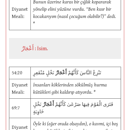
Bunun üzerine karısı bir çığlık kopararak
Diyanet
yönelip elini yüzüne vurdu. “Ben kısır bir
Meali:
kocakarıyım (nasıl çocuğum olabilir?)” dedi.
*
أَعْجَازٌ : İsim.
54:20
نَخْلٍ مُنْقَعِرٍ
أَعْجَازُ
تَنْزِعُ النَّاسَ كَأَنَّهُمْ
Diyanet
İnsanları köklerinden sökülmüş hurma
Meali:
kütükleri gibi kaldırıp atıyordu. *
فَتَرَى الْقَوْمَ فِيهَا صَرْعَىٰ كَأَنَّهُمْ
أَعْجَازُ
نَخْلٍ
69:7
خَاوِيَةٍ
Öyle ki (eğer orada olsaydın), o kavmi, içi boş
Diyanet