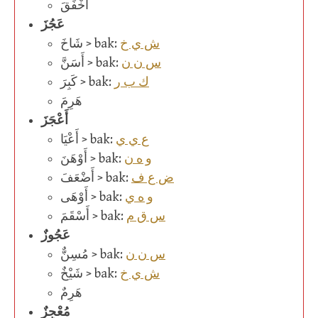
أَخْفَقَ
عَجُزَ
ش ي خ
شَاخَ > bak:
س ن ن
أَسَنَّ > bak:
ك ب ر
كَبِرَ > bak:
هَرِمَ
أَعْجَزَ
ع ي ي
أَعْيَا > bak:
و ه ن
أَوْهَنَ > bak:
ض ع ف
أَضْعَفَ > bak:
و ه ي
أَوْهَى > bak:
س ق م
أَسْقَمَ > bak:
عَجُوزٌ
س ن ن
مُسِنٌّ > bak:
ش ي خ
شَيْخٌ > bak:
هَرِمٌ
مُعْجِزٌ