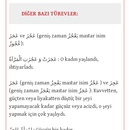
DİĞER BAZI TÜREVLER:
عَجَزَ ve عَجُزَ (geniş zaman يَعْجُزُ mastar isim
عُجُوزٌ):
عَجَزَتْ وَ عَجُزَتِ الْمَرْاَةُ : O kadın yaşlandı,
ihtiyarladı.
عَجَزَ (geniş zaman يَعْجِزُ mastar isim عَجْزٌ ) ve عَجِزَ
(geniş zaman يَعْجَزُ mastar isim عَجَزٌ ): Kuvvetten,
güçten veya liyakatten düştü; bir şeyi
yapamayacak kadar güçsüz veya acizdi, o şeyi
yapmak için çok yaşlıydı.
اِمْرَاَةٌ عَاجِزٌ : Güçsüz bir kadın.