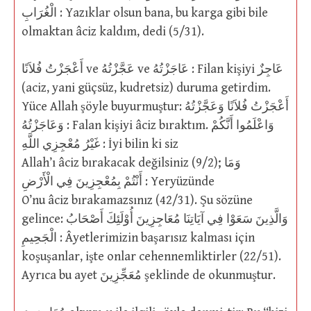
الْغُرَابِ : Yazıklar olsun bana, bu karga gibi bile
olmaktan âciz kaldım, dedi (5/31).
أَعْجَزْتُ فُلاَنًا ve عَجَّزْتُهُ ve عَاجَزْتُهُ : Filan kişiyi عَاجِزٌ
(aciz, yani güçsüz, kudretsiz) duruma getirdim.
Yüce Allah şöyle buyurmuştur: أَعْجَزْتُ فُلاَنًا وَعَجَّزْتُهُ
وَعَاجَزْتُهُ : Falan kişiyi âciz bıraktım. وَاعْلَمُوا أَنَّكُمْ
غَيْرُ مُعْجِزِي اللَّهِ : İyi bilin ki siz
Allah’ı âciz bırakacak değilsiniz (9/2); وَمَا
أَنْتُمْ بِمُعْجِزِينَ فِي الْأَرْضِ : Yeryüzünde
O’nu âciz bırakamazsınız (42/31). Şu sözüne
gelince: وَالَّذِينَ سَعَوْا فِي آيَاتِنَا مُعَاجِزِينَ أُوْلَئِكَ أَصْحَابُ
الْجَحِيمِ : Âyetlerimizin başarısız kalması için
koşuşanlar, işte onlar cehennemliktirler (22/51).
Ayrıca bu ayet مُعَجِّزِينَ şeklinde de okunmuştur.