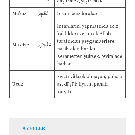
düşürmek, şaşırtmak.
Mu’ciz
مُعْجِز
İnsanı aciz bırakan.
İnsanların, yapmasında aciz
kaldıkları ve ancak Allah
tarafından peygamberlere
Mu’cize
مُعْجِزَة
nasib olan harika.
Kerametten yüksek, fevkalade
hadise.
Fiyatı yüksek olmayan, pahası
Ucuz
———
az, düşük fiyatlı, pahalı
karşıtı.
ÂYETLER: