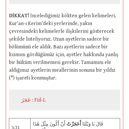
DİKKAT!
İncelediğimiz kökten gelen kelimeleri,
Kur’an-ı Kerim’deki yerlerinde, yakın
çevresindeki kelimelerle ilişkilerini gösterecek
şekilde listeliyoruz. Uzun ayetlerin sadece bir
bölümünü ele aldık. Bazı ayetlerin sadece bir
kısmını gördüğümüz için, ayetler hakkında yanlış
bir hüküm verilmemesi gerekir. Tamamını ele
aldığımız ayetlerin meallerinin sonuna bir yıldız
(*) işareti konmuştur.
عَجَزَ : Fiil-I.
قَالَ يَا وَيْلَتَا
أَعَجَزْتُ
أَنْ أَكُونَ مِثْلَ هَٰذَا
5:31