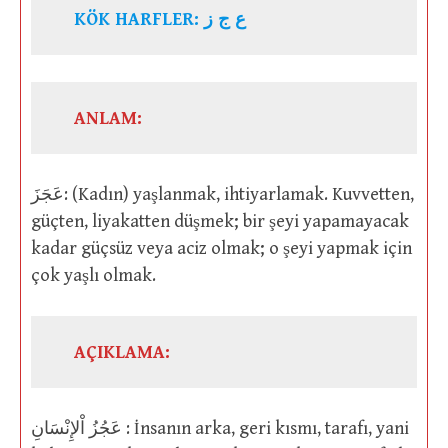
KÖK HARFLER: ع ج ز
ANLAM:
عَجَزَ: (Kadın) yaşlanmak, ihtiyarlamak. Kuvvetten,
güçten, liyakatten düşmek; bir şeyi yapamayacak
kadar güçsüz veya aciz olmak; o şeyi yapmak için
çok yaşlı olmak.
AÇIKLAMA:
عَجُزُ اْلإِنْسَانِ : İnsanın arka, geri kısmı, tarafı, yani