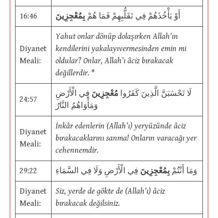
16:46
بِمُعْجِزِينَ
أَوْ يَأْخُذَهُمْ فِي تَقَلُّبِهِمْ فَمَا هُمْ
Yahut onlar dönüp dolaşırken Allah’ın
Diyanet
kendilerini yakalayıvermesinden emin mi
Meali:
oldular? Onlar, Allah’ı âciz bırakacak
değillerdir. *
لَا تَحْسَبَنَّ الَّذِينَ كَفَرُوا
مُعْجِزِينَ
فِي الْأَرْضِ
24:57
وَمَأْوَاهُمُ النَّارُ
İnkâr edenlerin (Allah’ı) yeryüzünde âciz
Diyanet
bırakacaklarını sanma! Onların varacağı yer
Meali:
cehennemdir.
29:22
فِي الْأَرْضِ وَلَا فِي السَّمَاءِ
بِمُعْجِزِينَ
وَمَا أَنْتُمْ
Diyanet
Siz, yerde de gökte de (Allah’ı) âciz
Meali:
bırakacak değilsiniz.