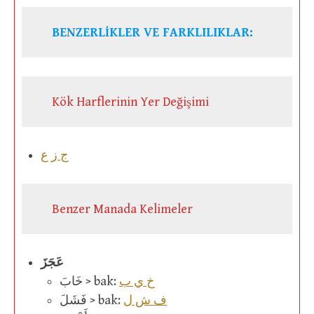
BENZERLİKLER VE FARKLILIKLAR:
Kök Harflerinin Yer Değişimi
ج ز ع
Benzer Manada Kelimeler
عَجَزَ
خ ي ب
خَابَ > bak:
ف ش ل
فَشَلَ > bak: