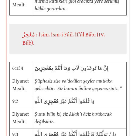
hurma kütükleri gibi oracıkta yere serilmiş
Meali:
hâlde görürdün.
مُعْجِزٌ : İsim. İsm-i Fâil. İf’âl Bâbı (IV.
Bâb).
6:134
بِمُعْجِزِينَ
إِنَّ مَا تُوعَدُونَ لَآتٍ وَمَا أَنْتُمْ
Diyanet
Şüphesiz size va’dedilen şeyler mutlaka
Meali:
gelecektir. Siz bunun önüne geçemezsiniz. *
9:2
اللَّهِ
مُعْجِزِي
وَاعْلَمُوا أَنَّكُمْ غَيْرُ
Diyanet
Şunu bilin ki, siz Allah’ı âciz bırakacak
Meali:
değilsiniz.
9:3
اللَّهِ
مُعْجِزِي
وَإِنْ تَوَلَّيْتُمْ فَاعْلَمُوا أَنَّكُمْ غَيْرُ