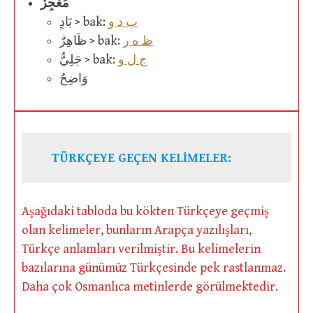
مُعْجِزٌ
ب د و
بَادٍ > bak:
ظ ه ر
ظَاهِرٌ > bak:
ج ل و
جَلِيٌّ > bak:
وَاضِحٌ
TÜRKÇEYE GEÇEN KELİMELER:
Aşağıdaki tabloda bu kökten Türkçeye geçmiş
olan kelimeler, bunların Arapça yazılışları,
Türkçe anlamları verilmiştir. Bu kelimelerin
bazılarına günümüz Türkçesinde pek rastlanmaz.
Daha çok Osmanlıca metinlerde görülmektedir.