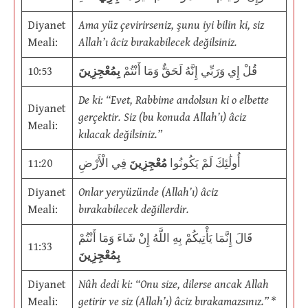
Diyanet
Ama yüz çevirirseniz, şunu iyi bilin ki, siz
Meali:
Allah’ı âciz bırakabilecek değilsiniz.
10:53
بِمُعْجِزِينَ
قُلْ إِي وَرَبِّي إِنَّهُ لَحَقٌّ وَمَا أَنْتُمْ
De ki: “Evet, Rabbime andolsun ki o elbette
Diyanet
gerçektir. Siz (bu konuda Allah’ı) âciz
Meali:
kılacak değilsiniz.”
11:20
فِي الْأَرْضِ
مُعْجِزِينَ
أُولَٰئِكَ لَمْ يَكُونُوا
Diyanet
Onlar yeryüzünde (Allah’ı) âciz
Meali:
bırakabilecek değillerdir.
قَالَ إِنَّمَا يَأْتِيكُمْ بِهِ اللَّهُ إِنْ شَاءَ وَمَا أَنْتُمْ
11:33
بِمُعْجِزِينَ
Diyanet
Nûh dedi ki: “Onu size, dilerse ancak Allah
Meali:
getirir ve siz (Allah’ı) âciz bırakamazsınız.” *