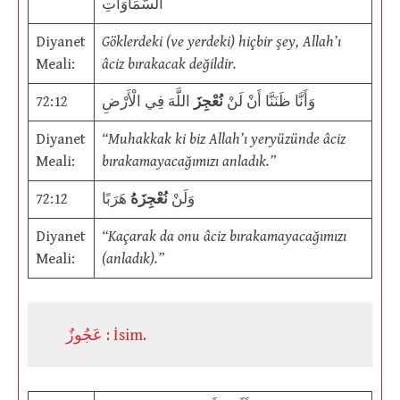
السَّمَاوَاتِ
Diyanet
Göklerdeki (ve yerdeki) hiçbir şey, Allah’ı
Meali:
âciz bırakacak değildir.
72:12
اللَّهَ فِي الْأَرْضِ
نُعْجِزَ
وَأَنَّا ظَنَنَّا أَنْ لَنْ
Diyanet
“Muhakkak ki biz Allah’ı yeryüzünde âciz
Meali:
bırakamayacağımızı anladık.”
72:12
هَرَبًا
نُعْجِزَهُ
وَلَنْ
Diyanet
“Kaçarak da onu âciz bırakamayacağımızı
Meali:
(anladık).”
عَجُوزٌ : İsim.