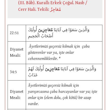
(III. Bâb). Kurallı Erkek Çoğul. Nasb /
Cerr Hali. Tekili: مُعَاجِزٌ
وَالَّذِينَ سَعَوْا فِي آيَاتِنَا
مُعَاجِزِينَ
أُولَٰئِكَ
22:51
أَصْحَابُ الْجَحِيمِ
Âyetlerimizi geçersiz kılmak için çaba
Diyanet
gösterenler var ya, işte onlar
Meali:
cehennemliklerdir. *
وَالَّذِينَ سَعَوْا فِي آيَاتِنَا
مُعَاجِزِينَ
أُولَٰئِكَ لَهُمْ
34:5
عَذَابٌ
Âyetlerimizi geçersiz kılmak için
Diyanet
yarışırcasına çaba harcayanlar var ya; işte
Meali:
onlar için (elem dolu, çok kötü) bir azap
vardır.