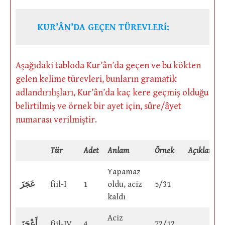
KUR’ÂN’DA GEÇEN TÜREVLERİ:
Aşağıdaki tabloda Kur’ân’da geçen ve bu kökten
gelen kelime türevleri, bunların gramatik
adlandırılışları, Kur’ân’da kaç kere geçmiş olduğu
belirtilmiş ve örnek bir ayet için, sûre/âyet
numarası verilmiştir.
Tür
Adet
Anlam
Örnek
Açıklama
Yapamaz
عَجَزَ
fiil-I
1
oldu, aciz
5/31
kaldı
Aciz
أَعْجَزَ
fiil-IV
4
72/12