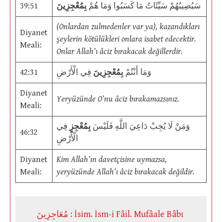
39:51
بِمُعْجِزِينَ
سَيُصِيبُهُمْ سَيِّئَاتُ مَا كَسَبُوا وَمَا هُمْ
(Onlardan zulmedenler var ya), kazandıkları
Diyanet
şeylerin kötülükleri onlara isabet edecektir.
Meali:
Onlar Allah’ı âciz bırakacak değillerdir.
42:31
فِي الْأَرْضِ
بِمُعْجِزِينَ
وَمَا أَنْتُمْ
Diyanet
Yeryüzünde O’nu âciz bırakamazsınız.
Meali:
وَمَنْ لَا يُجِبْ دَاعِيَ اللَّهِ فَلَيْسَ
بِمُعْجِزٍ
فِي
46:32
الْأَرْضِ
Diyanet
Kim Allah’ın davetçisine uymazsa,
Meali:
yeryüzünde Allah’ı âciz bırakacak değildir.
مُعَاجِزِينَ : İsim. İsm-i Fâil. Mufâale Bâbı