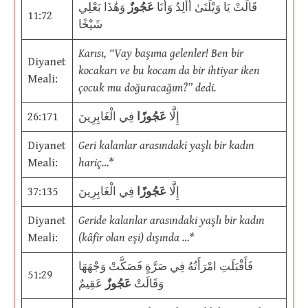
قَالَتْ يَا وَيْلَتَىٰ أَأَلِدُ وَأَنَا
عَجُوزٌ
وَهَٰذَا بَعْلِي
11:72
شَيْخًا
Karısı, “Vay başıma gelenler! Ben bir
Diyanet
kocakarı ve bu kocam da bir ihtiyar iken
Meali:
çocuk mu doğuracağım?” dedi.
26:171
فِي الْغَابِرِينَ
عَجُوزًا
إِلَّا
Diyanet
Geri kalanlar arasındaki yaşlı bir kadın
Meali:
hariç…*
37:135
فِي الْغَابِرِينَ
عَجُوزًا
إِلَّا
Diyanet
Geride kalanlar arasındaki yaşlı bir kadın
Meali:
(kâfir olan eşi) dışında …*
فَأَقْبَلَتِ امْرَأَتُهُ فِي صَرَّةٍ فَصَكَّتْ وَجْهَهَا
51:29
وَقَالَتْ
عَجُوزٌ
عَقِيمٌ