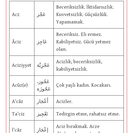
Beceriksizlik. İktidarsızlık.
Acz
عَجْز
Kuvvetsizlik. Güçsüzlük.
Yapamamak.
Beceriksiz. Eli ermez.
Âciz
عَاجِز
Kabiliyetsiz. Gücü yetmez
olan.
Acizlik, beceriksizlik,
Aciziyyet
عَجْزِيَّة
kabiliyetsizlik.
عَجُوز،
Acûz(e)
Çok yaşlı kadın. Kocakarı.
عَجُوزَة
A’câz
أَعْجَاز
Acizler.
Ta’ciz
تَعْجِيز
Tedirgin etme, rahatsız etme.
Aciz bırakmak. Acze
İ’câz
إِعْجَاز