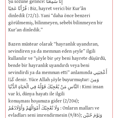
Şu sözüne gelince: إِنَّا سَمِعْنَا
قُرْآَنًا عَجَبًا : Biz, hayret verici bir Kur’ân
dinledik (72/1). Yani “daha önce benzeri
görülmemiş, bilinmeyen, sebebi bilinmeyen bir
Kur’an dinledik.”
Bazen müstear olarak “hayranlık uyandıran,
sevindiren ya da memnun eden şeyle” ilgili
kullanılır ve “şöyle bir şey beni hayrete düşürdü,
bende bir hayranlık uyandırdı veya beni
sevindirdi ya da memnun etti” anlamında أَعْجَبَنِي
كَذَا denir. Yüce Allah şöyle buyurmuştur: وَمِنَ
النَّاسِ مَنْ يُعْجِبُكَ قَوْلُهُ فِي الْحَيَاةِ الدُّنْيَا : Kimi insan
var ki, dünya hayatı ile ilgili
konuşması hoşunuza gider (2/204);
وَلَا تُعْجِبْكَ أَمْوَالُهُمْ وَأَوْلَادُهُمْ : Onların malları ve
evladları seni imrendirmesin (9/85); وَيَوْمَ حُنَيْنٍ