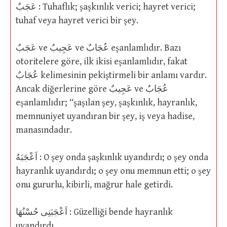
عَجَبٌ : Tuhaflık; şaşkınlık verici; hayret verici;
tuhaf veya hayret verici bir şey.
عَجَبٌ ve عَجِيبٌ ve عُجَابٌ eşanlamlıdır. Bazı
otoritelere göre, ilk ikisi eşanlamlıdır, fakat
عُجَابٌ kelimesinin pekiştirmeli bir anlamı vardır.
Ancak diğerlerine göre عَجِيبٌ ve عُجَابٌ
eşanlamlıdır; “şaşılan şey, şaşkınlık, hayranlık,
memnuniyet uyandıran bir şey, iş veya hadise,
manasındadır.
اَعْجَبَهُ : O şey onda şaşkınlık uyandırdı; o şey onda
hayranlık uyandırdı; o şey onu memnun etti; o şey
onu gururlu, kibirli, mağrur hale getirdi.
اَعْجَبَنِى حُسْنُهَا : Güzelliği bende hayranlık
uyandırdı.