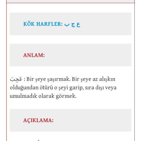
KÖK HARFLER: ع ج ب
ANLAM:
عَجِبَ : Bir şeye şaşırmak. Bir şeye az alışkın
olduğundan ötürü o şeyi garip, sıra dışı veya
umulmadık olarak görmek.
AÇIKLAMA: