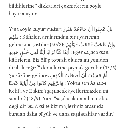
bildiklerine” dikkatleri çekmek için böyle
buyurmuştur.
Yine şöyle buyurmuştur: بَلْ عَجِبُوا أَنْ جَاءَهُمْ مُنْذِرٌ
مِنْهُمْ : Kâfirler, aralarından bir uyarıcının
gelmesine şaştılar (50/2); وَإِنْ تَعْجَبْ فَعَجَبٌ قَوْلُهُمْ
أَئِذَا كُنَّا تُرَابًا أَئِنَّا لَفِي خَلْقٍ جَدِيدٍ : Eğer şaşacaksan,
kâfirlerin ‘Biz ölüp toprak olunca mı yeniden
diriltileceğiz?’ demelerine şaşmak gerekir (13/5).
Şu sözüne gelince: أَمْ حَسِبْتَ أَنَّ أَصْحَابَ الْكَهْفِ
وَالرَّقِيمِ كَانُوا مِنْ آَيَاتِنَا عَجَبًا : Yoksa sen Ashab-ı
Kehf’i ve Rakim’i şaşılacak âyetlerimizden mi
sandın? (18/9). Yani “şaşılacak en nihai nokta
değildir bu. Aksine bizim işlerimiz arasında
bundan daha büyük ve daha şaşılacaklar vardır.”