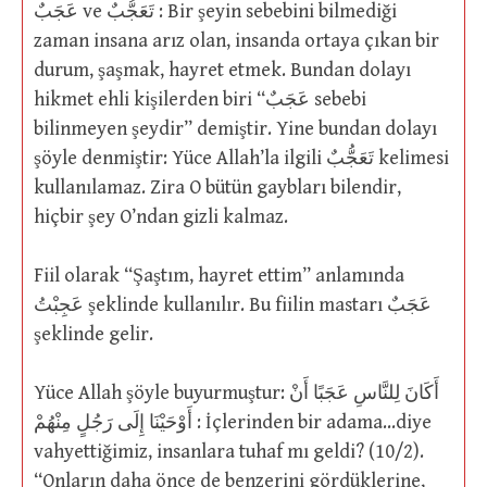
عَجَبٌ ve تَعَجُّبٌ : Bir şeyin sebebini bilmediği
zaman insana arız olan, insanda ortaya çıkan bir
durum, şaşmak, hayret etmek. Bundan dolayı
hikmet ehli kişilerden biri “عَجَبٌ sebebi
bilinmeyen şeydir” demiştir. Yine bundan dolayı
şöyle denmiştir: Yüce Allah’la ilgili تَعَجُّبٌ kelimesi
kullanılamaz. Zira O bütün gaybları bilendir,
hiçbir şey O’ndan gizli kalmaz.
Fiil olarak “Şaştım, hayret ettim” anlamında
عَجِبْتُ şeklinde kullanılır. Bu fiilin mastarı عَجَبٌ
şeklinde gelir.
Yüce Allah şöyle buyurmuştur: أَكَانَ لِلنَّاسِ عَجَبًا أَنْ
أَوْحَيْنَا إِلَى رَجُلٍ مِنْهُمْ : İçlerinden bir adama…diye
vahyettiğimiz, insanlara tuhaf mı geldi? (10/2).
“Onların daha önce de benzerini gördüklerine,