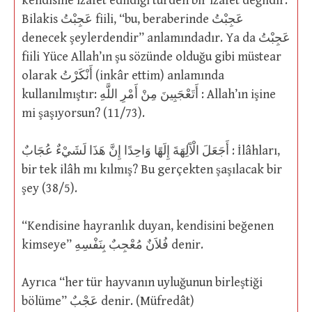
kendisine izafet edildiği türden bir izafet değildir.
Bilakis عَجِبْتُ fiili, “bu, beraberinde عَجِبْتُ
denecek şeylerdendir” anlamındadır. Ya da عَجِبْتُ
fiili Yüce Allah’ın şu sözünde olduğu gibi müstear
olarak أَنْكَرْتُ (inkâr ettim) anlamında
kullanılmıştır: أَتَعْجَبِينَ مِنْ أَمْرِ اللَّهِ : Allah’ın işine
mi şaşıyorsun? (11/73).
أَجَعَلَ الْآَلِهَةَ إِلَهًا وَاحِدًا إِنَّ هَذَا لَشَيْءٌ عُجَابٌ : İlâhları,
bir tek ilâh mı kılmış? Bu gerçekten şaşılacak bir
şey (38/5).
“Kendisine hayranlık duyan, kendisini beğenen
kimseye” فُلاَنٌ مُعْجِبٌ بِنَفْسِهِ denir.
Ayrıca “her tür hayvanın uyluğunun birleştiği
bölüme” عَجْبٌ denir. (Müfredât)