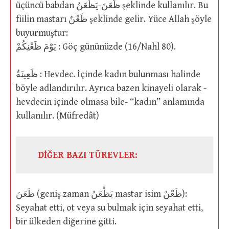
üçüncü babdan ظَعَنَ-يَظْعَنُ şeklinde kullanılır. Bu
fiilin mastarı ظَعْنٌ şeklinde gelir. Yüce Allah şöyle
buyurmuştur:
يَوْمَ ظَعْنِكُمْ : Göç gününüzde (16/Nahl 80).
ظَعِينَةٌ : Hevdec. İçinde kadın bulunması halinde
böyle adlandırılır. Ayrıca bazen kinayeli olarak -
hevdecin içinde olmasa bile- “kadın” anlamında
kullanılır. (Müfredât)
DİĞER BAZI TÜREVLER:
ظَعَنَ (geniş zaman يَظْعَنُ mastar isim ظَعْنٌ):
Seyahat etti, ot veya su bulmak için seyahat etti,
bir ülkeden diğerine gitti.