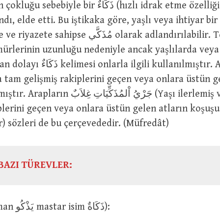
yle bir ذَكَاءٌ (hızlı idrak etme özelliği ve keskin
dı, elde etti. Bu iştikaka göre, yaşlı veya ihtiyar bir
se مُذَكَّي olarak adlandırılabilir. Tecrübeler ve
mürlerinin uzunluğu nedeniyle ancak yaşlılarda veya 
ilgili kullanılmıştır. Ayrıca “yaşı
a tam gelişmiş rakiplerini geçen veya onlara üstün g
جَرْيُ اْلمُذَكِّيَاتِ غ (Yaşı ilerlemiş veya tam
plerini geçen veya onlara üstün gelen atların koşuşu
) sözleri de bu çerçevededir. (Müfredât)
BAZI TÜREVLER:
ذَكَا (geniş zaman يَذْكُو mastar isim ذَكَاةٌ):