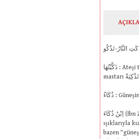
AÇIKL
ذَكَّيْتُهَا : Ateşi tutuşturup yaktım ve ışık saçar, parlar duruma getirdim. Bu fiilin
ذُكَاءٌ : Gün
اِبْنُ ذُكَاءَ (İbn Zukâe, Zukâe’nin oğlu): Gündüzün başları yani ufkun güneşin ilk
ışıklarıyla k
bazen “güneş