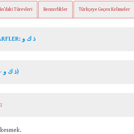
ân’daki Türevleri
Benzerlikler
Türkçeye Geçen Kelimeler
ARFLER:
ذ ك و
(ذ ك و – ذ ك ي)
:
anı kesmek.