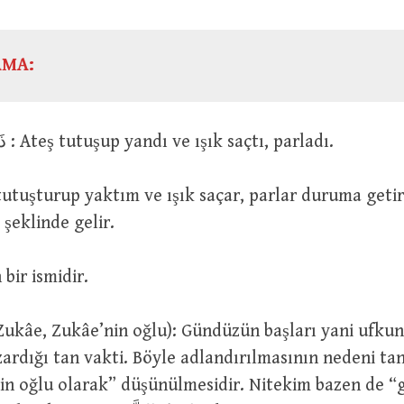
AMA:
ذَكَتِ النَّارُ-تَذْكُو : Ateş tutuşup yandı ve ışık saçtı, parladı.
mastarı تَذْكِيَةٌ şeklinde gelir.
eşin bir ismidir.
ızardığı tan vakti. Böyle adlandırılmasının nedeni ta
in oğlu olarak” düşünülmesidir. Nitekim bazen de “g