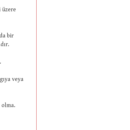
dır.
.
ahip olma.