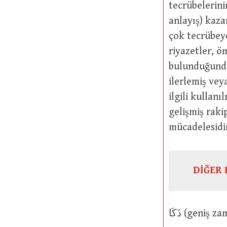
tecrübelerinin çokluğu sebebi
anlayış) kazan
çok tecrübeye ve riyazete sahip
riyazetler, ö
bulunduğundan dolayı ذَكَاءٌ kelimesi onlarla 
ilerlemiş vey
ilgili kullanılmıştır. Arapların ِلاَبٌ
gelişmiş raki
mücadelesidir
DİĞER 