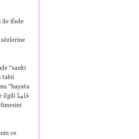
ذَكَا (zeka) kelimesi ile ifade
 tabii
nımı “hayata
 خَامِدٌ