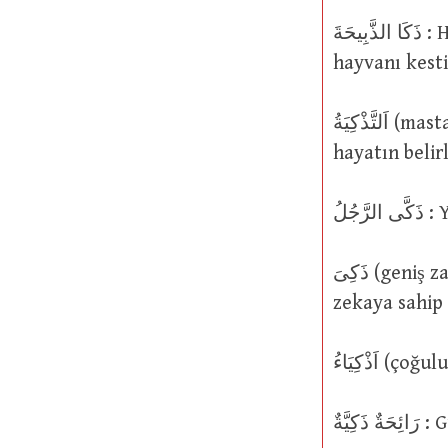
ذَكَا الذَّبِيحَةَ : Hayvanı (ذَبْحٌ ) kesti ve ذَكَّى الذَّبِيحَةَ : Şeriatın belirttiği üzere
hayvanı kest
اَلتَّذْكِيَةُ (mastar isim). diğer her tür biçim hariç olmak üzere kanunda bir
hayatın belir
ُلُ
ذَكِىَ (geniş zaman: يَذْكَى): Zekası keskinleşti; çevik bir anlayışa, algıya veya
zekaya sahip 
يَّةٌ