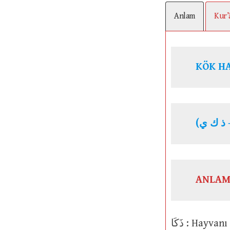
Anlam
Kur’
KÖK H
ANLAM
ذَكَا : Hayv