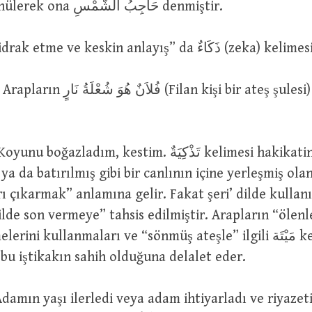
olarak” düşünülerek ona حَاجِبُ الشَّمْسِ denmiştir.
Ayrıca “hızlı idrak etme ve keskin anlayış” da ءٌ
فُ (Filan kişi bir ateş şulesi) sözlerine
 ya da batırılmış gibi bir canlının içine yerleşmiş olan
rı çıkarmak” anlamına gelir. Fakat şeri’ dilde kulla
ilde son vermeye” tahsis edilmiştir. Arapların “ölenle ilgili
bu iştikakın sahih olduğuna delalet eder.