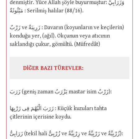
denmiştir. Yüce Allah şöyle buyurmuştur: وَزَرَابِيُّ
مَبْثُوثَةٌ : Serilmiş halılar (88/16).
زَرْبٌ ve زَرِيبَةٌ : Davarın (koyunların ve keçilerin)
konduğu yer, (ağıl). Okçunun veya atıcının
saklandığı çukur, gömültü. (Müfredât)
DİĞER BAZI TÜREVLER:
زَرَبَ (geniş zaman يَزْرَبُ mastar isim زَرْبٌ):
زَرَبَ الْبُهْمَ فِى زَرْبِهَا : Küçük kuzuları tahta
çitlerinin içerisine koydu.
زَرَابِىُّ (tekil hali زُرْبِىٌّ ve زِرْبِيَّةٌ ve زَرْبِيَّةٌ ve زُرْبِيَّةٌ):