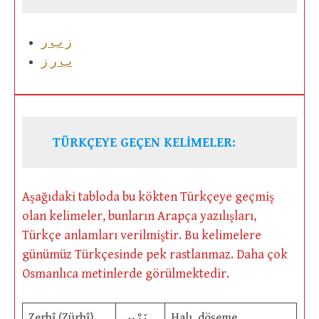
ز ب ر
ب ر ز
TÜRKÇEYE GEÇEN KELİMELER:
Aşağıdaki tabloda bu kökten Türkçeye geçmiş
olan kelimeler, bunların Arapça yazılışları,
Türkçe anlamları verilmiştir. Bu kelimelere
günümüz Türkçesinde pek rastlanmaz. Daha çok
Osmanlıca metinlerde görülmektedir.
Zerbî (Zürbî)
زَرْبِى
Halı, döşeme.