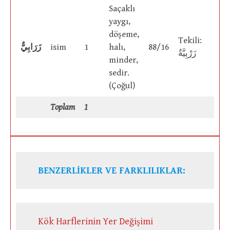
Saçaklı
yaygı,
döşeme,
Tekili:
زَرَابِيٌّ
isim
1
halı,
88/16
زَرْبِيَّةٌ
minder,
sedir.
(Çoğul)
Toplam
1
BENZERLİKLER VE FARKLILIKLAR:
Kök Harflerinin Yer Değişimi