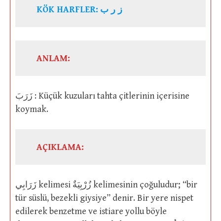
KÖK HARFLER:
ز ر ب
ANLAM:
زَرَبَ : Küçük kuzuları tahta çitlerinin içerisine
koymak.
AÇIKLAMA:
زَرَابِي kelimesi زُرْبِيَةٌ kelimesinin çoğuludur; “bir
tür süslü, bezekli giysiye” denir. Bir yere nispet
edilerek benzetme ve istiare yollu böyle