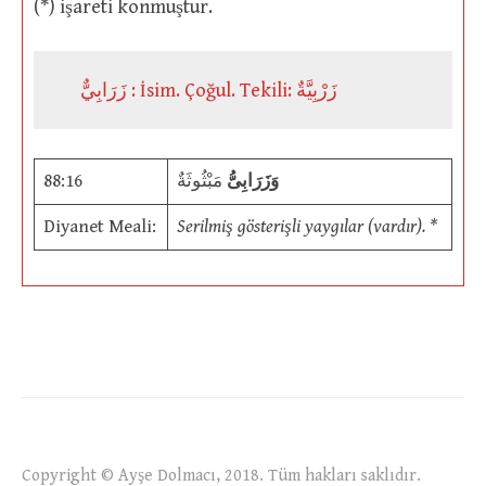
(*) işareti konmuştur.
زَرَابِيٌّ : İsim. Çoğul. Tekili: زَرْبِيَّةٌ
88:16
مَبْثُوثَةٌ
وَزَرَابِىُّ
Diyanet Meali:
Serilmiş gösterişli yaygılar (vardır). *
Copyright © Ayşe Dolmacı, 2018. Tüm hakları saklıdır.