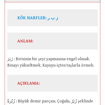
KÖK HARFLER:
ز ب ر
ANLAM:
زَبَرَ : Birisinin bir şeyi yapmasına engel olmak.
Binayı yükseltmek. Kuyuyu içten taşlarla örmek.
AÇIKLAMA:
زُبْرَةٌ : Büyük demir parçası. Çoğulu, زُبَرٌ şeklinde