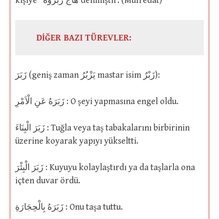
kişiye” هَاجَ زَبْرَؤُهُ denmiştir. (Müfredât)
DİĞER BAZI TÜREVLER:
زَبَرَ (geniş zaman يَزْبُرُ mastar isim زَبْرٌ):
زَبَرَهُ عَنِ الْاَمْرِ : O şeyi yapmasına engel oldu.
زَبَرَ الْبِنَاءَ : Tuğla veya taş tabakalarını birbirinin
üzerine koyarak yapıyı yükseltti.
زَبَرَ الْبِئْرَ : Kuyuyu kolaylaştırdı ya da taşlarla ona
içten duvar ördü.
زَبَرَهُ بِالْحِجَارَةِ : Onu taşa tuttu.