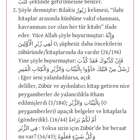
كُتُبٌ şeklinde getirilmesine benzer.
Şöyle denmiştir: Bilakis زَبُورٌ kelimesi, “ilahi
kitaplar arasında künhüne vakıf olunması,
kavranması zor olan her tür kitabı” ifade
eder. Yüce Allah şöyle buyurmuştur: وَإِنَّهُ
لَفِي زُبُرِ الْأَوَّلِينَ O, şüphesiz daha öncekilerin
zübüründe/kitaplarında da vardır (26/196)
Yine şöyle buyurmuştur: فَإِنْ كَذَّبُوكَ فَقَدْ كُذِّبَ
رُسُلٌ مِنْ قَبْلِكَ جَآؤُوا بِالْبَيِّنَاتِ وَالزُّبُرِ وَالْكِتَابِ الْمُنِيرِ
: Eğer seni yalanladılarsa, açık
deliller, Zübür ve aydınlatıcı kitap getiren nice
peygamberler de yalancılıkla itham
edilmişlerdi (3/184); بِالْبَيِّنَاتِ وَالزُّبُرِ (O
peygamberleri) apaçık belgeler ve kitaplarla
(gönderdik). (16/44) أَمْ لَكُمْ بَرَاءةٌ
فِي الزُّبُرِ : Yoksa sizin için Zübür’de bir beraat
mı var? (54/43); وَكُلُّ شَيْءٍ فَعَلُوهُ