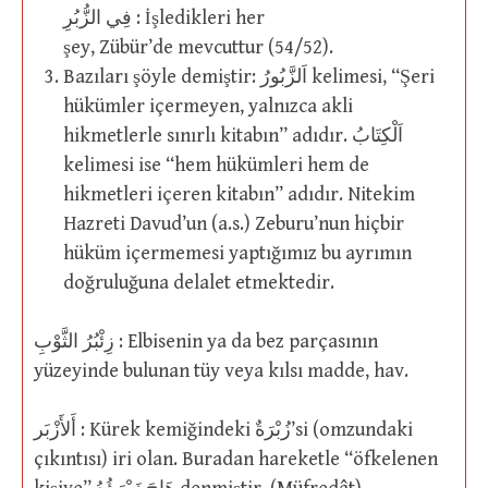
فِي الزُّبُرِ : İşledikleri her
şey, Zübür’de mevcuttur (54/52).
Bazıları şöyle demiştir: اَلزَّبُورُ kelimesi, “Şeri
hükümler içermeyen, yalnızca akli
hikmetlerle sınırlı kitabın” adıdır. اَلْكِتَابُ
kelimesi ise “hem hükümleri hem de
hikmetleri içeren kitabın” adıdır. Nitekim
Hazreti Davud’un (a.s.) Zeburu’nun hiçbir
hüküm içermemesi yaptığımız bu ayrımın
doğruluğuna delalet etmektedir.
زِئْبُرُ الثَّوْبِ : Elbisenin ya da bez parçasının
yüzeyinde bulunan tüy veya kılsı madde, hav.
أَلأَزْبَر : Kürek kemiğindeki زُبْرَةٌ’si (omzundaki
çıkıntısı) iri olan. Buradan hareketle “öfkelenen