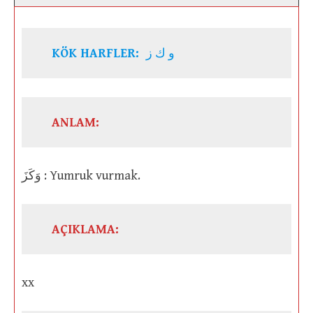
KÖK HARFLER:
و ك ز
ANLAM:
وَكَزَ : Yumruk vurmak.
AÇIKLAMA:
xx