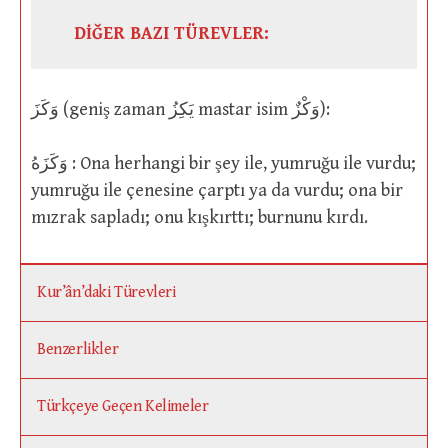
DİĞER BAZI TÜREVLER:
وَكَزَ (geniş zaman يَكِزُ mastar isim وَكْزٌ):
وَكَزَهُ : Ona herhangi bir şey ile, yumruğu ile vurdu;
yumruğu ile çenesine çarptı ya da vurdu; ona bir
mızrak sapladı; onu kışkırttı; burnunu kırdı.
Kur’ân’daki Türevleri
Benzerlikler
Türkçeye Geçen Kelimeler