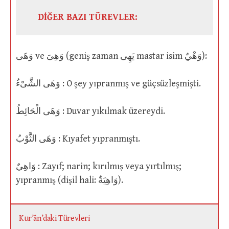
DİĞER BAZI TÜREVLER:
وَهَى ve وَهِىَ (geniş zaman يَهِى mastar isim وَهْيٌ):
وَهَى الشَّىْءُ : O şey yıpranmış ve güçsüzleşmişti.
وَهَى الْحَائِطُ : Duvar yıkılmak üzereydi.
وَهَى الثَّوْبُ : Kıyafet yıpranmıştı.
وَاهِيٌ : Zayıf; narin; kırılmış veya yırtılmış;
yıpranmış (dişil hali: وَاهِيَةٌ).
Kur’ân’daki Türevleri