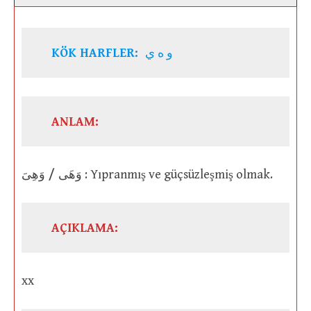
KÖK HARFLER:
و ه ي
ANLAM:
/
وَهَى
وَهِىَ : Yıpranmış ve güçsüzleşmiş olmak.
AÇIKLAMA:
xx