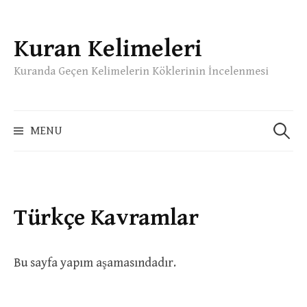
Kuran Kelimeleri
Skip
to
Kuranda Geçen Kelimelerin Köklerinin İncelenmesi
content
Arama:
MENU
Türkçe Kavramlar
Bu sayfa yapım aşamasındadır.