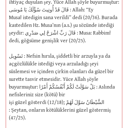
ihtiyaç duyulan şey. Yüce Allah şöyle buyurmuştur:
قَالَ قَدْ أُوتِيتَ سُؤْلَكَ يَا مُوسَى : Allah: “Ey
Musa! istedigin sana verildi” dedi (20/36). Burada
kastedilen Hz. Musa’nın (a.s.) şu sözünde istediği
şeydir: قَالَ رَبِّ اشْرَحْ لِي صَدْرِي : Musa: Rabbim!
dedi, göğsüme genişlik ver (20/25).
تَسْوِيل : Nefsin hırsla, şiddetli bir arzuyla ya da
açgözlülükle istediği veya arzuladığı şeyi
süslemesi ve içinden çirkin olanları da güzel bir
surette tasvir etmesidir. Yüce Allah şöyle
buyurmuştur: بَلْ سَوَّلَتْ لَكُمْ أَنْفُسُكُمْ أَمْرًا : Aslında
nefisleriniz size (kötü) bir
işi güzel gösterdi (12/18); الشَّيْطَانُ سَوَّلَ لَهُمْ
: Şeytan, onların kötülüklerini güzel göstermiş
(47/25).