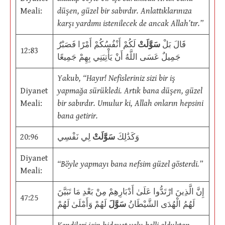
Meali:
düşen, güzel bir sabırdır. Anlattıklarınıza
karşı yardımı istenilecek de ancak Allah’tır.”
قَالَ بَلْ
سَوَّلَتْ
لَكُمْ أَنْفُسُكُمْ أَمْرًا فَصَبْرٌ
12:83
جَمِيلٌ عَسَى اللَّهُ أَنْ يَأْتِيَنِي بِهِمْ جَمِيعًا
Yakub, “Hayır! Nefisleriniz sizi bir iş
Diyanet
yapmağa sürükledi. Artık bana düşen, güzel
Meali:
bir sabırdır. Umulur ki, Allah onların hepsini
bana getirir.
20:96
لِي نَفْسِي
سَوَّلَتْ
وَكَذَٰلِكَ
Diyanet
“Böyle yapmayı bana nefsim güzel gösterdi.”
Meali:
إِنَّ الَّذِينَ ارْتَدُّوا عَلَىٰ أَدْبَارِهِمْ مِنْ بَعْدِ مَا تَبَيَّنَ
47:25
لَهُمُ الْهُدَى الشَّيْطَانُ
سَوَّلَ
لَهُمْ وَأَمْلَىٰ لَهُمْ