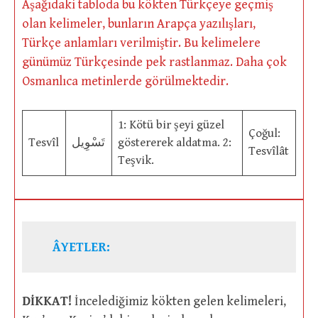
Aşağıdaki tabloda bu kökten Türkçeye geçmiş
olan kelimeler, bunların Arapça yazılışları,
Türkçe anlamları verilmiştir. Bu kelimelere
günümüz Türkçesinde pek rastlanmaz. Daha çok
Osmanlıca metinlerde görülmektedir.
1: Kötü bir şeyi güzel
Çoğul:
Tesvîl
تَسْوِيل
göstererek aldatma. 2:
Tesvîlât
Teşvik.
ÂYETLER:
DİKKAT!
İncelediğimiz kökten gelen kelimeleri,