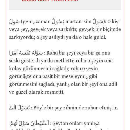
سَوِلَ (geniş zaman يَسْوَلُ mastar isim سَوَلٌ): O kişi
veya şey, gevşek veya sarkıktı; gevşek bir biçimde
sarkıyordu; o şey asılıydı ya da o hale geldi.
سَوَّلَهُ نَفْسَهُ اَمْرًا : Ruhu bir şeyi veya bir işi ona
süslü gösterdi ya da methetti; ruhu o şeyin ona
kolay görünmesini sağladı; ruhu o şeyin
görünüşte ona basit bir meseleymiş gibi
görünmesini sağladı, yanlış olan bir şeyi ona adil
ve güzel olarak resmetti.
يُسَوَّلُ اِلَىَّ : Böyle bir şey zihnimde zuhur etmiştir.
اَلشَّيْطَانُ سَوَّلَ لَهُمْ : Şeytan onları yanlışa