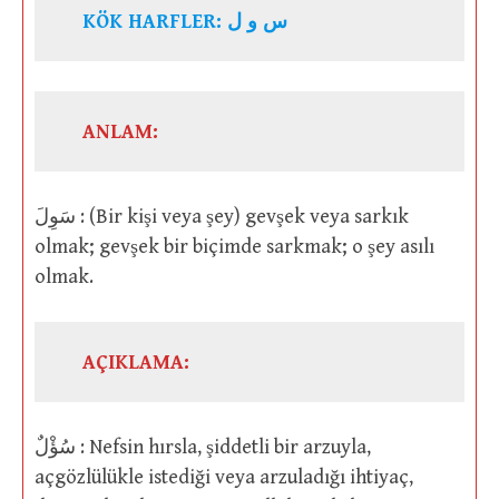
KÖK HARFLER: س و ل
ANLAM:
سَوِلَ : (Bir kişi veya şey) gevşek veya sarkık
olmak; gevşek bir biçimde sarkmak; o şey asılı
olmak.
AÇIKLAMA:
سُؤْلٌ : Nefsin hırsla, şiddetli bir arzuyla,
açgözlülükle istediği veya arzuladığı ihtiyaç,