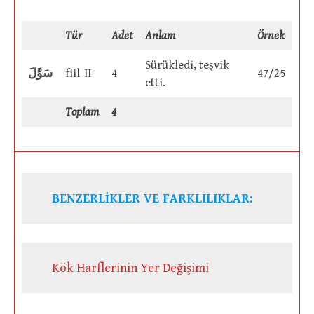
Tür
Adet
Anlam
Örnek
Sürükledi, teşvik
سَوَّلَ
fiil-II
4
47/25
etti.
Toplam
4
BENZERLİKLER VE FARKLILIKLAR:
Kök Harflerinin Yer Değişimi