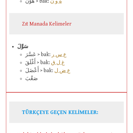
ه و ن
هَوَّنَ > bak:
Zıt Manada Kelimeler
سَوَّلَ
ع س ر
عَسَّرَ > bak:
غ ل ق
أَغْلَقَ > bak:
ع ض ل
أَعْضَلَ > bak:
صَعَّبَ
TÜRKÇEYE GEÇEN KELİMELER: