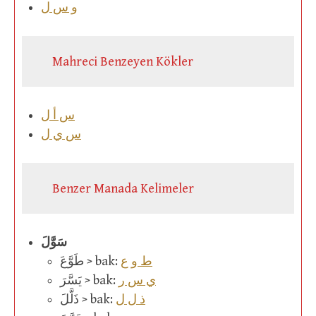
و س ل
Mahreci Benzeyen Kökler
س أ ل
س ي ل
Benzer Manada Kelimeler
سَوَّلَ
ط و ع
طَوَّعَ > bak:
ي س ر
يَسَّرَ > bak:
ذ ل ل
ذَلَّلَ > bak: