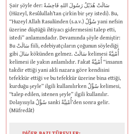
Şair şöyle der: سَالَتْ هُذَيْلٌ رَسُولَ اللهِ فَاحِشَةً
(Hüzeyl, Resûlullah’tan çirkin bir şey istedi). Bu,
“Huzeyl Allah Rasulünden (s.a.v.) سُؤْلٌ yani nefsin
üzerine düştüğü ihtiyacı gidermesini talep etti,
istedi” anlamındadır. Devamında şöyle demiştir:
Bu سَالَتْ fiili, edebiyatçıların çoğunun söylediği
gibi سَالَ kökünden gelmez. سَالَتْ kelimesi أُمْنِيَّةٌ
kelimesi ile yakın anlamlıdır. Fakat أُمْنِيَّةٌ “insanın
takdir ettiği yani akli nazara göre kendisini
tefekkür ettiği ve bu tefekkür üzerine bina ettiği,
kurduğu şeyle” ilgili kullanılırken سُؤْلٌ kelimesi,
“talep edilen, istenen şeyle” ilgili kullanılır.
Dolayısıyla سُؤْلٌ sanki أُمْنِيَّةٌ’den sonra gelir.
(Müfredât)
DİĞER BAZI TÜREVLER: