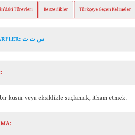
ân’daki Türevleri
Benzerlikler
Türkçeye Geçen Kelimeler
ARFLER:
س ت ت
:
risini bir kusur veya eksiklikle suçlamak, itham etmek.
AMA: