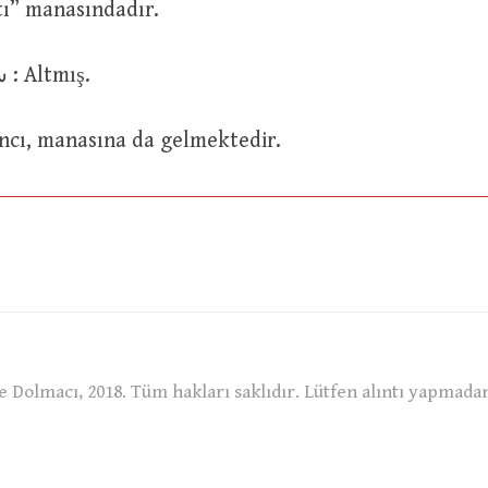
l) “altı” manasındadır.
سِتُّونَ ve سِتِّينَ : Altmış.
altmışıncı, manasına da gelmektedir.
 Dolmacı, 2018. Tüm hakları saklıdır. Lütfen alıntı yapmada