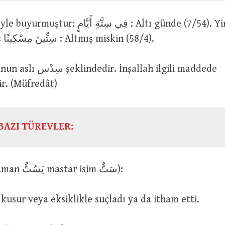
فِي سِتَّةِ أَي : Altı günde (7/54). Yine şöyle
buyurmuştur: سِتِّينَ مِسْكِينًا : Altmış miskin (58/4).
ir. (Müfredât)
BAZI TÜREVLER:
سَتَّ (geniş zaman يَسُتُّ mastar isim سَتٌّ):
nu bir kusur veya eksiklikle suçladı ya da itham etti.