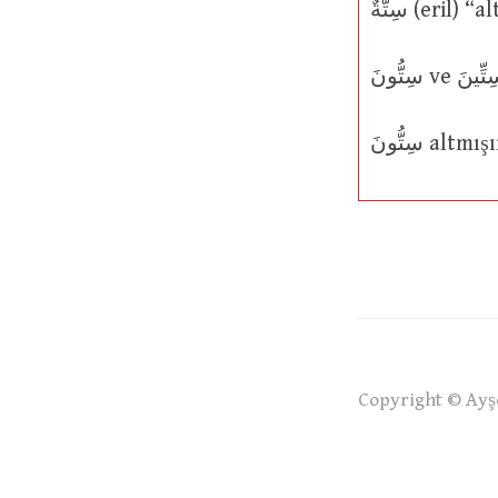
سِتَّةٌ (eri
سِتُّونَ 
Copyright © Ayşe