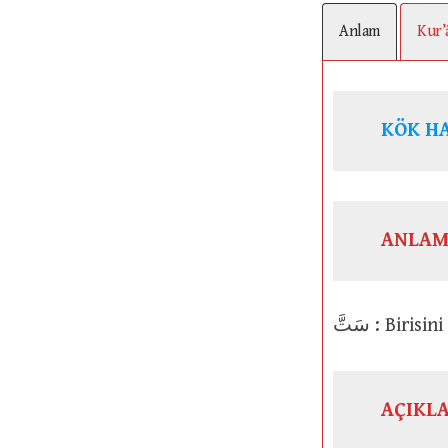
Anlam
Kur’
KÖK H
ANLAM
سَتَّ : Bi
AÇIKL