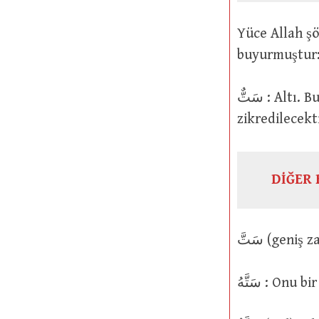
Yüce Allah şöyle buyurmuştur: َّامٍ
سَتٌّ : Altı. Bunun aslı سِدْس şeklindedir. İnşallah ilgili maddede
zikredilecekt
DİĞER 
سَتَّهُ : O