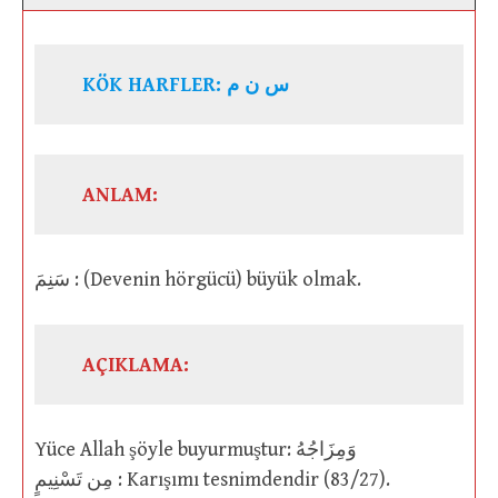
KÖK HARFLER: س ن م
ANLAM:
سَنِمَ : (Devenin hörgücü) büyük olmak.
AÇIKLAMA:
Yüce Allah şöyle buyurmuştur: وَمِزَاجُهُ
مِن تَسْنِيمٍ : Karışımı tesnimdendir (83/27).