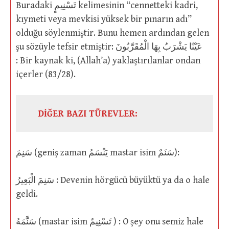
Buradaki تَسْنِيمٍ kelimesinin “cennetteki kadri,
kıymeti veya mevkisi yüksek bir pınarın adı”
olduğu söylenmiştir. Bunu hemen ardından gelen
şu sözüyle tefsir etmiştir: عَيْنًا يَشْرَبُ بِهَا الْمُقَرَّبُونَ
: Bir kaynak ki, (Allah’a) yaklaştırılanlar ondan
içerler (83/28).
DİĞER BAZI TÜREVLER:
سَنِمَ (geniş zaman يَنْسَمُ mastar isim سَنَمٌ):
سَنِمَ الْبَعِيرُ : Devenin hörgücü büyüktü ya da o hale
geldi.
سَنَّمَهُ (mastar isim تَسْنِيمٌ ) : O şey onu semiz hale