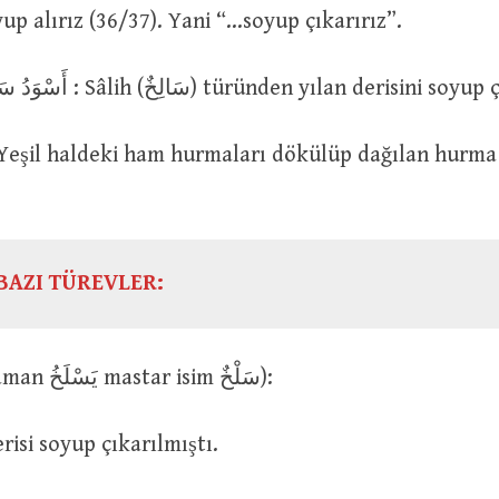
up alırız (36/37). Yani “…soyup çıkarırız”.
أَسْوَدُ سَالِخٌ سَلَخَ جِلْدَهُ : Sâlih (سَالِخٌ) türünden yılan derisin
BAZI TÜREVLER:
سَلَخَ (geniş zaman يَسْلَخُ mastar isim سَلْخٌ):
سُلِخَ جِ : Derisi soyup çıkarılmıştı.