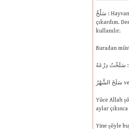
سَلْخٌ : Hayvanın derisini çekip soymak. Fiil olarak “Onun derisini soyup
çıkardım. Derisi soyulup
kullanılır.
Buradan müst
هُ
Yüce Allah şöyle buyurmuştur: مُ
aylar çıkınca
Yine şöyle buyurmuştur:  النَّهَارَ