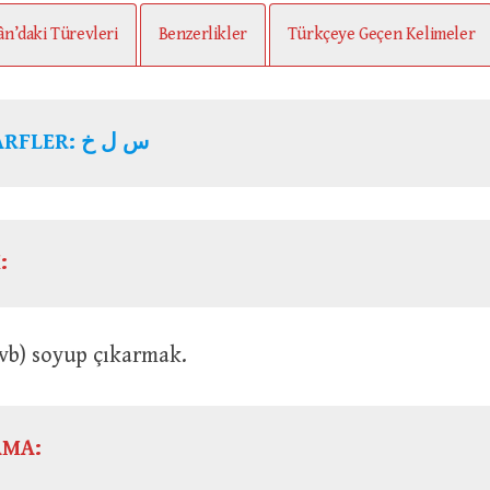
ân’daki Türevleri
Benzerlikler
Türkçeye Geçen Kelimeler
KÖK HARFLER: س ل خ
:
eriyi vb) soyup çıkarmak.
AMA: