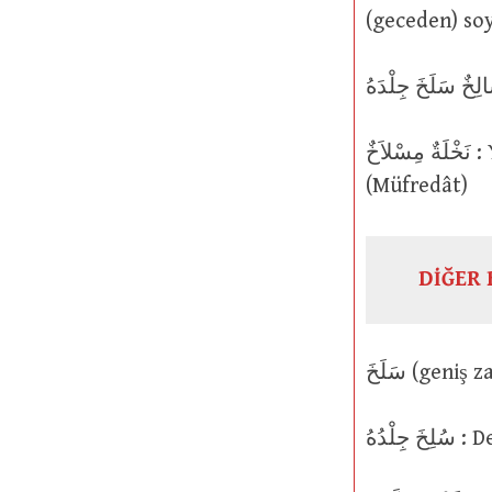
(geceden) soy
نَخْلَةٌ مِسْلاَخٌ : Yeşil haldeki ham hurmaları dökülüp dağılan hurma ağacı.
(Müfredât)
DİĞER 
لْدُهُ