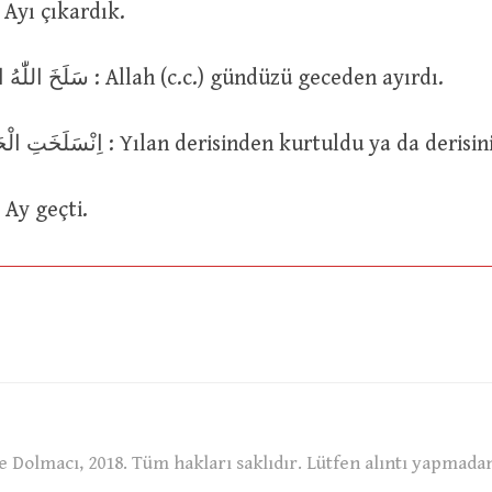
سَلَخْنَا الشَّه : Ayı çıkardık.
سَلَخَ اللّٰهُ النَّهَارَ مِنَ اللَّيْلِ : Allah (c.c.) gündüzü geceden ayırdı.
اِنْسَلَخَتِ الْحَيَّةُ مِنْ قِشْرِهَا : Yılan derisinden kurtuldu ya da deri
اِنْسَلَخَ الشَّه : Ay geçti.
 Dolmacı, 2018. Tüm hakları saklıdır. Lütfen alıntı yapmada