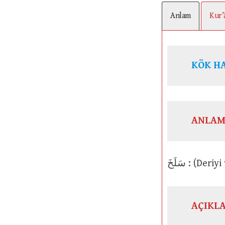
Anlam
Kur’
ANLAM
سَلَخَ : (D
AÇIKL