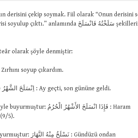
 çıktı.” anlamında سَلَخْتُهُ فَانْسَلَخَ şekillerinde
eâr olarak şöyle denmiştir:
سَلَخْتُ دِرْعَ : Zırhını soyup çıkardım.
سَلَخَ الشَّهْرُ ve اِنْسَلَخَ الشَّهْرُ : Ay geçti, son gününe geldi.
فَإِذَا انْسَلَخَ الأَشْهُرُ الْحُرُ : Haram
 (9/5).
نَسْلَخُ مِنْهُ : Gündüzü ondan