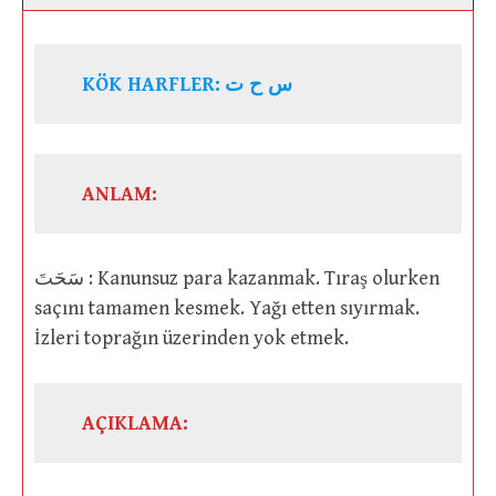
KÖK HARFLER:
س ح ت
ANLAM:
سَحَتَ : Kanunsuz para kazanmak. Tıraş olurken
saçını tamamen kesmek. Yağı etten sıyırmak.
İzleri toprağın üzerinden yok etmek.
AÇIKLAMA: