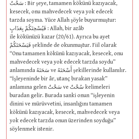
سَحْتٌ : Bir şeye, tamamen kökünü kazıyacak,
kesecek, onu mahvedecek veya yok edecek
tarzda soyma. Yüce Allah şöyle buyurmuştur:
فَيُسْحِتَكُمْ بِعَذَابٍ : Allah, bir azâb
ile kökünüzü kazar (20/61). Ayrıca bu ayet
فَيَسْحَتَكُمْ şeklinde de okunmuştur. Fiil olarak
“Onu tamamen kökünü kazıyacak, kesecek, onu
mahvedecek veya yok edecek tarzda soydu”
anlamında سَحَتَهُ ve أَسْحَتَهُ şekillerinde kullanılır.
“İşleyeninde bir âr, utanç bırakan yasak”
anlamına gelen سَحْتٌ ve سُحْتٌ kelimeleri
buradan gelir. Burada sanki onun “işleyenin
dinini ve mürüvvetini, insanlığını tamamen
kökünü kazıyacak, kesecek, mahvedecek veya
yok edecek tarzda onun üzerinden soyduğu”
söylenmek istenir.