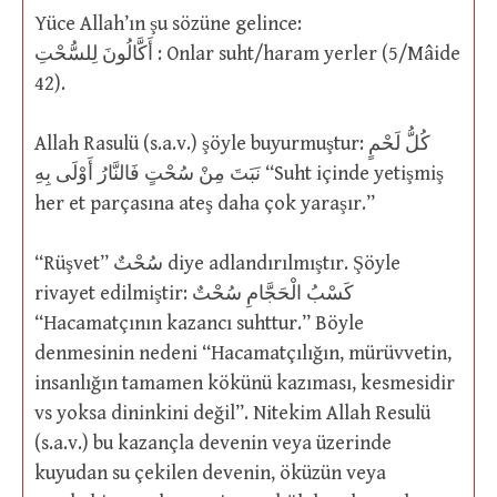
Yüce Allah’ın şu sözüne gelince:
أَكَّالُونَ لِلسُّحْتِ : Onlar suht/haram yerler (5/Mâide
42).
Allah Rasulü (s.a.v.) şöyle buyurmuştur: كُلُّ لَحْمٍ
نَبَتَ مِنْ سُحْتٍ فَالنَّارُ أَوْلَى بِهِ “Suht içinde yetişmiş
her et parçasına ateş daha çok yaraşır.”
“Rüşvet” سُحْتٌ diye adlandırılmıştır. Şöyle
rivayet edilmiştir: كَسْبُ الْحَجَّامِ سُحْتٌ
“Hacamatçının kazancı suhttur.” Böyle
denmesinin nedeni “Hacamatçılığın, mürüvvetin,
insanlığın tamamen kökünü kazıması, kesmesidir
vs yoksa dininkini değil”. Nitekim Allah Resulü
(s.a.v.) bu kazançla devenin veya üzerinde
kuyudan su çekilen devenin, öküzün veya