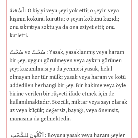
اَسْحَتَهُ : O kişiyi veya şeyi yok etti; o şeyin veya
kişinin kökünü kuruttu; o şeyin kökünü kazıdı;
onu sıkıntıya soktu ya da ona eziyet etti; onu
katletti.
سُحْتٌ ve سُحُتٌ : Yasak, yasaklanmış veya haram
bir şey, uygun görülmeyen veya aykırı görünen
şey; kazanılması ya da yenmesi yasak, helal
olmayan her tür mülk; yasak veya haram ve kötü
addedilen herhangi bir şey. Bir hakime veya öyle
birine verilen bir rüşveti ifade etmek için de
kullanılmaktadır. Sözcük, miktar veya sayı olarak
az veya küçük; değersiz, bayağı, veya önemsiz,
manasına da gelmektedir.
اَكَّالُونَ لِلسُّحْتِ : Boyuna yasak veya haram şeyler