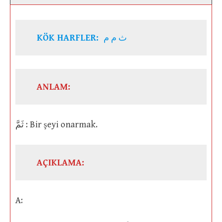
KÖK HARFLER:
ث م م
ANLAM:
ثَمَّ : Bir şeyi onarmak.
AÇIKLAMA:
A: