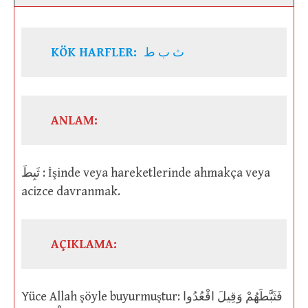
KÖK HARFLER:
ث ب ط
ANLAM:
ثَبِطَ : İşinde veya hareketlerinde ahmakça veya
acizce davranmak.
AÇIKLAMA:
Yüce Allah şöyle buyurmuştur: فَثَبَّطَهُمْ وَقِيلَ اقْعُدُوا