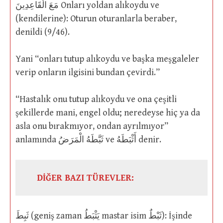
مَعَ الْقَاعِدِينَ Onları yoldan alıkoydu ve
(kendilerine): Oturun oturanlarla beraber,
denildi (9/46).
Yani “onları tutup alıkoydu ve başka meşgaleler
verip onların ilgisini bundan çevirdi.”
“Hastalık onu tutup alıkoydu ve ona çeşitli
şekillerde mani, engel oldu; neredeyse hiç ya da
asla onu bırakmıyor, ondan ayrılmıyor”
anlamında ثَبَّطَهُ الْمَرَضُ ve أَثْبَطَهُ denir.
DİĞER BAZI TÜREVLER:
ثَبِطَ (geniş zaman يَثْبَطُ mastar isim ثَبْطٌ): İşinde