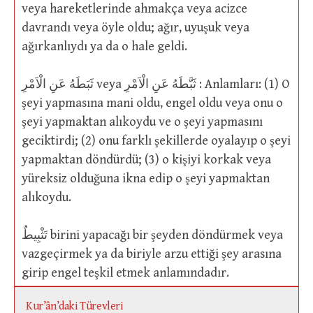
veya hareketlerinde ahmakça veya acizce
davrandı veya öyle oldu; ağır, uyuşuk veya
ağırkanlıydı ya da o hale geldi.
ثَبَطَهُ عَنِ الْاَمْرِ veya ثَبَّطَهُ عَنِ الْاَمْرِ : Anlamları: (1) O
şeyi yapmasına mani oldu, engel oldu veya onu o
şeyi yapmaktan alıkoydu ve o şeyi yapmasını
geciktirdi; (2) onu farklı şekillerde oyalayıp o şeyi
yapmaktan döndürdü; (3) o kişiyi korkak veya
yüreksiz olduğuna ikna edip o şeyi yapmaktan
alıkoydu.
تَثْبِيطٌ birini yapacağı bir şeyden döndürmek veya
vazgeçirmek ya da biriyle arzu ettiği şey arasına
girip engel teşkil etmek anlamındadır.
Kur’ân’daki Türevleri