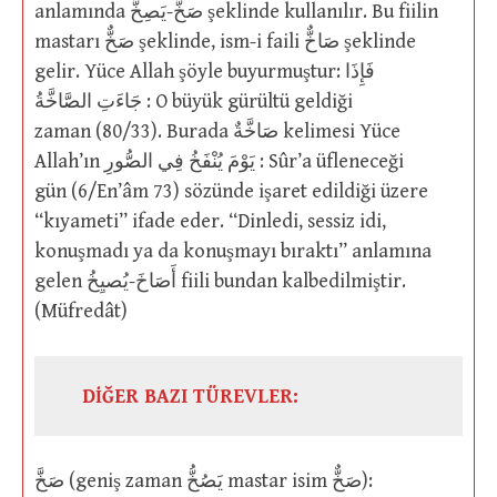
anlamında صَخَّ-يَصِخُّ şeklinde kullanılır. Bu fiilin
mastarı صَخٌّ şeklinde, ism-i faili صَاخٌّ şeklinde
gelir. Yüce Allah şöyle buyurmuştur: فَإِذَا
جَاءَتِ الصَّاخَّةُ : O büyük gürültü geldiği
zaman (80/33). Burada صَاخَّةٌ kelimesi Yüce
Allah’ın يَوْمَ يُنْفَخُ فِي الصُّورِ : Sûr’a üfleneceği
gün (6/En’âm 73) sözünde işaret edildiği üzere
“kıyameti” ifade eder. “Dinledi, sessiz idi,
konuşmadı ya da konuşmayı bıraktı” anlamına
gelen أَصَاخَ-يُصيِخُ fiili bundan kalbedilmiştir.
(Müfredât)
DİĞER BAZI TÜREVLER:
صَخَّ (geniş zaman يَصُخُّ mastar isim صَخٌّ):