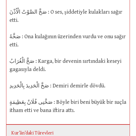
صَخَّ الصَّوْتُ الْاُذْنَ : O ses, şiddetiyle kulakları sağır
etti.
صَخَّهُ : Ona kulağının üzerinden vurdu ve onu sağır
etti.
صَخَّ الْغُرَابُ : Karga, bir devenin sırtındaki keseyi
gagasıyla deldi.
صَخَّ الْحَدِيدَ بِالْحَدِيدِ : Demiri demirle dövdü.
صَخَّنِى فُلَانٌ بِعَظِيمَةٍ : Böyle biri beni büyük bir suçla
itham etti ve bana iftira attı.
Kur’ân’daki Türevleri