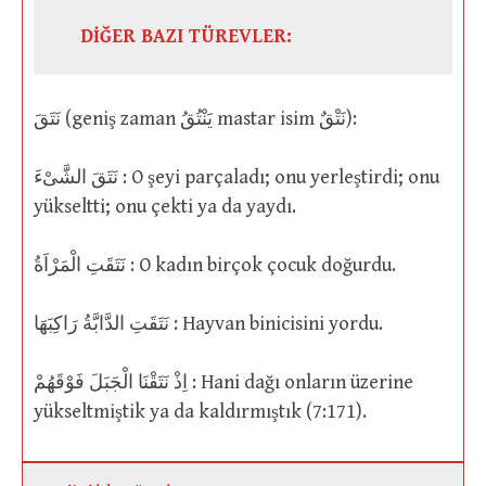
DİĞER BAZI TÜREVLER:
نَتَقَ (geniş zaman يَنْتُقُ mastar isim نَتْقٌ):
نَتَقَ الشَّىْءَ : O şeyi parçaladı; onu yerleştirdi; onu
yükseltti; onu çekti ya da yaydı.
نَتَقَتِ الْمَرْاَةُ : O kadın birçok çocuk doğurdu.
نَتَقَتِ الدَّابَّةُ رَاكِبَهَا : Hayvan binicisini yordu.
اِذْ نَتَقْنَا الْجَبَلَ فَوْقَهُمْ : Hani dağı onların üzerine
yükseltmiştik ya da kaldırmıştık (7:171).