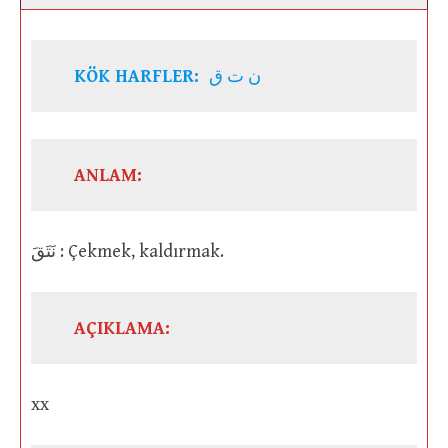
KÖK HARFLER:
ن ت ق
ANLAM:
نَتَقَ : Çekmek, kaldırmak.
AÇIKLAMA:
xx