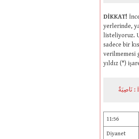
DİKKAT!
İnce
yerlerinde, y
listeliyoruz.
sadece bir k
verilmemesi g
yıldız (*) işa
صِيَةٌ
11:56
Diyanet