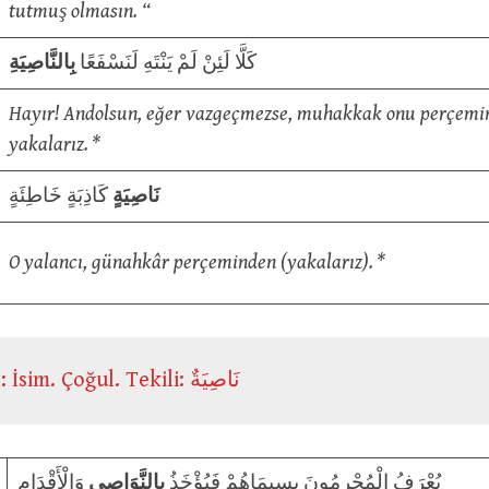
tutmuş olmasın. “
كَلَّا لَئِنْ لَمْ يَنْتَهِ لَنَسْفَعًا
بِالنَّاصِيَةِ
Hayır! Andolsun, eğer vazgeçmezse, muhakkak onu perçemi
yakalarız. *
نَاصِيَةٍ
كَاذِبَةٍ خَاطِئَةٍ
O yalancı, günahkâr perçeminden (yakalarız). *
نَوَاصٖى : İsim. Çoğul. Tekili: نَاصِيَةٌ
يُعْرَفُ الْمُجْرِمُونَ بِسِيمَاهُمْ فَيُؤْخَذُ
بِالنَّوَاصِي
وَالْأَقْدَامِ