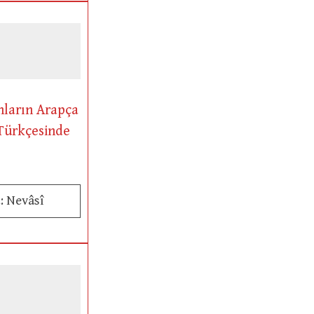
nların Arapça
 Türkçesinde
: Nevâsî