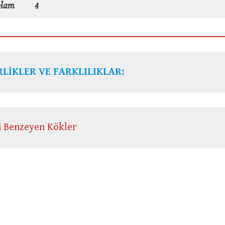
plam
4
LİKLER VE FARKLILIKLAR:
 Benzeyen Kökler