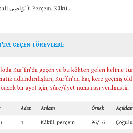
نَاصِيَةٌ (çoğul hali نَوَاصِى ): Perçem. Kâkül.
’DA GEÇEN TÜREVLERİ:
loda Kur’ân’da geçen ve bu kökten gelen kelime tür
atik adlandırılışları, Kur’ân’da kaç kere geçmiş ol
e örnek bir ayet için, sûre/âyet numarası verilmiştir.
r
Adet
Anlam
Örnek
Açıkla
m
4
Kâkül, perçem
96/16