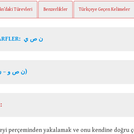
ân’daki Türevleri
Benzerlikler
Türkçeye Geçen Kelimeler
KÖK HARFLER: ن ص ي
(ن ص و – ن ص ي)
:
r kimseyi perçeminden yakalamak ve onu kendine doğru