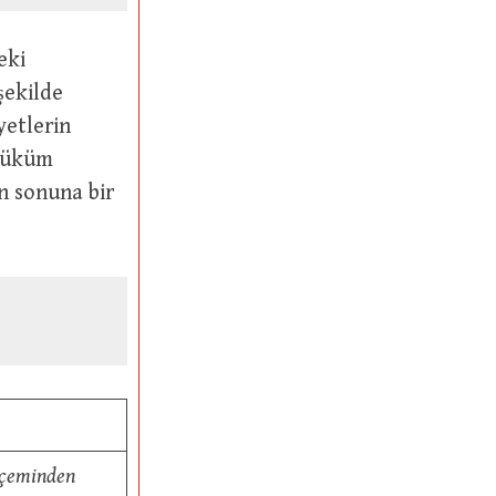
eki
şekilde
yetlerin
 hüküm
n sonuna bir
erçeminden