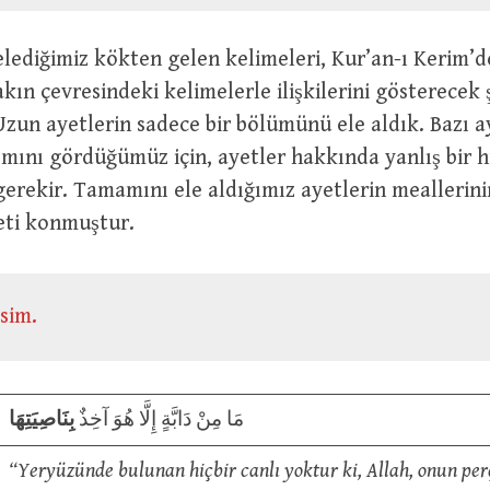
lediğimiz kökten gelen kelimeleri, Kur’an-ı Kerim’d
akın çevresindeki kelimelerle ilişkilerini gösterecek 
 Uzun ayetlerin sadece bir bölümünü ele aldık. Bazı a
ısmını gördüğümüz için, ayetler hakkında yanlış bir
erekir. Tamamını ele aldığımız ayetlerin meallerini
reti konmuştur.
نَا : İsim.
مَا مِنْ دَابَّةٍ إِلَّا هُوَ آخِذٌ
بِنَاصِيَتِهَا
“Yeryüzünde bulunan hiçbir canlı yoktur ki, Allah, onun p