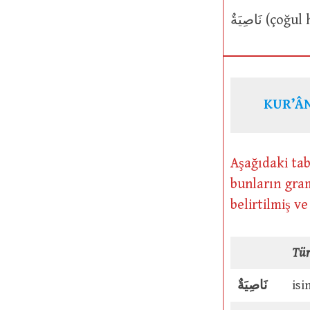
KUR’ÂN
Aşağıdaki tab
bunların gram
belirtilmiş v
Tü
نَاصِيَةٌ
isi