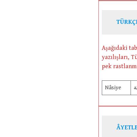
TÜRKÇ
Aşağıdaki ta
yazılışları, 
pek rastlanm
Nâsiye
ة
ÂYETLE