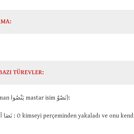
AMA:
BAZI TÜREVLER:
نَصَا (geniş zaman يَنْصُوا mastar isim نَصْوٌ):
ı ve onu kendine doğru