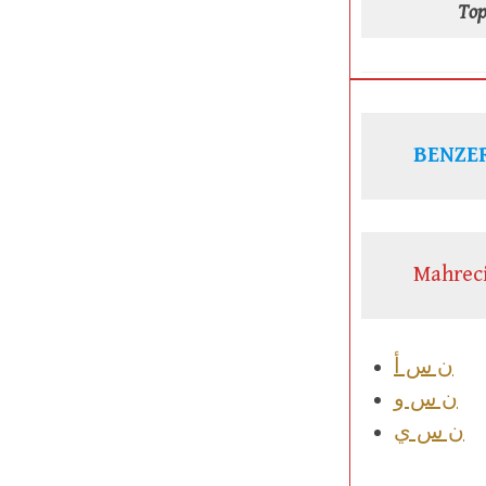
To
BENZER
Mahreci
ن س أ
ن س و
ن س ي