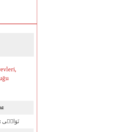
evleri,
duğu
ma
Çoğulu: نَوَاصٖى