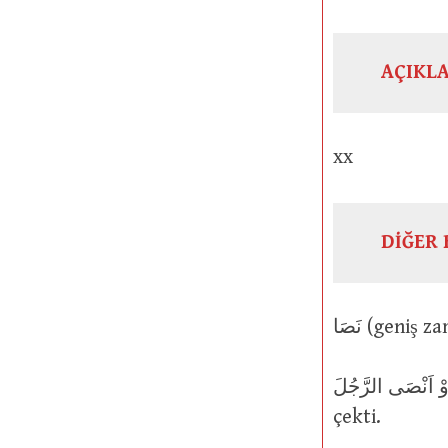
AÇIKL
xx
DİĞER 
نَصَا اَوْ اَنْصَى الرَّجُلَ : O kimseyi perçeminden yakalad
çekti.