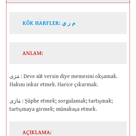
KÖK HARFLER: م ر ي
ANLAM:
مَرَى : Deve süt versin diye memesini okşamak.
Hakını inkar etmek. Harice çıkarmak.
مَارَى : Şüphe etmek; sorgulamak; tartışmak;
tartışmaya girmek; münakaşa etmek.
AÇIKLAMA: