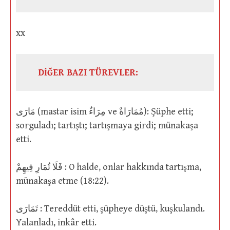
xx
DİĞER BAZI TÜREVLER:
مَارَى (mastar isim مِرَاءٌ ve مُمَارَاةٌ): Şüphe etti;
sorguladı; tartıştı; tartışmaya girdi; münakaşa
etti.
فَلَا تُمَارِ فِيهِمْ : O halde, onlar hakkında tartışma,
münakaşa etme (18:22).
تَمَارَى : Tereddüt etti, şüpheye düştü, kuşkulandı.
Yalanladı, inkâr etti.