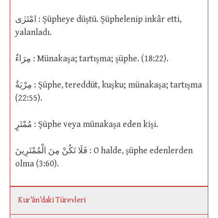
امْتَرٰى : Şüpheye düştü. Şüphelenip inkâr etti,
yalanladı.
مِرَاءٌ : Münakaşa; tartışma; şüphe. (18:22).
مِرْيَةٌ : Şüphe, tereddüt, kuşku; münakaşa; tartışma
(22:55).
مُمْتَرٍ : Şüphe veya münakaşa eden kişi.
فَلَا تَكُنْ مِنَ الْمُمْتَرِينَ : O halde, şüphe edenlerden
olma (3:60).
Kur’ân’daki Türevleri