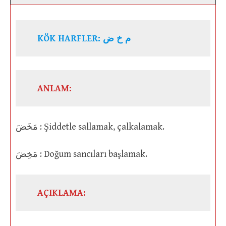
KÖK HARFLER: م خ ض
ANLAM:
مَخَضَ : Şiddetle sallamak, çalkalamak.
مَخِضَ : Doğum sancıları başlamak.
AÇIKLAMA: