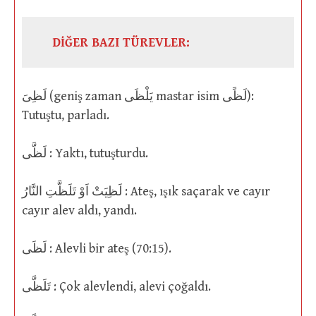
DİĞER BAZI TÜREVLER:
لَظِىَ (geniş zaman يَلْظَى mastar isim لَظًى):
Tutuştu, parladı.
لَظَّى : Yaktı, tutuşturdu.
لَظِيَتْ اَوْ تَلَظَّتِ النَّارُ : Ateş, ışık saçarak ve cayır
cayır alev aldı, yandı.
لَظَى : Alevli bir ateş (70:15).
تَلَظَّى : Çok alevlendi, alevi çoğaldı.