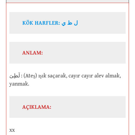
KÖK HARFLER: ل ظ ي
ANLAM:
لَظِىَ : (Ateş) ışık saçarak, cayır cayır alev almak,
yanmak.
AÇIKLAMA:
xx