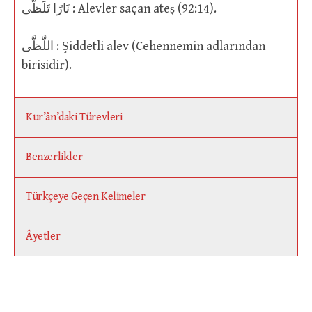
نَارًا تَلَظَّى : Alevler saçan ateş (92:14).
اللَّظَّى : Şiddetli alev (Cehennemin adlarından
birisidir).
Kur’ân’daki Türevleri
Benzerlikler
Türkçeye Geçen Kelimeler
Âyetler