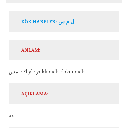
KÖK HARFLER: ل م س
ANLAM:
لَمَسَ : Eliyle yoklamak, dokunmak.
AÇIKLAMA:
xx