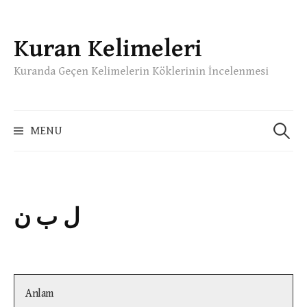
Kuran Kelimeleri
Skip
to
Kuranda Geçen Kelimelerin Köklerinin İncelenmesi
content
Arama:
MENU
ل ب ن
Anlam