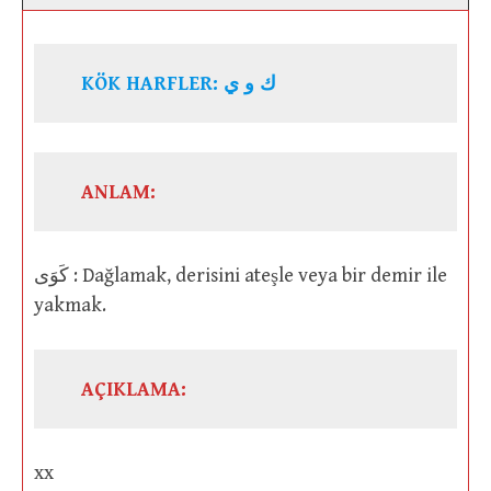
KÖK HARFLER: ك و ي
ANLAM:
كَوَى : Dağlamak, derisini ateşle veya bir demir ile
yakmak.
AÇIKLAMA:
xx