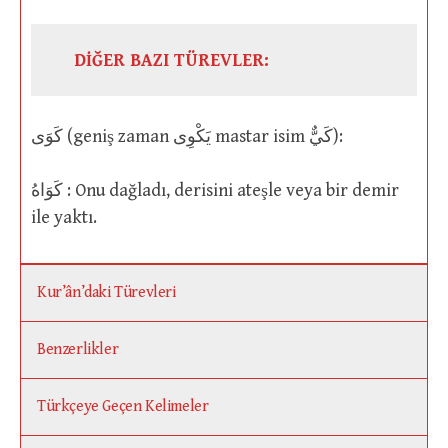
DİĞER BAZI TÜREVLER:
كَوَى (geniş zaman يَكْوِى mastar isim كَيٌّ):
كَوَاهُ : Onu dağladı, derisini ateşle veya bir demir
ile yaktı.
Kur’ân’daki Türevleri
Benzerlikler
Türkçeye Geçen Kelimeler