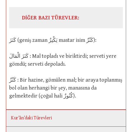
DİĞER BAZI TÜREVLER:
كَنَزَ (geniş zaman يَكْنِزُ mastar isim كَنْزٌ):
كَنَزَ الْمَالَ : Mal topladı ve biriktirdi; serveti yere
gömdü; serveti depoladı.
كَنْزٌ : Bir hazine, gömülen mal; bir araya toplanmış
bol olan herhangi bir şey, manasına da
gelmektedir (çoğul hali كُنُوزٌ).
Kur’ân’daki Türevleri