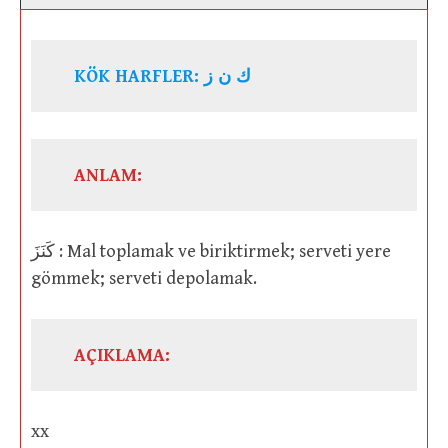
KÖK HARFLER: ك ن ز
ANLAM:
كَنَزَ : Mal toplamak ve biriktirmek; serveti yere
gömmek; serveti depolamak.
AÇIKLAMA:
xx