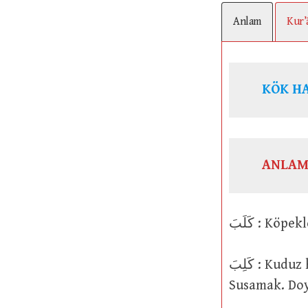
Anlam
Kur’
ANLAM
كَلَبَ : 
كَلِبَ : Kuduz hastalığına tutulmak. Aklı kıt, zeka olarak yetersiz olmak.
Susamak. Doy