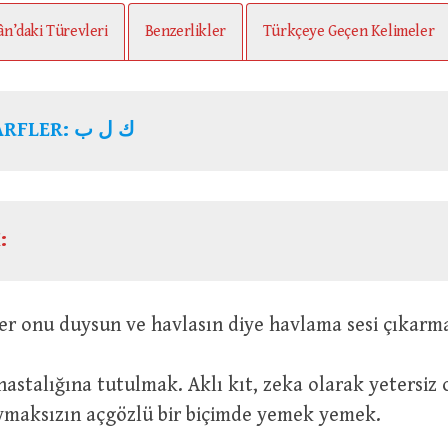
ân’daki Türevleri
Benzerlikler
Türkçeye Geçen Kelimeler
KÖK HARFLER: ك ل ب
:
Köpekler onu duysun ve havlasın diye havlama sesi çıkarm
maksızın açgözlü bir biçimde yemek yemek.