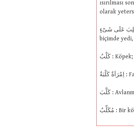
ısırılması so
olarak yetersi
كَلِبَ عَلَى شَىْءٍ : Bir şeyi hırsla planladı. Bu kelime, doymaksızın açg
biçimde yedi
كَلْبٌ : K
لْبَةٌ
كَلَّبَ : A
مُكَلِّبٌ