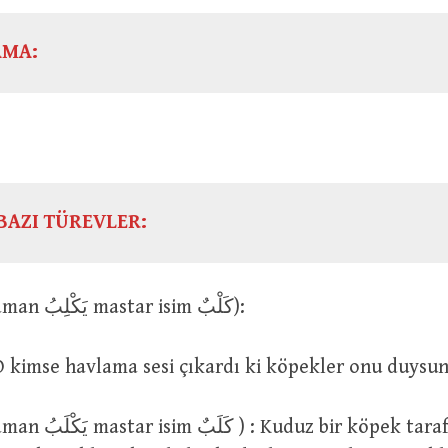
AMA:
BAZI TÜREVLER:
كَلَبَ (geniş zaman يَكْلِبُ mastar isim كَلْبٌ):
كَلَبَ الرَّج : O kimse havlama sesi çıkardı ki köpekler onu duy