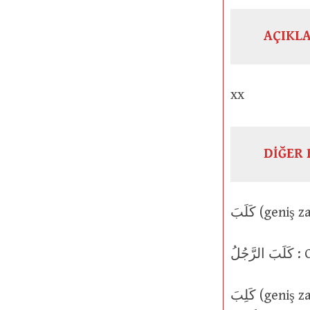
AÇIKL
xx
DİĞER 
ُلُ
كَلِبَ (geniş zaman يَكْلَبُ mastar isim كَلَبٌ ) : Kuduz bir köpek tarafından