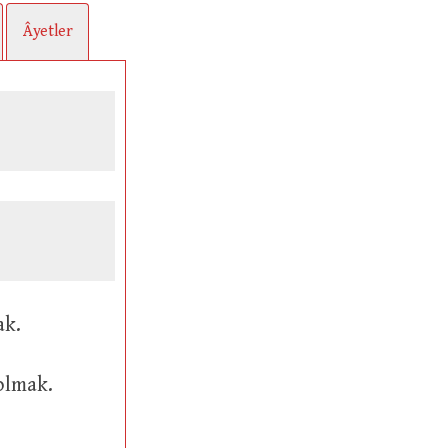
Âyetler
ak.