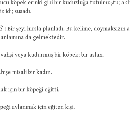
nucu köpeklerinki gibi bir kuduzluğa tutulmuştu; aklı
z idi; susadı.
özlü bir
, anlamına da gelmektedir.
öpek; vahşi veya kudurmuş bir köpek; bir aslan.
اِمْرَاَةٌ كَ : Fahişe misali bir kadın.
vlanmak için bir köpeği eğitti.
 : Bir köpeği avlanmak için eğiten kişi.