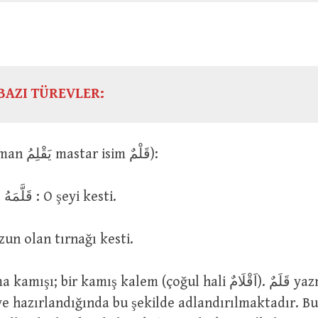
BAZI TÜREVLER:
قَلَمَ (geniş zaman يَقْلِمُ mastar isim قَلْمٌ):
قَلَمَ الشَّىْءَ ve قَلَّمَهُ : O şeyi kesti.
قَلَمَ الظ : Uzun olan tırnağı kesti.
ve hazırlandığında bu şekilde adlandırılmaktadır. B