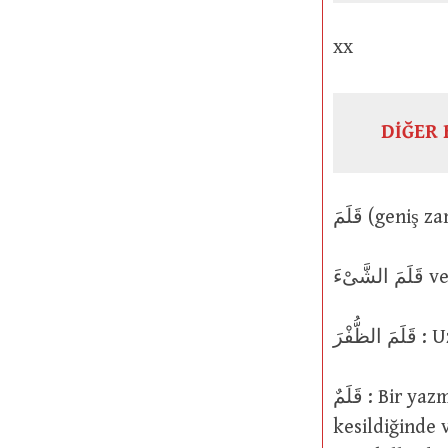
xx
DİĞER 
ُّفْرَ
قَلَمٌ : Bir yazma kamışı; bir kamış kalem (çoğul hali اَقْلَامٌ). قَلَمٌ yazma için
kesildiğinde 