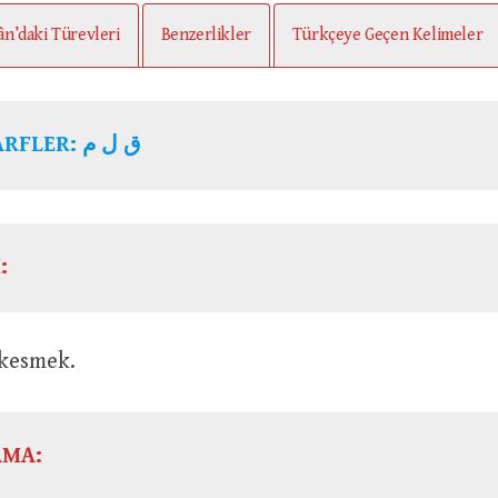
ân’daki Türevleri
Benzerlikler
Türkçeye Geçen Kelimeler
KÖK HARFLER: ق ل م
:
şeyi kesmek.
AMA: