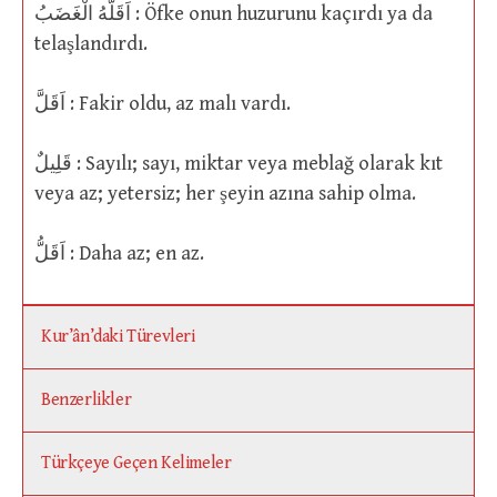
اَقَلَّهُ الْغَضَبُ : Öfke onun huzurunu kaçırdı ya da
telaşlandırdı.
اَقَلَّ : Fakir oldu, az malı vardı.
قَلِيلٌ : Sayılı; sayı, miktar veya meblağ olarak kıt
veya az; yetersiz; her şeyin azına sahip olma.
اَقَلُّ : Daha az; en az.
Kur’ân’daki Türevleri
Benzerlikler
Türkçeye Geçen Kelimeler