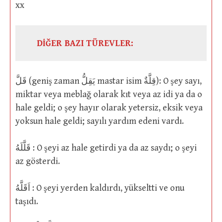
xx
DİĞER BAZI TÜREVLER:
قَلَّ (geniş zaman يَقِلُّ mastar isim قِلَّةٌ): O şey sayı,
miktar veya meblağ olarak kıt veya az idi ya da o
hale geldi; o şey hayır olarak yetersiz, eksik veya
yoksun hale geldi; sayılı yardım edeni vardı.
قَلَّلَهُ : O şeyi az hale getirdi ya da az saydı; o şeyi
az gösterdi.
اَقَلَّهُ : O şeyi yerden kaldırdı, yükseltti ve onu
taşıdı.