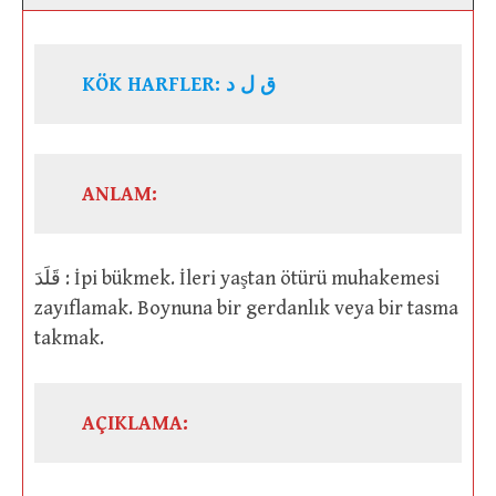
KÖK HARFLER: ق ل د
ANLAM:
قَلَدَ : İpi bükmek. İleri yaştan ötürü muhakemesi
zayıflamak. Boynuna bir gerdanlık veya bir tasma
takmak.
AÇIKLAMA: