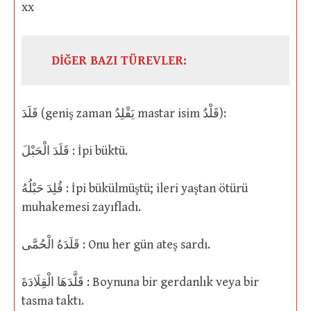
xx
DİĞER BAZI TÜREVLER:
قَلَدَ (geniş zaman يَقْلِدُ mastar isim قَلْدٌ):
قَلَدَ الْحَبْلَ : İpi büktü.
قُلِدَ حَبْلُهُ : İpi bükülmüştü; ileri yaştan ötürü
muhakemesi zayıfladı.
قَلَدَهُ الْحُمَّى : Onu her gün ateş sardı.
قَلَّدَهَا الْقِلَادَةَ : Boynuna bir gerdanlık veya bir
tasma taktı.