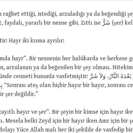
adalet, fazilet, faydalı, yararlı bir nesne
ir: Hayr iki kısma ayrılır:
mda hayr”. Bir nesnenin her halükarda ve herkese g
en, arzulanan ya da beğenilen bir şey olması. Niteki
 bununla vasfetmiştir: لاَ خَيْرَ بِخَيْرٍ بَعْدَهُ النَّارُ، وَلاَ شَرَّ
et olan
ir şer değildir.”
yıtlı hayır ve şer”. Bir şeyin bir kimse için hayır ike
sı. Mesela belki Zeyd için bir hayır iken Amr için bir 
olayı Yüce Allah malı her iki şekilde de vasfedip bir ye