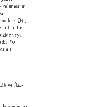
dır: “O
adının