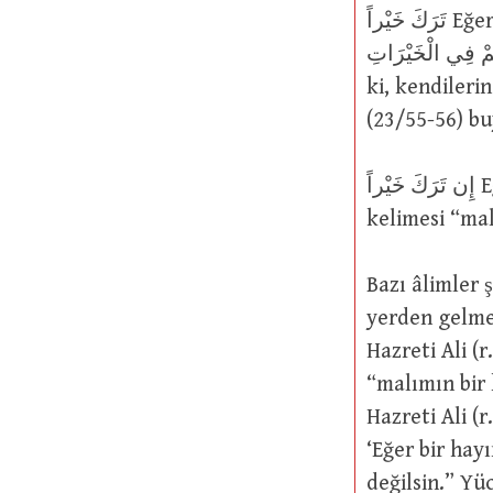
تَرَكَ خَيْراً Eğer bir hayır bırakırsa (2/180) buyurmuş, bir başka yerde ise,
ُ لَهُمْ فِي الْخَيْرَاتِ
ki, kendileri
(23/55-56) b
إِن تَرَكَ خَيْراً Eğer bir hayır bırakırsa (2/180) sözüne gelince, burada geçen خَيْرٌ
kelimesi “ma
Bazı âlimler 
yerden gelmediği zaman ona خَيْرٌ
Hazreti Ali (
“malımın bir 
Hazreti Ali (r
‘Eğer bir hay
değilsin.” Yüce Allah’