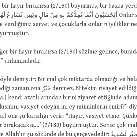
أيَحْسَبُونَ أنَّمَا نُمِدُّهُمْ بِهِ مِنْ مَالٍ وَبَنِينَ نُسَارِع Onlar sanıyorlar mı
ne verdiğimiz servet ve çocuklarla onların iyilikleri
uyurmuştur.
l” anlamındadır.
şöyle demiştir: Bir mal çok miktarda olmadığı ve hela
 denmez. Nitekim rivayet edildiğine göre
r.a.) kendi azatlılarından birini ziyaret ettiğinde ada
kısmını vasiyet edeyim mi ey müminlerin emiri?” diy
.a.) ona şu karşılığı verir: “Hayır, vasiyet etme. Çün
ır bırakacaksa…’ (2/180) buyurmuştur. Sense çok mal
ın şu sözünde de bu çerçevededir: وَإِنَّهُ لِحُبِّ الْخَيْرِ لَشَدِيدٌ