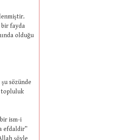
lenmiştir.
 bir fayda
mında olduğu
ın şu sözünde
a efdaldir”