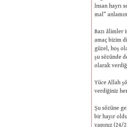
İnsan hayrı sevme
mal” anlamın
Bazı âlimler ise şöyle 
amaç bizim di
güzel, hoş ol
şu sözünde de bu çerçevededir: لِدَيْنِ
olarak verdiğ
Yüce Allah şöyle buyurmuştur: بِهِ عَلِيمٌ
verdiğiniz her
Şu sözüne gelince: ُمْ إِنْ عَلِمْتُمْ فِيهِمْ خَيْراً
bir hayır old
yapınız (24/2