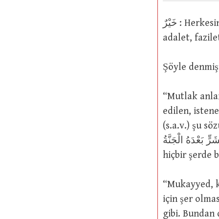
خَيْرٌ : Herkesin rağbet ettiği, istediği, arzuladığı ya da beğendiği şey. Akıl gibi ve
Şöyle denmişt
“Mutlak anla
edilen, isten
(s.a.v.) şu sözünde cenneti
بِشَرٍّ بَعْدَهُ الْجَنَّةُ “Sonrası ateş olan hiçbir hayır bir hayır, sonrası cenn
hiçbir şerde b
“Mukayyed, ka
için şer olma
gibi. Bundan d