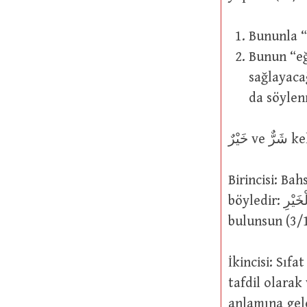
Bununla “
Bunun “eğ
sağlayaca
da söylen
َيْرٌ
Birincisi: Bah
böyledir: وَلْتَكُنْ مِنْكُمْ أُمَّةٌ يَدْعُونَ إِلَى الْخَيْرِ Sizden hayra çağıran bir topluluk
bulunsun (3/
İkincisi: Sıfat ola
tafdil olarak
anlamına gelen هُوَ خَيْرٌ مِنْ ذَاكَ وَأَفْضَلُ sözünde olduğu gibi. Y