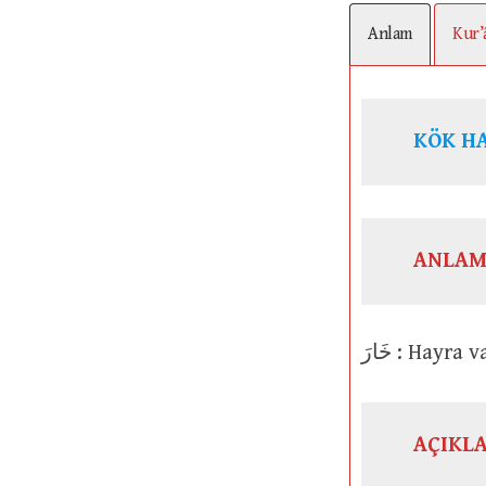
Anlam
Kur’
KÖK H
ANLAM
خَارَ : Hay
AÇIKL