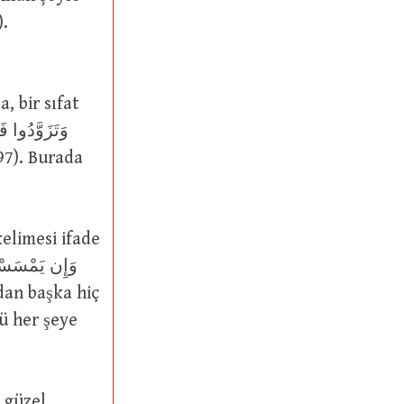
06).
ü her şeye