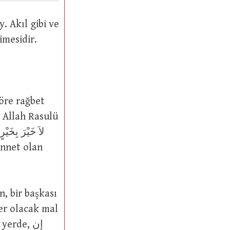
 gibi. Zıttı ise شَرٌّ (şer) kelimesidir.
öre rağbet
m Allah Rasulü
n, bir başkası
şer olacak mal
rde, إِن