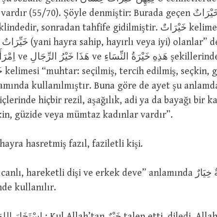
ır (55/70). Şöyle denmiştir: Burada geçen خَيْرَاتٌ kelimesinin
رَج
mında kullanılmıştır. Buna göre de ayet şu anlamda
çlerinde hiçbir rezil, aşağılık, adi ya da bayağı bir k
kin, güzide veya mümtaz kadınlar vardır”.
dini hayra hasretmiş fazıl, faziletli kişi.
, hareketli dişi ve erkek deve” anlamında نَاقَةٌ خِيَارٌ ve جَمَلٌ
lerinde kullanılır.
خَيْرٌ talep etti, diledi, Allah da ona hayrı