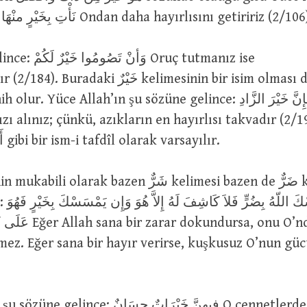
buyurmuştur نَأْتِ بِخَيْرٍ منْهَا Ondan daha hayırlısını getiririz (2/1
وَ Oruç tutmanız ise
i خَيْرٌ kelimesinin bir isim olması da, bir sıfat
Yüce Allah’ın şu sözüne gelince: وَتَزَوَّدُوا فَإِنَّ خَيْرَ الزَّادِ
takdiren أَفْعَلَ gibi bir ism-i tafdîl olarak varsayılır.
وَإِن يَم
a, onu O’ndan başka hiç
ez. Eğer sana bir hayır verirse, kuşkusuz O’nun güc
 فِيهِنَّ خَيْرَاتٌ حِسَانٌ O cennetlerde güzel