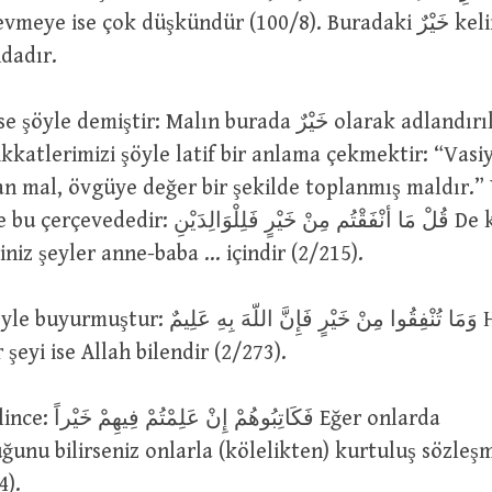
ye ise çok düşkündür (100/8). Buradaki خَيْرٌ kelimesi “çok
dadır.
demiştir: Malın burada خَيْرٌ olarak adlandırılmasında
kkatlerimizi şöyle latif bir anlama çekmektir: “Vasi
an mal, övgüye değer bir şekilde toplanmış maldır.” 
قُلْ مَا أنْفَقْتُم مِنْ خَيْرٍ فَلِلْوَا De ki: Hayır
iniz şeyler anne-baba … içindir (2/215).
وَمَا تُنْفِقُوا مِنْ خَيْرٍ فَإِنَّ اللّهَ  Hayır olarak
 şeyi ise Allah bilendir (2/273).
فَكَاتِبُوه Eğer onlarda
uğunu bilirseniz onlarla (kölelikten) kurtuluş sözleş
4).