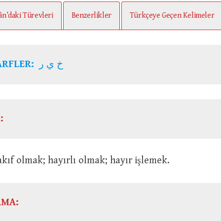
ân’daki Türevleri
Benzerlikler
Türkçeye Geçen Kelimeler
ARFLER:
خ ي ر
:
ra vakıf olmak; hayırlı olmak; hayır işlemek.
AMA: