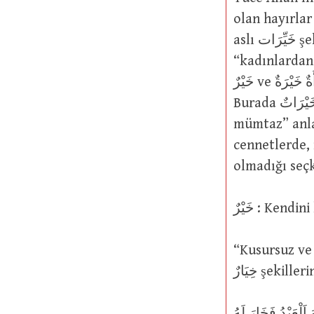
olan hayırlar vard
aslı خَيِّرَات şeklindedir, sonradan tahfife gidilmiştir. خَيْرَاتٌ kelimesi
“kadınlardan خَيِّرَاتٌ (yani hayra sahip, hayırlı veya iyi) olanlar” demektir. ُلٌ
خَيْرٌ ve اِمْرَأَةٌ خَيْرَةٌ ve هَذَا خَيْرُ الرِّجَالِ ve هَذِهِ خَيْرَةُ النِّسَاءِ şekillerinde kullanılır.
Burada خَيْرَاتٌ kelimesi “muhtar: seçilmiş, tercih edilmiş, seçkin, güzide veya
mümtaz” anla
cennetlerde, i
olmadığı seç
خَيْرٌ : Ken
“Kusursuz ve canlı
خِيَارٌ şekil
اِسْتَخَارَ اللهَ اَلْعَبْدُ فَخَارَ لَهُ : Kul Allah’tan 