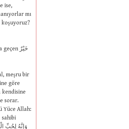
ne koşuyoruz?
l, meşru bir
m kendisine
e sorar.
kü Yüce Allah:
 sahibi