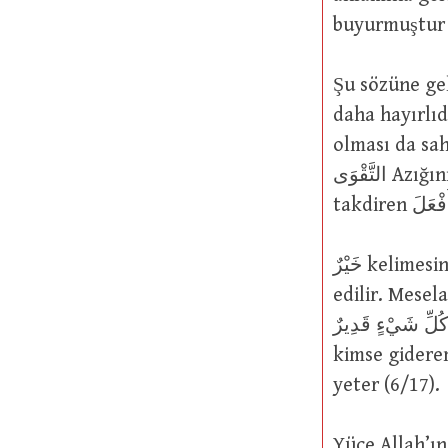
Şu sözüne gelince: أنْ تَصُومُوا خَيْرٌ لَكُمْ
daha hayırlıdır (2/184). Buradak
olması da sahih olur. 
التَّقْوَى Azığınızı alınız; çünkü, azıkların en hayırlısı takvadır (2/197). Burada
خَيْرٌ kelimesinin mukabili olarak bazen شَرٌّ kelimesi bazen de ضَرٌّ kelimesi ifade
edilir. Mesela: ْسَسْكَ اللّهُ بِضُرٍّ فَلاَ كَاشِفَ لَهُ إِلاَّ هُوَ وَإِن يَمْسَسْكَ بِخَيْرٍ فَهُوَ
عَلَى كُلِّ شَيْءٍ قَدِيرٌ Eğer Allah sana bir zarar dokundurs
kimse giderem
yeter (6/17).
Yüce Allah’ın şu sözüne gelince: