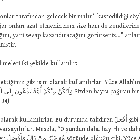
onlar tarafından gelecek bir malın” kastedildiği söy
er onları azat etmenin hem size hem de kendilerine
ğını, yani sevap kazandıracağını görürseniz…” anla
miştir.
خ ve شَرٌّ kelimeleri iki şekilde kullanılır:
settiğimiz gibi isim olarak kullanılırlar. Yüce Allah’
104)
rak kullanılırlar. Bu durumda takdiren أَفْعَلَ gibi bir ism-i
 varsayılırlar. Mesela, “O şundan daha hayırlı ve dah
üce Allah şöyle