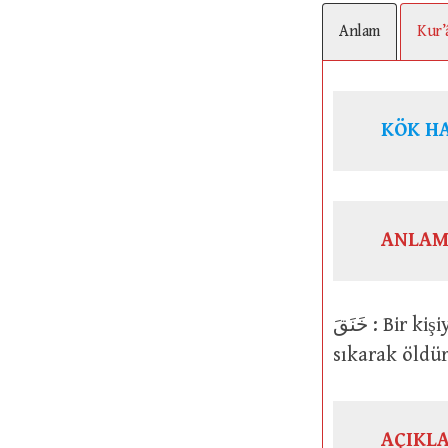
Anlam
Kur’
KÖK H
ANLAM
خَنَقَ : Bir kişiyi veya şeyi boğazlamak, boğmak, boğazını sıkmak; boğazını
sıkarak öldü
AÇIKL