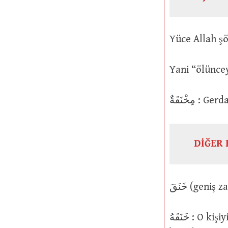
Yani “ölünce
مِخْنَقَةٌ
DİĞER 
خَنَقَهُ : O kişiyi veya şeyi boğazladı, boğdu ya da boğazını sıktı; boğazını sıktı,