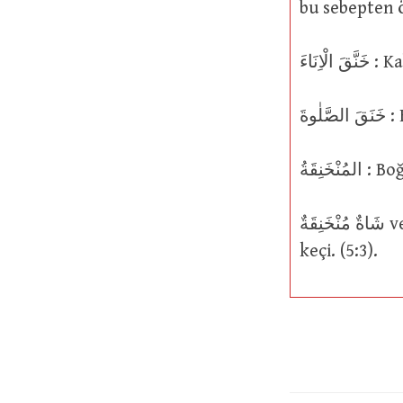
bu sebepten 
لْاِنَاءَ
وةَ
َنِقَةُ
شَاةٌ مُنْخَنِقَةٌ veya شَاةٌ خَنِيقَةٌ : Boğulmuş veya boğazı sıkılmış bir koyun veya
keçi. (5:3).