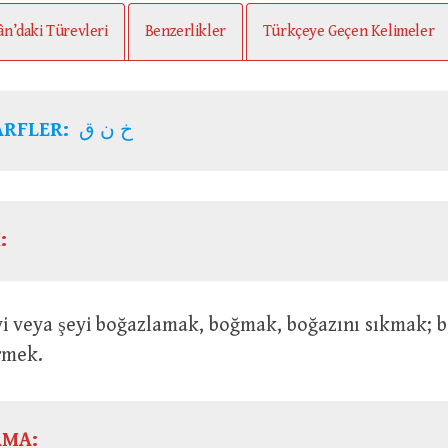
ân’daki Türevleri
Benzerlikler
Türkçeye Geçen Kelimeler
ARFLER:
خ ن ق
:
rmek.
AMA: