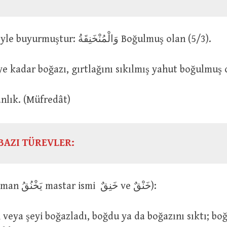
Yüce Allah şöyle buyurmuştur: وَالْمُنْخَنِقَةُ Boğulmuş olan (5/3).
ye kadar boğazı, gırtlağını sıkılmış yahut boğulmuş
 : Gerdanlık. (Müfredât)
BAZI TÜREVLER:
خَنَقَ (geniş zaman يَخْنُقُ mastar ismi خَنِقٌ ve خَنْقٌ):