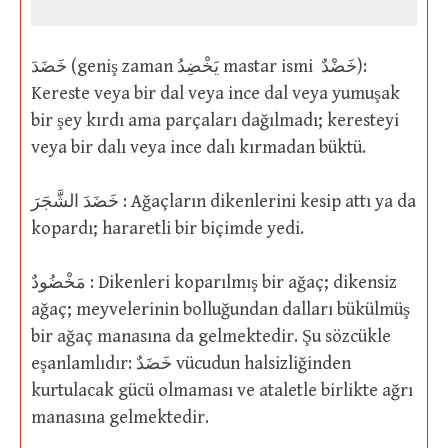
خَضَدَ (geniş zaman يَخْضِدُ mastar ismi خَضْدٌ):
Kereste veya bir dal veya ince dal veya yumuşak
bir şey kırdı ama parçaları dağılmadı; keresteyi
veya bir dalı veya ince dalı kırmadan büktü.
خَضَدَ الشَّجَرَ : Ağaçların dikenlerini kesip attı ya da
kopardı; hararetli bir biçimde yedi.
مَخْضُودٌ : Dikenleri koparılmış bir ağaç; dikensiz
ağaç; meyvelerinin bolluğundan dalları bükülmüş
bir ağaç manasına da gelmektedir. Şu sözcükle
eşanlamlıdır: خَضَدٌ vücudun halsizliğinden
kurtulacak gücü olmaması ve ataletle birlikte ağrı
manasına gelmektedir.